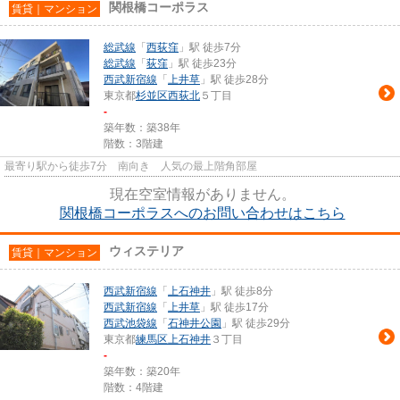
関根橋コーポラス
賃貸｜マンション
総武線
「
西荻窪
」駅 徒歩7分
総武線
「
荻窪
」駅 徒歩23分
西武新宿線
「
上井草
」駅 徒歩28分
東京都
杉並区
西荻北
５丁目
-
築年数：築38年
階数：3階建
最寄り駅から徒歩7分 南向き 人気の最上階角部屋
現在空室情報がありません。
関根橋コーポラスへのお問い合わせはこちら
ウィステリア
賃貸｜マンション
西武新宿線
「
上石神井
」駅 徒歩8分
西武新宿線
「
上井草
」駅 徒歩17分
西武池袋線
「
石神井公園
」駅 徒歩29分
東京都
練馬区
上石神井
３丁目
-
築年数：築20年
階数：4階建