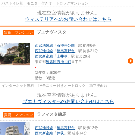
バストイレ別 モニター付きオートロックマンション
現在空室情報がありません。
ウィステリアへのお問い合わせはこちら
ブエナヴィスタ
賃貸｜マンション
西武池袋線
「
石神井公園
」駅 徒歩6分
西武池袋線
「
練馬高野台
」駅 徒歩21分
西武新宿線
「
上井草
」駅 徒歩29分
東京都
練馬区
石神井町
６丁目
-
築年数：築36年
階数：3階建
インターネット無料 TVモニター付きオートロック 独立洗面台
現在空室情報がありません。
ブエナヴィスタへのお問い合わせはこちら
ラフィスタ練馬
賃貸｜マンション
西武池袋線
「
練馬高野台
」駅 徒歩12分
西武新宿線
「
井荻
」駅 徒歩14分