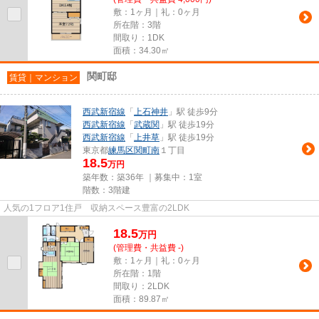
敷：1ヶ月｜礼：0ヶ月
所在階：3階
間取り：1DK
面積：34.30㎡
関町邸
賃貸｜マンション
西武新宿線
「
上石神井
」駅 徒歩9分
西武新宿線
「
武蔵関
」駅 徒歩19分
西武新宿線
「
上井草
」駅 徒歩19分
東京都
練馬区
関町南
１丁目
18.5
万円
築年数：築36年 ｜募集中：
1室
階数：3階建
人気の1フロア1住戸 収納スペース豊富の2LDK
18.5
万
円
(管理費・共益費 -)
敷：1ヶ月｜礼：0ヶ月
所在階：1階
間取り：2LDK
面積：89.87㎡