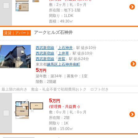
敷：2ヶ月｜礼：0ヶ月
所在階：地下1-1階
間取り：1LDK
面積：49.30㎡
アークヒルズ石神井
賃貸｜アパート
西武新宿線
「
上石神井
」駅 徒歩10分
西武新宿線
「
上井草
」駅 徒歩10分
西武新宿線
「
井荻
」駅 徒歩24分
東京都
練馬区
上石神井南町
5
万円
築年数：築34年 ｜募集中：
1室
階数：2階建
最上階の南向き 敷金・礼金不要で初期費用おトク ロフト付き
5
万
円
(管理費・共益費 -)
敷：0ヶ月｜礼：0ヶ月
所在階：2階
間取り：1K
面積：15.00㎡