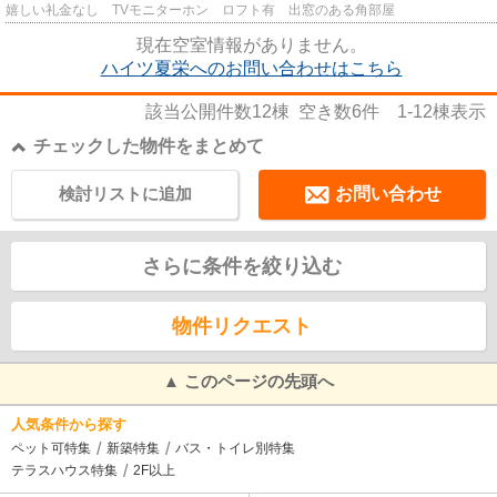
嬉しい礼金なし TVモニターホン ロフト有 出窓のある角部屋
現在空室情報がありません。
ハイツ夏栄へのお問い合わせはこちら
該当公開件数
12
棟 空き数
6
件
1-12
棟表示
チェックした物件をまとめて
検討リストに追加
お問い合わせ
さらに条件を絞り込む
物件リクエスト
▲ このページの先頭へ
人気条件から探す
ペット可特集
新築特集
バス・トイレ別特集
テラスハウス特集
2F以上