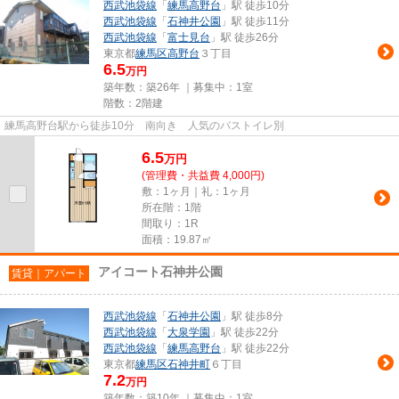
西武池袋線
「
練馬高野台
」駅 徒歩10分
西武池袋線
「
石神井公園
」駅 徒歩11分
西武池袋線
「
富士見台
」駅 徒歩26分
東京都
練馬区
高野台
３丁目
6.5
万円
築年数：築26年 ｜募集中：
1室
階数：2階建
練馬高野台駅から徒歩10分 南向き 人気のバストイレ別
6.5
万
円
(管理費・共益費 4,000円)
敷：1ヶ月｜礼：1ヶ月
所在階：1階
間取り：1R
面積：19.87㎡
アイコート石神井公園
賃貸｜アパート
西武池袋線
「
石神井公園
」駅 徒歩8分
西武池袋線
「
大泉学園
」駅 徒歩22分
西武池袋線
「
練馬高野台
」駅 徒歩22分
東京都
練馬区
石神井町
６丁目
7.2
万円
築年数：築10年 ｜募集中：
1室