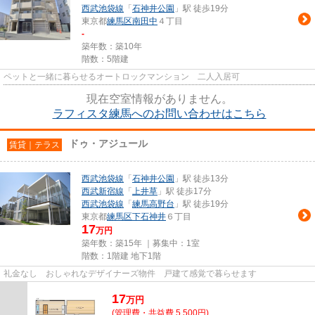
西武池袋線
「
石神井公園
」駅 徒歩19分
東京都
練馬区
南田中
４丁目
-
築年数：築10年
階数：5階建
ペットと一緒に暮らせるオートロックマンション 二人入居可
現在空室情報がありません。
ラフィスタ練馬へのお問い合わせはこちら
ドゥ・アジュール
賃貸｜テラス
西武池袋線
「
石神井公園
」駅 徒歩13分
西武新宿線
「
上井草
」駅 徒歩17分
西武池袋線
「
練馬高野台
」駅 徒歩19分
東京都
練馬区
下石神井
６丁目
17
万円
築年数：築15年 ｜募集中：
1室
階数：1階建 地下1階
礼金なし おしゃれなデザイナーズ物件 戸建て感覚で暮らせます
17
万
円
(管理費・共益費 5,500円)