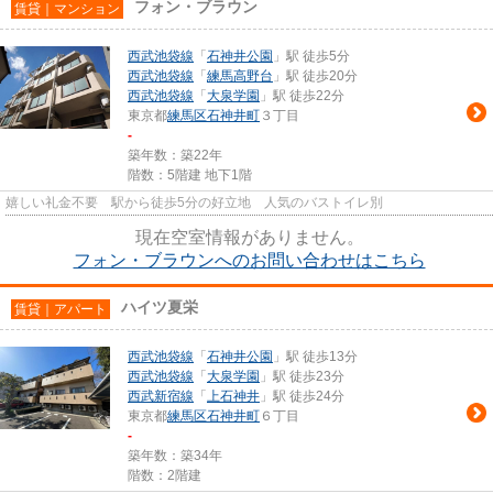
フォン・ブラウン
賃貸｜マンション
西武池袋線
「
石神井公園
」駅 徒歩5分
西武池袋線
「
練馬高野台
」駅 徒歩20分
西武池袋線
「
大泉学園
」駅 徒歩22分
東京都
練馬区
石神井町
３丁目
-
築年数：築22年
階数：5階建 地下1階
嬉しい礼金不要 駅から徒歩5分の好立地 人気のバストイレ別
現在空室情報がありません。
フォン・ブラウンへのお問い合わせはこちら
ハイツ夏栄
賃貸｜アパート
西武池袋線
「
石神井公園
」駅 徒歩13分
西武池袋線
「
大泉学園
」駅 徒歩23分
西武新宿線
「
上石神井
」駅 徒歩24分
東京都
練馬区
石神井町
６丁目
-
築年数：築34年
階数：2階建