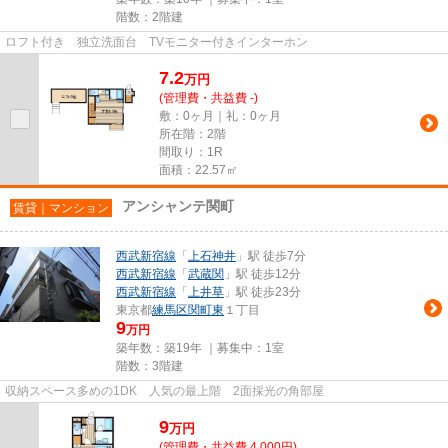
階数：2階建
ロフト付き 独立洗面台 TVモニター付きインターホン
7.2
万
円
(管理費・共益費 -)
敷：0ヶ月｜礼：0ヶ月
所在階：2階
間取り：1R
面積：22.57㎡
アンシャンテ関町
賃貸｜マンション
西武新宿線
「
上石神井
」駅 徒歩7分
西武新宿線
「
武蔵関
」駅 徒歩12分
西武新宿線
「
上井草
」駅 徒歩23分
東京都
練馬区
関町東
１丁目
9
万円
築年数：築19年 ｜募集中：
1室
階数：3階建
収納スペース多めの1DK 人気の最上階 2面採光の角部屋
9
万
円
(管理費・共益費 4,000円)