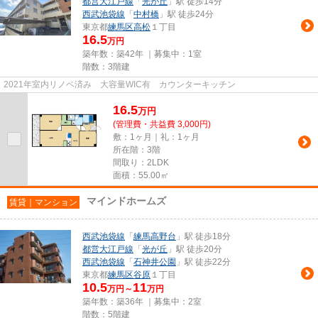
都営大江戸線
「
光が丘
」駅 徒歩14分
西武池袋線
「
中村橋
」駅 徒歩24分
東京都
練馬区
高松
１丁目
16.5
万円
築年数：築42年 ｜募集中：
1室
階数：3階建
2021年室内リノベ済み 大容量WIC有 カウンターキッチン
16.5
万
円
(管理費・共益費 3,000円)
敷：1ヶ月｜礼：1ヶ月
所在階：3階
間取り：2LDK
面積：55.00㎡
マインドホームズ
賃貸｜マンション
西武池袋線
「
練馬高野台
」駅 徒歩18分
都営大江戸線
「
光が丘
」駅 徒歩20分
西武池袋線
「
石神井公園
」駅 徒歩22分
東京都
練馬区
谷原
１丁目
10.5
11
万円～
万円
築年数：築36年 ｜募集中：
2室
階数：5階建