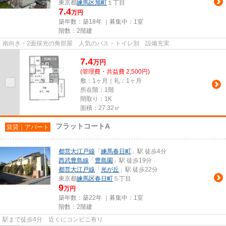
東京都
練馬区
旭町
１丁目
7.4
万円
築年数：築18年 ｜募集中：
1室
階数：2階建
南向き・2面採光の角部屋 人気のバス・トイレ別 設備充実
7.4
万
円
(管理費・共益費 2,500円)
敷：1ヶ月｜礼：1ヶ月
所在階：1階
間取り：1K
面積：27.32㎡
フラットコートA
賃貸｜アパート
都営大江戸線
「
練馬春日町
」駅 徒歩4分
西武豊島線
「
豊島園
」駅 徒歩19分
都営大江戸線
「
光が丘
」駅 徒歩22分
東京都
練馬区
春日町
５丁目
9
万円
築年数：築22年 ｜募集中：
1室
階数：2階建
駅まで徒歩4分 近くにコンビニ有り