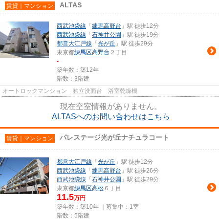
ALTAS
賃貸｜マンション
西武池袋線
「
練馬高野台
」駅 徒歩12分
西武池袋線
「
石神井公園
」駅 徒歩19分
都営大江戸線
「
光が丘
」駅 徒歩29分
東京都
練馬区
高野台
２丁目
-
築年数：築12年
階数：3階建
オートロックマンション 独立洗面台 浴室乾燥機
現在空室情報がありません。
ALTASへのお問い合わせはこちら
パレステージ光が丘ナチュラコート
賃貸｜マンション
都営大江戸線
「
光が丘
」駅 徒歩12分
西武池袋線
「
練馬高野台
」駅 徒歩26分
西武池袋線
「
石神井公園
」駅 徒歩29分
東京都
練馬区
高松
６丁目
11.5
万円
築年数：築10年 ｜募集中：
1室
階数：5階建