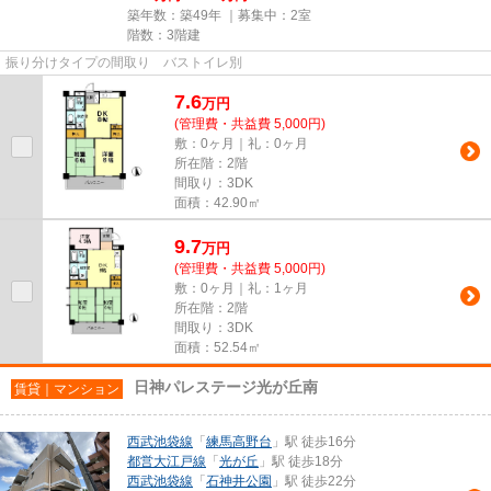
築年数：築49年 ｜募集中：
2室
階数：3階建
振り分けタイプの間取り バストイレ別
7.6
万
円
(管理費・共益費 5,000円)
敷：0ヶ月｜礼：0ヶ月
所在階：2階
間取り：3DK
面積：42.90㎡
9.7
万
円
(管理費・共益費 5,000円)
敷：0ヶ月｜礼：1ヶ月
所在階：2階
間取り：3DK
面積：52.54㎡
日神パレステージ光が丘南
賃貸｜マンション
西武池袋線
「
練馬高野台
」駅 徒歩16分
都営大江戸線
「
光が丘
」駅 徒歩18分
西武池袋線
「
石神井公園
」駅 徒歩22分