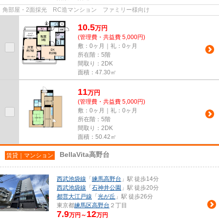
角部屋・2面採光 RC造マンション ファミリー様向け
10.5
万
円
(管理費・共益費 5,000円)
敷：0ヶ月｜礼：0ヶ月
所在階：5階
間取り：2DK
面積：47.30㎡
11
万
円
(管理費・共益費 5,000円)
敷：0ヶ月｜礼：0ヶ月
所在階：5階
間取り：2DK
面積：50.42㎡
BellaVita高野台
賃貸｜マンション
西武池袋線
「
練馬高野台
」駅 徒歩14分
西武池袋線
「
石神井公園
」駅 徒歩20分
都営大江戸線
「
光が丘
」駅 徒歩26分
東京都
練馬区
高野台
２丁目
7.9
12
万円～
万円