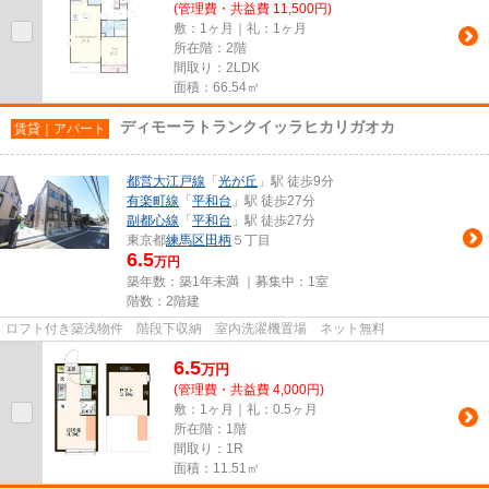
(管理費・共益費 11,500円)
敷：1ヶ月｜礼：1ヶ月
所在階：2階
間取り：2LDK
面積：66.54㎡
ディモーラトランクイッラヒカリガオカ
賃貸｜アパート
都営大江戸線
「
光が丘
」駅 徒歩9分
有楽町線
「
平和台
」駅 徒歩27分
副都心線
「
平和台
」駅 徒歩27分
東京都
練馬区
田柄
５丁目
6.5
万円
築年数：築1年未満 ｜募集中：
1室
階数：2階建
ロフト付き築浅物件 階段下収納 室内洗濯機置場 ネット無料
6.5
万
円
(管理費・共益費 4,000円)
敷：1ヶ月｜礼：0.5ヶ月
所在階：1階
間取り：1R
面積：11.51㎡