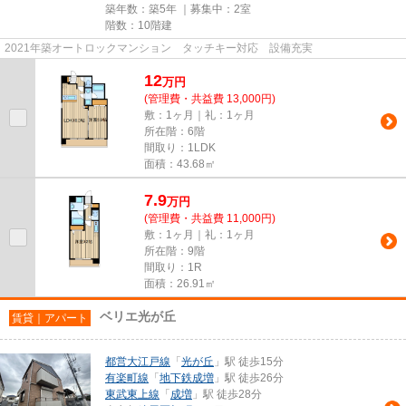
築年数：築5年 ｜募集中：
2室
階数：10階建
2021年築オートロックマンション タッチキー対応 設備充実
12
万
円
(管理費・共益費 13,000円)
敷：1ヶ月｜礼：1ヶ月
所在階：6階
間取り：1LDK
面積：43.68㎡
7.9
万
円
(管理費・共益費 11,000円)
敷：1ヶ月｜礼：1ヶ月
所在階：9階
間取り：1R
面積：26.91㎡
ベリエ光が丘
賃貸｜アパート
都営大江戸線
「
光が丘
」駅 徒歩15分
有楽町線
「
地下鉄成増
」駅 徒歩26分
東武東上線
「
成増
」駅 徒歩28分