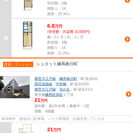
所在階：2階
間取り：1K
面積：25.34㎡
6.8
万
円
(管理費・共益費 10,000円)
敷：0ヶ月｜礼：1ヶ月
所在階：4階
間取り：1K
面積：21.28㎡
シュタット練馬春日町
賃貸｜マンション
都営大江戸線
「
練馬春日町
」駅 徒歩8分
西武池袋線
「
中村橋
」駅 徒歩20分
都営大江戸線
「
光が丘
」駅 徒歩21分
東京都
練馬区
高松
１丁目
21
万円
築年数：築1年未満 ｜募集中：
1室
階数：4階建
築浅物件 敷地内に駐車場、バイク置場有 設備充実しています
21
万
円