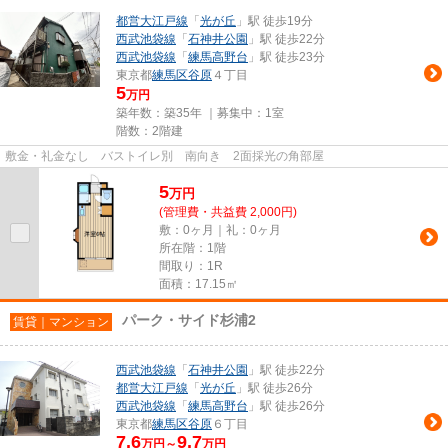
都営大江戸線
「
光が丘
」駅 徒歩19分
西武池袋線
「
石神井公園
」駅 徒歩22分
西武池袋線
「
練馬高野台
」駅 徒歩23分
東京都
練馬区
谷原
４丁目
5
万円
築年数：築35年 ｜募集中：
1室
階数：2階建
敷金・礼金なし バストイレ別 南向き 2面採光の角部屋
5
万
円
(管理費・共益費 2,000円)
敷：0ヶ月｜礼：0ヶ月
所在階：1階
間取り：1R
面積：17.15㎡
パーク・サイド杉浦2
賃貸｜マンション
西武池袋線
「
石神井公園
」駅 徒歩22分
都営大江戸線
「
光が丘
」駅 徒歩26分
西武池袋線
「
練馬高野台
」駅 徒歩26分
東京都
練馬区
谷原
６丁目
7.6
9.7
万円～
万円