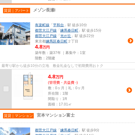
メゾン長瀬I
賃貸｜アパート
有楽町線
「
平和台
」駅 徒歩10分
都営大江戸線
「
練馬春日町
」駅 徒歩15分
都営大江戸線
「
光が丘
」駅 徒歩22分
東京都
練馬区
春日町
２丁目
4.8
万円
築年数：築37年 ｜募集中：
1室
階数：2階建
最寄り駅から徒歩10分の立地 敷金礼金なしで初期費用おトク
4.8
万
円
(管理費・共益費 -)
敷：0ヶ月｜礼：0ヶ月
所在階：1階
間取り：1R
面積：17.01㎡
宮本マンション富士
賃貸｜マンション
都営大江戸線
「
練馬春日町
」駅 徒歩9分