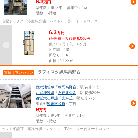
6.3
万円
築年数：築18年 ｜募集中：
1室
階数：5階建
宅配ボックス 浴室乾燥機 バストイレ別 オートロック
6.3
万
円
(管理費・共益費 9,000円)
敷：0ヶ月｜礼：0ヶ月
所在階：1階
間取り：1K
面積：17.33㎡
ラフィスタ練馬高野台
賃貸｜マンション
西武池袋線
「
練馬高野台
」駅 徒歩15分
西武池袋線
「
石神井公園
」駅 徒歩20分
都営大江戸線
「
光が丘
」駅 徒歩22分
東京都
練馬区
谷原
１丁目
9
万円
築年数：築1年 ｜募集中：
1室
階数：7階建
ペット相談可 築浅分譲マンション TVモニター付オートロック