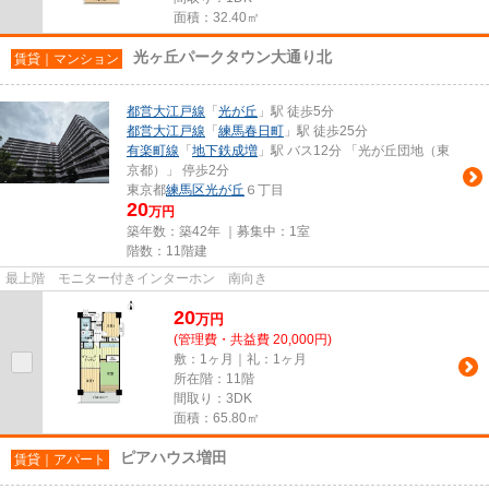
面積：32.40㎡
光ヶ丘パークタウン大通り北
賃貸｜マンション
都営大江戸線
「
光が丘
」駅 徒歩5分
都営大江戸線
「
練馬春日町
」駅 徒歩25分
有楽町線
「
地下鉄成増
」駅 バス12分 「光が丘団地（東
京都）」 停歩2分
東京都
練馬区
光が丘
６丁目
20
万円
築年数：築42年 ｜募集中：
1室
階数：11階建
最上階 モニター付きインターホン 南向き
20
万
円
(管理費・共益費 20,000円)
敷：1ヶ月｜礼：1ヶ月
所在階：11階
間取り：3DK
面積：65.80㎡
ピアハウス増田
賃貸｜アパート