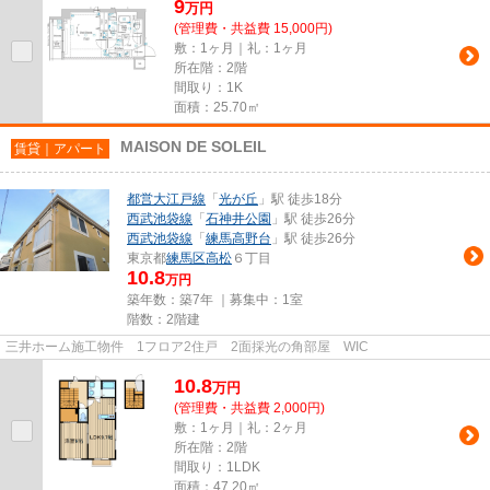
9
万
円
(管理費・共益費 15,000円)
敷：1ヶ月｜礼：1ヶ月
所在階：2階
間取り：1K
面積：25.70㎡
MAISON DE SOLEIL
賃貸｜アパート
都営大江戸線
「
光が丘
」駅 徒歩18分
西武池袋線
「
石神井公園
」駅 徒歩26分
西武池袋線
「
練馬高野台
」駅 徒歩26分
東京都
練馬区
高松
６丁目
10.8
万円
築年数：築7年 ｜募集中：
1室
階数：2階建
三井ホーム施工物件 1フロア2住戸 2面採光の角部屋 WIC
10.8
万
円
(管理費・共益費 2,000円)
敷：1ヶ月｜礼：2ヶ月
所在階：2階
間取り：1LDK
面積：47.20㎡