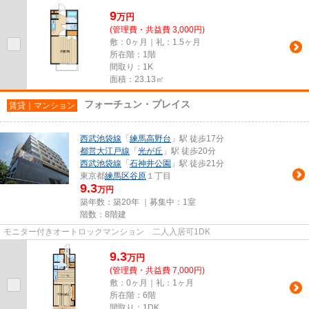
9
万
円
(管理費・共益費 3,000円)
敷：0ヶ月｜礼：1.5ヶ月
所在階：1階
間取り：1K
面積：23.13㎡
フォーチュン・プレイス
賃貸｜マンション
西武池袋線
「
練馬高野台
」駅 徒歩17分
都営大江戸線
「
光が丘
」駅 徒歩20分
西武池袋線
「
石神井公園
」駅 徒歩21分
東京都
練馬区
谷原
１丁目
9.3
万円
築年数：築20年 ｜募集中：
1室
階数：8階建
モニター付きオートロックマンション 二人入居可1DK
9.3
万
円
(管理費・共益費 7,000円)
敷：0ヶ月｜礼：1ヶ月
所在階：6階
間取り：1DK