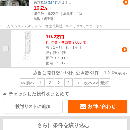
東京都
練馬区
谷原
１丁目
10.2
万円
築年数：築22年 ｜募集中：
1室
階数：6階建
3口ガスシステムキッチン 浴室乾燥機 Wロック&モニターホン
10.2
万
円
(管理費・共益費 9,000円)
敷：1ヶ月｜礼：1ヶ月
所在階：1階
間取り：1LDK
面積：40.12㎡
該当公開件数
107
棟 空き数
84
件
1-20
棟表示
1
2
3
4
5
<<前へ
次へ>>
最初
チェックした物件をまとめて
検討リストに追加
お問い合わせ
さらに条件を絞り込む