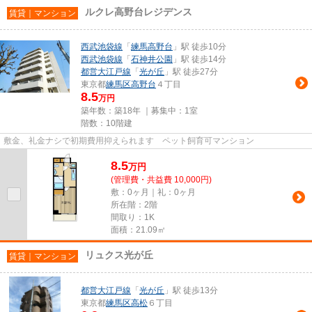
ルクレ高野台レジデンス
賃貸｜マンション
西武池袋線
「
練馬高野台
」駅 徒歩10分
西武池袋線
「
石神井公園
」駅 徒歩14分
都営大江戸線
「
光が丘
」駅 徒歩27分
東京都
練馬区
高野台
４丁目
8.5
万円
築年数：築18年 ｜募集中：
1室
階数：10階建
敷金、礼金ナシで初期費用抑えられます ペット飼育可マンション
8.5
万
円
(管理費・共益費 10,000円)
敷：0ヶ月｜礼：0ヶ月
所在階：2階
間取り：1K
面積：21.09㎡
リュクス光が丘
賃貸｜マンション
都営大江戸線
「
光が丘
」駅 徒歩13分
東京都
練馬区
高松
６丁目