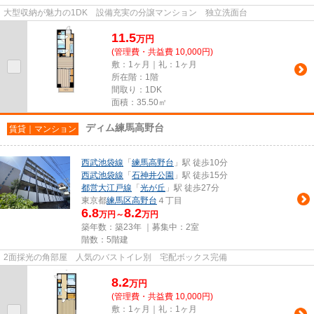
大型収納が魅力の1DK 設備充実の分譲マンション 独立洗面台
11.5
万
円
(管理費・共益費 10,000円)
敷：1ヶ月｜礼：1ヶ月
所在階：1階
間取り：1DK
面積：35.50㎡
ディム練馬高野台
賃貸｜マンション
西武池袋線
「
練馬高野台
」駅 徒歩10分
西武池袋線
「
石神井公園
」駅 徒歩15分
都営大江戸線
「
光が丘
」駅 徒歩27分
東京都
練馬区
高野台
４丁目
6.8
8.2
万円～
万円
築年数：築23年 ｜募集中：
2室
階数：5階建
2面採光の角部屋 人気のバストイレ別 宅配ボックス完備
8.2
万
円
(管理費・共益費 10,000円)
敷：1ヶ月｜礼：1ヶ月