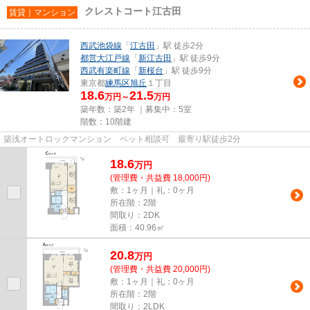
クレストコート江古田
賃貸｜マンション
西武池袋線
「
江古田
」駅 徒歩2分
都営大江戸線
「
新江古田
」駅 徒歩9分
西武有楽町線
「
新桜台
」駅 徒歩9分
東京都
練馬区
旭丘
１丁目
18.6
21.5
万円～
万円
築年数：築2年 ｜募集中：
5室
階数：10階建
築浅オートロックマンション ペット相談可 最寄り駅徒歩2分
18.6
万
円
(管理費・共益費 18,000円)
敷：1ヶ月｜礼：0ヶ月
所在階：2階
間取り：2DK
面積：40.96㎡
20.8
万
円
(管理費・共益費 20,000円)
敷：1ヶ月｜礼：0ヶ月
所在階：2階
間取り：2LDK