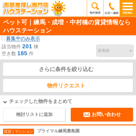
ペット可｜練馬・成増・中村橋の賃貸情報なら
ハウステーション
募集中のみ表示
201
該当物件
棟
185
空き数
件
さらに条件を絞り込む
物件リクエスト
チェックした物件をまとめて
検討リストに追加
お問い合わせ
プライマル練馬豊島園
賃貸｜マンション