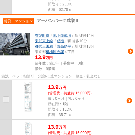
間取り：2LDK
面積：62.78㎡
アーバンパーク成増Ⅱ
賃貸｜マンション
有楽町線
「
地下鉄成増
」駅 徒歩14分
東武東上線
「
成増
」駅 徒歩10分
都営三田線
「
西高島平
」駅 徒歩18分
東京都
板橋区
赤塚
４丁目
13.9
万円
築年数：築1年 ｜募集中：
3室
階数：5階建
築浅 ペット相談可 分譲RC造マンション 敷金・礼金なし
13.9
万
円
(管理費・共益費 15,000円)
敷：0ヶ月｜礼：0ヶ月
所在階：1階
間取り：1LDK
面積：35.71㎡
13.9
万
円
(管理費・共益費 15,000円)