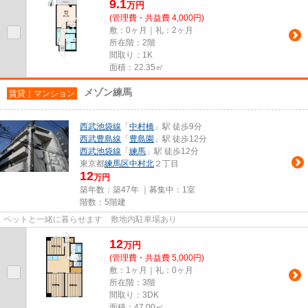
9.1
万
円
(管理費・共益費 4,000円)
敷：0ヶ月｜礼：2ヶ月
所在階：2階
間取り：1K
面積：22.35㎡
メゾン練馬
賃貸｜マンション
西武池袋線
「
中村橋
」駅 徒歩9分
西武豊島線
「
豊島園
」駅 徒歩12分
西武池袋線
「
練馬
」駅 徒歩12分
東京都
練馬区
中村北
２丁目
12
万円
築年数：築47年 ｜募集中：
1室
階数：5階建
ペットと一緒に暮らせます 敷地内駐車場あり
12
万
円
(管理費・共益費 5,000円)
敷：1ヶ月｜礼：0ヶ月
所在階：3階
間取り：3DK
面積：47.00㎡