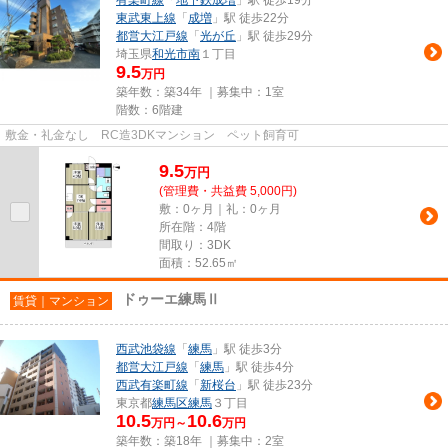
有楽町線
「
地下鉄成増
」駅 徒歩19分
東武東上線
「
成増
」駅 徒歩22分
都営大江戸線
「
光が丘
」駅 徒歩29分
埼玉県
和光市
南
１丁目
9.5
万円
築年数：築34年 ｜募集中：
1室
階数：6階建
敷金・礼金なし RC造3DKマンション ペット飼育可
9.5
万
円
(管理費・共益費 5,000円)
敷：0ヶ月｜礼：0ヶ月
所在階：4階
間取り：3DK
面積：52.65㎡
ドゥーエ練馬Ⅱ
賃貸｜マンション
西武池袋線
「
練馬
」駅 徒歩3分
都営大江戸線
「
練馬
」駅 徒歩4分
西武有楽町線
「
新桜台
」駅 徒歩23分
東京都
練馬区
練馬
３丁目
10.5
10.6
万円～
万円
築年数：築18年 ｜募集中：
2室