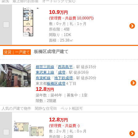
築浅 最上階のお部屋 オートロックで安心
10.9
万
円
(管理費・共益費 10,000円)
敷：0ヶ月｜礼：1ヶ月
所在階：4階
間取り：1DK
面積：25.38㎡
板橋区成増戸建て
賃貸｜一戸建て
都営三田線
「
西高島平
」駅 徒歩15分
東武東上線
「
成増
」駅 徒歩16分
有楽町線
「
地下鉄成増
」駅 徒歩20分
東京都
板橋区
成増
４丁目
12.8
万円
築年数：築46年 ｜募集中：
1室
階数：2階建
人気の戸建て物件 閑静な住宅街 ペット相談可
12.8
万
円
(管理費・共益費 -)
敷：2ヶ月｜礼：0ヶ月
所在階：1-2階