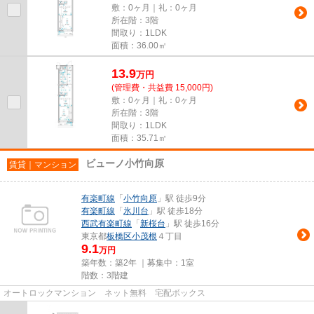
敷：0ヶ月｜礼：0ヶ月
所在階：3階
間取り：1LDK
面積：36.00㎡
13.9
万
円
(管理費・共益費 15,000円)
敷：0ヶ月｜礼：0ヶ月
所在階：3階
間取り：1LDK
面積：35.71㎡
ビューノ小竹向原
賃貸｜マンション
有楽町線
「
小竹向原
」駅 徒歩9分
有楽町線
「
氷川台
」駅 徒歩18分
西武有楽町線
「
新桜台
」駅 徒歩16分
東京都
板橋区
小茂根
４丁目
9.1
万円
築年数：築2年 ｜募集中：
1室
階数：3階建
オートロックマンション ネット無料 宅配ボックス