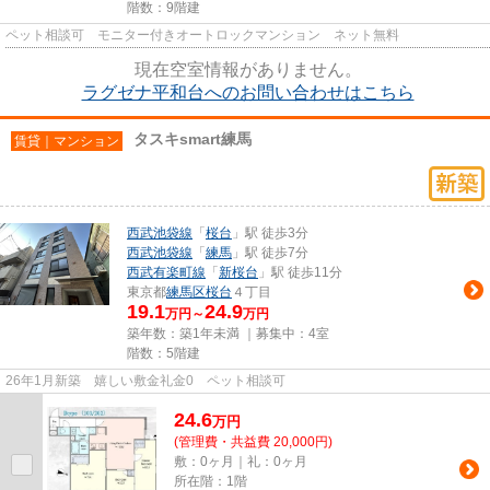
階数：9階建
ペット相談可 モニター付きオートロックマンション ネット無料
現在空室情報がありません。
ラグゼナ平和台へのお問い合わせはこちら
タスキsmart練馬
賃貸｜マンション
西武池袋線
「
桜台
」駅 徒歩3分
西武池袋線
「
練馬
」駅 徒歩7分
西武有楽町線
「
新桜台
」駅 徒歩11分
東京都
練馬区
桜台
４丁目
19.1
24.9
万円～
万円
築年数：築1年未満 ｜募集中：
4室
階数：5階建
26年1月新築 嬉しい敷金礼金0 ペット相談可
24.6
万
円
(管理費・共益費 20,000円)
敷：0ヶ月｜礼：0ヶ月
所在階：1階