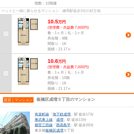
階数：10階建
ペットと一緒に暮らせるマンション 練馬駅徒歩3分の好立地
10.5
万
円
(管理費・共益費 7,000円)
敷：1ヶ月｜礼：1ヶ月
所在階：9階
間取り：1K
面積：21.17㎡
10.6
万
円
(管理費・共益費 7,000円)
敷：1ヶ月｜礼：1ヶ月
所在階：10階
間取り：1K
面積：21.17㎡
板橋区成増５丁目のマンション
賃貸｜マンション
有楽町線
「
地下鉄成増
」駅 徒歩17分
東武東上線
「
成増
」駅 徒歩13分
都営三田線
「
西高島平
」駅 徒歩20分
東京都
板橋区
成増
５丁目