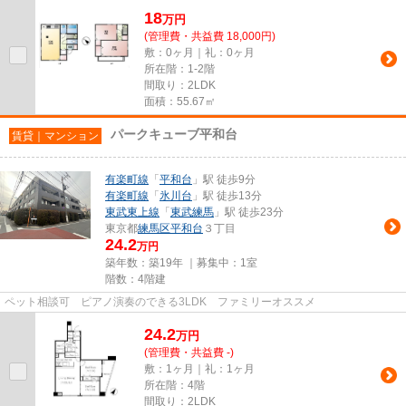
18
万
円
(管理費・共益費 18,000円)
敷：0ヶ月｜礼：0ヶ月
所在階：1-2階
間取り：2LDK
面積：55.67㎡
パークキューブ平和台
賃貸｜マンション
有楽町線
「
平和台
」駅 徒歩9分
有楽町線
「
氷川台
」駅 徒歩13分
東武東上線
「
東武練馬
」駅 徒歩23分
東京都
練馬区
平和台
３丁目
24.2
万円
築年数：築19年 ｜募集中：
1室
階数：4階建
ペット相談可 ピアノ演奏のできる3LDK ファミリーオススメ
24.2
万
円
(管理費・共益費 -)
敷：1ヶ月｜礼：1ヶ月
所在階：4階
間取り：2LDK