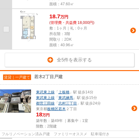
面積：47.60㎡
18.7
万
円
(管理費・共益費 18,000円)
敷：1ヶ月｜礼：0ヶ月
所在階：3階
間取り：2DK
面積：40.96㎡
全5件を表示する
若木2丁目戸建
賃貸｜一戸建て
東武東上線
「
上板橋
」駅 徒歩14分
東武東上線
「
東武練馬
」駅 徒歩15分
都営三田線
「
志村三丁目
」駅 徒歩24分
東京都
板橋区
若木
２丁目
18
万円
築年数：築49年 ｜募集中：
1室
階数：2階建
フルリノベーション済み戸建 ファミリーオススメ 駐車場付き