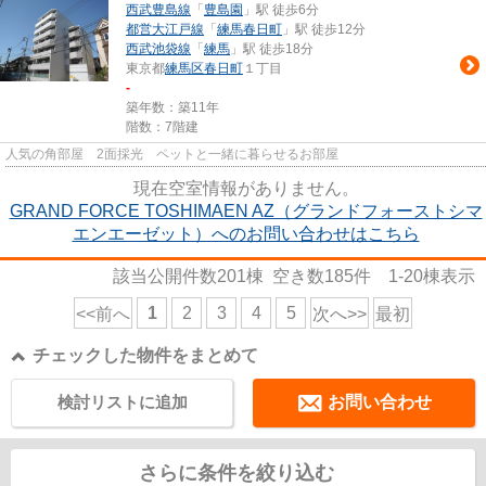
西武豊島線
「
豊島園
」駅 徒歩6分
都営大江戸線
「
練馬春日町
」駅 徒歩12分
西武池袋線
「
練馬
」駅 徒歩18分
東京都
練馬区
春日町
１丁目
-
築年数：築11年
階数：7階建
人気の角部屋 2面採光 ペットと一緒に暮らせるお部屋
現在空室情報がありません。
GRAND FORCE TOSHIMAEN AZ（グランドフォーストシマ
エンエーゼット）へのお問い合わせはこちら
該当公開件数
201
棟 空き数
185
件
1-20
棟表示
1
2
3
4
5
<<前へ
次へ>>
最初
チェックした物件をまとめて
検討リストに追加
お問い合わせ
さらに条件を絞り込む