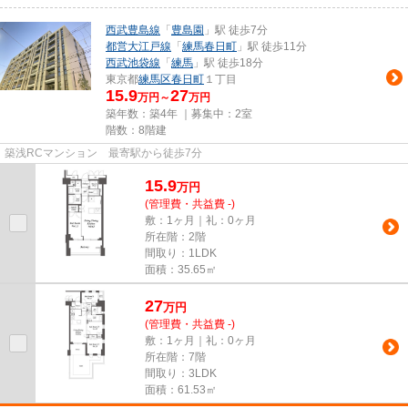
西武豊島線
「
豊島園
」駅 徒歩7分
都営大江戸線
「
練馬春日町
」駅 徒歩11分
西武池袋線
「
練馬
」駅 徒歩18分
東京都
練馬区
春日町
１丁目
15.9
27
万円～
万円
築年数：築4年 ｜募集中：
2室
階数：8階建
築浅RCマンション 最寄駅から徒歩7分
15.9
万
円
(管理費・共益費 -)
敷：1ヶ月｜礼：0ヶ月
所在階：2階
間取り：1LDK
面積：35.65㎡
27
万
円
(管理費・共益費 -)
敷：1ヶ月｜礼：0ヶ月
所在階：7階
間取り：3LDK
面積：61.53㎡