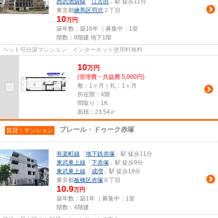
西武池袋線
「
江古田
」駅 徒歩11分
東京都
練馬区
羽沢
２丁目
10
万円
築年数：築16年 ｜募集中：
1室
階数：8階建 地下1階
ペット可分譲マンション インターネット使用料無料
10
万
円
(管理費・共益費 5,000円)
敷：1ヶ月｜礼：1ヶ月
所在階：4階
間取り：1K
面積：23.54㎡
プレール・ドゥーク赤塚
賃貸｜マンション
有楽町線
「
地下鉄赤塚
」駅 徒歩11分
東武東上線
「
下赤塚
」駅 徒歩9分
東武東上線
「
成増
」駅 徒歩19分
東京都
板橋区
赤塚
６丁目
10.9
万円
築年数：築1年 ｜募集中：
1室
階数：4階建