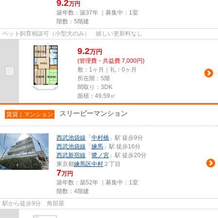
9.2
万円
築年数：築37年 ｜募集中：
1室
階数：5階建
ペット飼育相談可（小型犬のみ） 嬉しい更新料なし
9.2
万
円
(管理費・共益費 7,000円)
敷：1ヶ月｜礼：0ヶ月
所在階：5階
間取り：3DK
面積：49.59㎡
スリービーマンション
賃貸｜マンション
西武池袋線
「
中村橋
」駅 徒歩9分
西武池袋線
「
練馬
」駅 徒歩16分
西武新宿線
「
鷺ノ宮
」駅 徒歩20分
東京都
練馬区
中村
２丁目
7
万円
築年数：築52年 ｜募集中：
1室
階数：4階建
駅から徒歩9分 角部屋