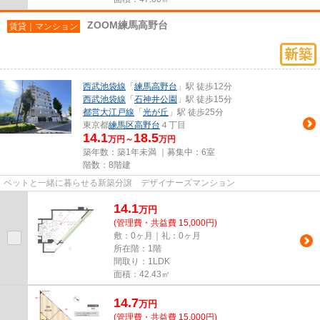
ZOOM練馬高野台
賃貸｜マンション
西武池袋線
「
練馬高野台
」駅 徒歩12分
西武池袋線
「
石神井公園
」駅 徒歩15分
都営大江戸線
「
光が丘
」駅 徒歩25分
東京都
練馬区
高野台
４丁目
14.1
18.5
万円～
万円
築年数：築1年未満 ｜募集中：
6室
階数：8階建
ペットと一緒に暮らせる新築分譲 デザイナーズマンション
14.1
万
円
(管理費・共益費 15,000円)
敷：0ヶ月｜礼：0ヶ月
所在階：1階
間取り：1LDK
面積：42.43㎡
14.7
万
円
(管理費・共益費 15,000円)