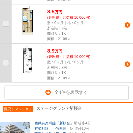
8.5
万
円
(管理費・共益費 10,000円)
敷：0ヶ月｜礼：0ヶ月
所在階：2階
間取り：1K
面積：21.09㎡
8.9
万
円
(管理費・共益費 10,000円)
敷：0ヶ月｜礼：0ヶ月
所在階：7階
間取り：1K
面積：21.09㎡
全4件を表示する
ステージグランデ新桜台
賃貸｜マンション
西武有楽町線
「
新桜台
」駅 徒歩4分
有楽町線
「
小竹向原
」駅 徒歩10分