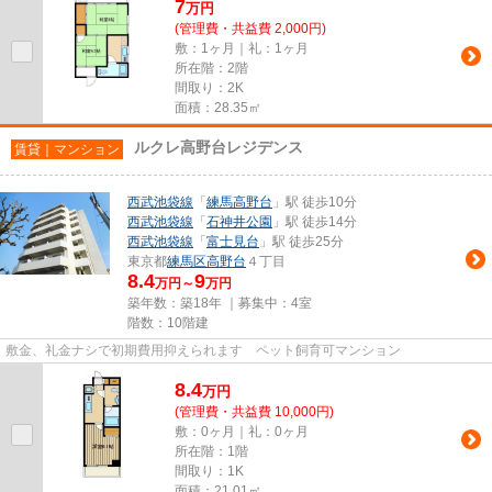
7
万
円
(管理費・共益費 2,000円)
敷：1ヶ月｜礼：1ヶ月
所在階：2階
間取り：2K
面積：28.35㎡
ルクレ高野台レジデンス
賃貸｜マンション
西武池袋線
「
練馬高野台
」駅 徒歩10分
西武池袋線
「
石神井公園
」駅 徒歩14分
西武池袋線
「
富士見台
」駅 徒歩25分
東京都
練馬区
高野台
４丁目
8.4
9
万円～
万円
築年数：築18年 ｜募集中：
4室
階数：10階建
敷金、礼金ナシで初期費用抑えられます ペット飼育可マンション
8.4
万
円
(管理費・共益費 10,000円)
敷：0ヶ月｜礼：0ヶ月
所在階：1階
間取り：1K
面積：21.01㎡