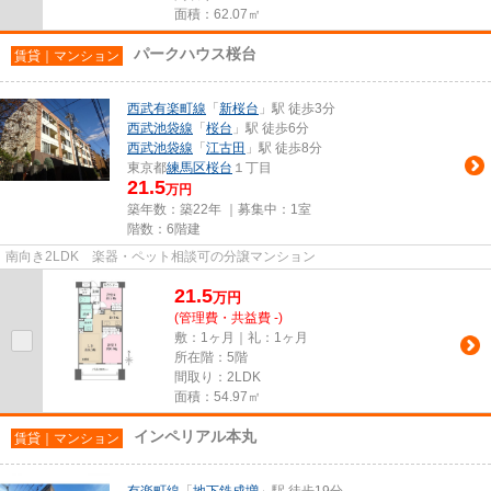
面積：62.07㎡
パークハウス桜台
賃貸｜マンション
西武有楽町線
「
新桜台
」駅 徒歩3分
西武池袋線
「
桜台
」駅 徒歩6分
西武池袋線
「
江古田
」駅 徒歩8分
東京都
練馬区
桜台
１丁目
21.5
万円
築年数：築22年 ｜募集中：
1室
階数：6階建
南向き2LDK 楽器・ペット相談可の分譲マンション
21.5
万
円
(管理費・共益費 -)
敷：1ヶ月｜礼：1ヶ月
所在階：5階
間取り：2LDK
面積：54.97㎡
インペリアル本丸
賃貸｜マンション