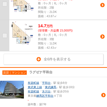
敷：0ヶ月｜礼：0ヶ月
所在階：2階
間取り：2LDK
面積：43.87㎡
14.7
万
円
(管理費・共益費 15,000円)
敷：0ヶ月｜礼：0ヶ月
所在階：3階
間取り：1LDK
面積：42.43㎡
全6件を表示する
ラグゼナ平和台
賃貸｜マンション
有楽町線
「
平和台
」駅 徒歩6分
東武東上線
「
東武練馬
」駅 徒歩18分
有楽町線
「
氷川台
」駅 徒歩20分
東京都
練馬区
平和台
４丁目
-
築年数：築7年