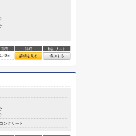
分
分
面積
詳細
検討リスト
1.40㎡
詳細を見る
追加する
分
分
コンクリート