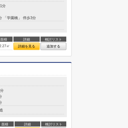
1分
分 「学園橋」 停歩3分
面積
詳細
検討リスト
2.27㎡
詳細を見る
追加する
9分
分
分
造
面積
詳細
検討リスト