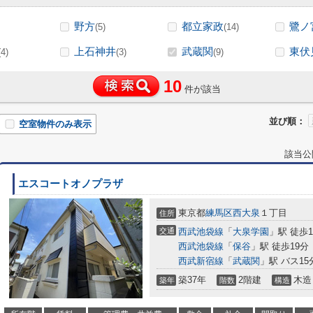
野方
都立家政
鷺ノ
(5)
(14)
上石神井
武蔵関
東伏
(4)
(3)
(9)
10
件が該当
並び順：
空室物件のみ表示
該当公
エスコートオノプラザ
東京都
練馬区
西大泉
１丁目
住所
交通
西武池袋線
「
大泉学園
」駅 徒歩1
西武池袋線
「
保谷
」駅 徒歩19分
西武新宿線
「
武蔵関
」駅 バス1
築37年
2階建
木造
築年
階数
構造