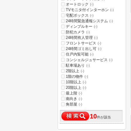
オートロック
(-)
TVモニタ付インターホン
(-)
宅配ボックス
(-)
24時間緊急通報システム
(-)
ディンプルキー
(-)
防犯カメラ
(-)
24時間有人管理
(-)
フロントサービス
(-)
24時間ゴミ出し可
(-)
住戸内覧可能
(-)
コンシェルジュサービス
(-)
駐車場あり
(-)
2階以上
(-)
1階の物件
(-)
10階以上
(-)
20階以上
(-)
最上階
(-)
南向き
(-)
角部屋
(-)
10
件が該当