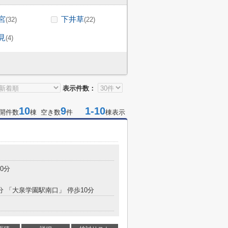
宮
下井草
(32)
(22)
見
(4)
表示件数：
10
9
1-10
開件数
棟 空き数
件
棟表示
0分
5分 「大泉学園駅南口」 停歩10分