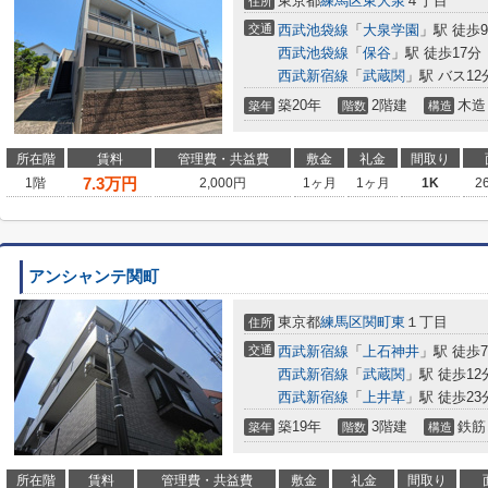
東京都
練馬区
東大泉
４丁目
住所
交通
西武池袋線
「
大泉学園
」駅 徒歩
西武池袋線
「
保谷
」駅 徒歩17分
西武新宿線
「
武蔵関
」駅 バス1
築20年
2階建
木造
築年
階数
構造
所在階
賃料
管理費・共益費
敷金
礼金
間取り
7.3
万円
1階
2,000円
1ヶ月
1ヶ月
1K
2
アンシャンテ関町
東京都
練馬区
関町東
１丁目
住所
交通
西武新宿線
「
上石神井
」駅 徒歩
西武新宿線
「
武蔵関
」駅 徒歩12
西武新宿線
「
上井草
」駅 徒歩23
築19年
3階建
鉄筋
築年
階数
構造
所在階
賃料
管理費・共益費
敷金
礼金
間取り