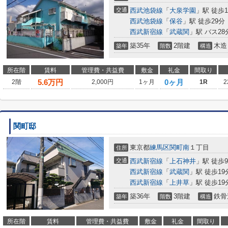
交通
西武池袋線
「
大泉学園
」駅 徒歩1
西武池袋線
「
保谷
」駅 徒歩29分
西武新宿線
「
武蔵関
」駅 バス28
築35年
2階建
木造
築年
階数
構造
所在階
賃料
管理費・共益費
敷金
礼金
間取り
5.6
万円
0ヶ月
2階
2,000円
1ヶ月
1R
2
関町邸
東京都
練馬区
関町南
１丁目
住所
交通
西武新宿線
「
上石神井
」駅 徒歩
西武新宿線
「
武蔵関
」駅 徒歩19
西武新宿線
「
上井草
」駅 徒歩19
築36年
3階建
鉄骨
築年
階数
構造
所在階
賃料
管理費・共益費
敷金
礼金
間取り