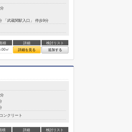
9分
2分 「武蔵関駅入口」 停歩9分
面積
詳細
検討リスト
6.00㎡
詳細を見る
追加する
7分
分
分
コンクリート
面積
詳細
検討リスト