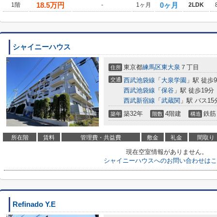
18.5
万円
0ヶ月
1階
-
1ヶ月
2LDK
シャイニーハウス
東京都
練馬区
東大泉
７丁目
住所
交通
西武池袋線
「
大泉学園
」駅 徒歩
西武池袋線
「
保谷
」駅 徒歩19分
西武新宿線
「
武蔵関
」駅 バス1
築32年
4階建
鉄筋
築年
階数
構造
所在階
賃料
管理費・共益費
敷金
礼金
間取り
現在空室情報がありません。
シャイニーハウスへのお問い合わせはこ
Refinado Y.E