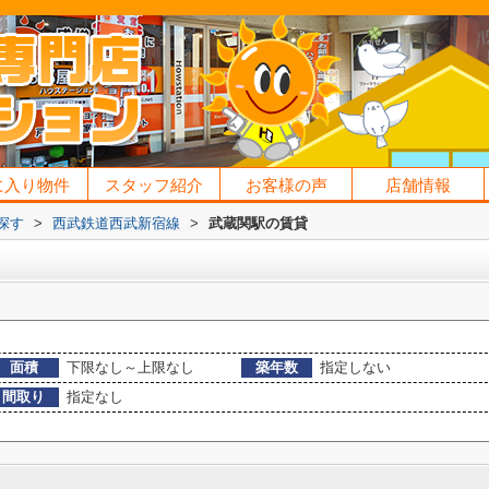
に入り物件
スタッフ紹介
お客様の声
店舗情報
探す
>
西武鉄道西武新宿線
>
武蔵関駅の賃貸
面積
下限なし～上限なし
築年数
指定しない
間取り
指定なし