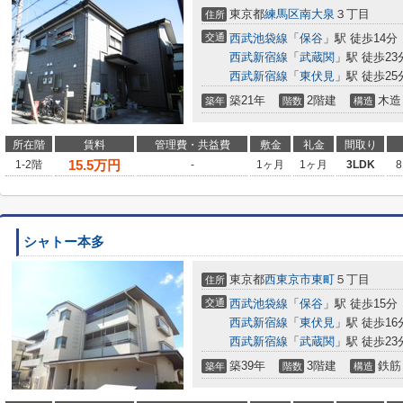
東京都
練馬区
南大泉
３丁目
住所
交通
西武池袋線
「
保谷
」駅 徒歩14分
西武新宿線
「
武蔵関
」駅 徒歩23
西武新宿線
「
東伏見
」駅 徒歩25
築21年
2階建
木造
築年
階数
構造
所在階
賃料
管理費・共益費
敷金
礼金
間取り
15.5
万円
1-2階
-
1ヶ月
1ヶ月
3LDK
8
シャトー本多
東京都
西東京市
東町
５丁目
住所
交通
西武池袋線
「
保谷
」駅 徒歩15分
西武新宿線
「
東伏見
」駅 徒歩16
西武新宿線
「
武蔵関
」駅 徒歩23
築39年
3階建
鉄筋
築年
階数
構造