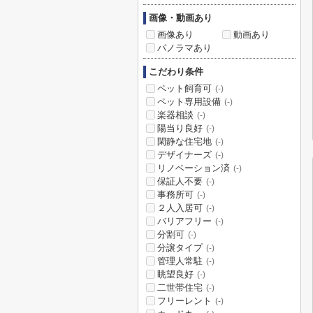
画像・動画あり
画像あり
動画あり
パノラマあり
こだわり条件
ペット飼育可
(-)
ペット専用設備
(-)
楽器相談
(-)
陽当り良好
(-)
閑静な住宅地
(-)
デザイナーズ
(-)
リノベーション済
(-)
保証人不要
(-)
事務所可
(-)
２人入居可
(-)
バリアフリー
(-)
分割可
(-)
分譲タイプ
(-)
管理人常駐
(-)
眺望良好
(-)
二世帯住宅
(-)
フリーレント
(-)