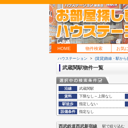
HOME
物件検索
お気
ハウステーション
>
(賃貸)路線・駅から
武蔵関駅物件一覧
沿線
武蔵関駅
賃料
下限なし～上限なし
駅徒歩
指定しない
設備条件
指定なし
西武鉄道西武新宿線
駅で絞り込む