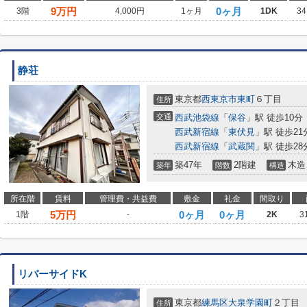
9
万円
0ヶ月
3階
4,000円
1ヶ月
1DK
34
静荘
東京都
西東京市
東町
６丁目
住所
交通
西武池袋線
「
保谷
」駅 徒歩10分
西武新宿線
「
東伏見
」駅 徒歩21
西武新宿線
「
武蔵関
」駅 徒歩28
築47年
2階建
木造
築年
階数
構造
所在階
賃料
管理費・共益費
敷金
礼金
間取り
5
万円
0ヶ月
0ヶ月
1階
-
2K
3
リバーサイドK
東京都
練馬区
大泉学園町
２丁目
住所