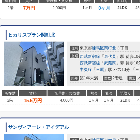
所在階
賃料
管理費・共益費
敷金
礼金
間取り
7
万円
0ヶ月
2階
2,000円
1ヶ月
2LDK
45
ヒカリスブラン関町北
東京都
練馬区
関町北
３丁目
住所
交通
西武新宿線
「
東伏見
」駅 徒歩10
西武新宿線
「
武蔵関
」駅 徒歩16
中央線
「
三鷹
」駅 バス13分 「
築1年未満
2階建
築年
階数
構造
所在階
賃料
管理費・共益費
敷金
礼金
間取り
15.5
万円
2階
4,000円
1ヶ月
1ヶ月
2LDK
4
サンヴィアーレ・アイデアル