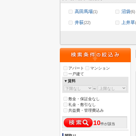
高田馬場
沼袋
(1)
(6)
井荻
上井草
(22)
アパート
マンション
一戸建て
▼賃料
～
敷金・保証金なし
礼金・敷引なし
共益費・管理費込み
10
件が該当
間取り