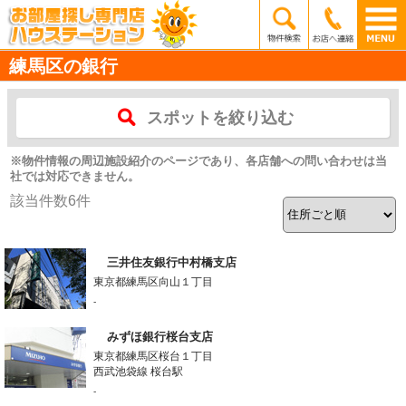
練馬区の銀行
スポットを絞り込む
※物件情報の周辺施設紹介のページであり、各店舗への問い合わせは当
社では対応できません。
該当件数
6
件
三井住友銀行中村橋支店
東京都練馬区向山１丁目
-
みずほ銀行桜台支店
東京都練馬区桜台１丁目
西武池袋線 桜台駅
-