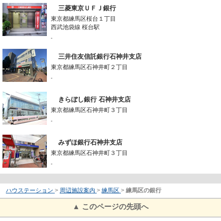
三菱東京ＵＦＪ銀行
東京都練馬区桜台１丁目
西武池袋線 桜台駅
-
三井住友信託銀行石神井支店
東京都練馬区石神井町２丁目
-
きらぼし銀行 石神井支店
東京都練馬区石神井町３丁目
-
みずほ銀行石神井支店
東京都練馬区石神井町３丁目
-
ハウステーション
>
周辺施設案内
>
練馬区
>
練馬区の銀行
▲ このページの先頭へ