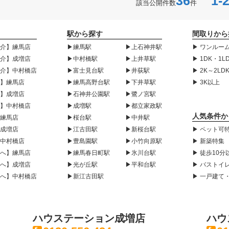
36
1-2
該当公開件数
件
駅から探す
間取りから
紹介】練馬店
▶練馬駅
▶上石神井駅
▶ ワンルーム
紹介】成増店
▶中村橋駅
▶上井草駅
▶ 1DK・1L
紹介】中村橋店
▶富士見台駅
▶井荻駅
▶ 2K～2LD
声】練馬店
▶練馬高野台駅
▶下井草駅
▶ 3K以上
声】成増店
▶石神井公園駅
▶鷺ノ宮駅
声】中村橋店
▶成増駅
▶都立家政駅
人気条件か
】練馬店
▶桜台駅
▶中井駅
】成増店
▶江古田駅
▶新桜台駅
▶ ペット可
】中村橋店
▶豊島園駅
▶小竹向原駅
▶ 新築特集
様へ】練馬店
▶練馬春日町駅
▶氷川台駅
▶ 徒歩10分
様へ】成増店
▶光が丘駅
▶平和台駅
▶ バストイ
様へ】中村橋店
▶新江古田駅
▶ 一戸建て
ハウステーション成増店
ハウ