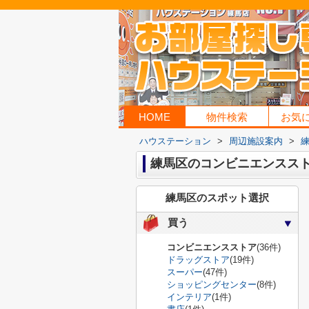
HOME
物件検索
お気
ハウステーション
>
周辺施設案内
>
練馬区のコンビニエンスス
練馬区のスポット選択
買う
コンビニエンスストア
(36件)
ドラッグストア
(19件)
スーパー
(47件)
ショッピングセンター
(8件)
インテリア
(1件)