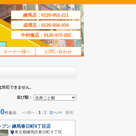
練馬店：0120-952-211
成増店：0120-556-434
中村橋店：0120-972-292
オーナー様へ
お問い合わせ
は対応できません。
並び順：
0
<<前へ
1
2
次へ>>
最初
件表示
ブン 練馬春日町6丁目店
東京都練馬区春日町６丁目