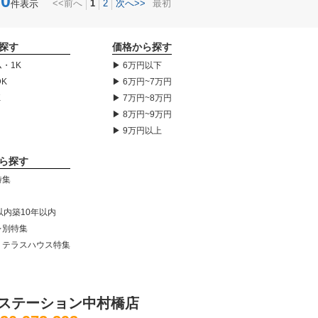
0
<<前へ
1
2
次へ>>
最初
件表示
探す
価格から探す
・1K
▶ 6万円以下
DK
▶ 6万円~7万円
K
▶ 7万円~8万円
▶ 8万円~9万円
▶ 9万円以上
ら探す
特集
以内築10年以内
レ別特集
・テラスハウス特集
ステーション中村橋店