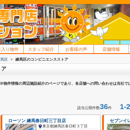
に入り物件
スタッフ紹介
お客様の声
店舗情報
練馬区
>
練馬区のコンビニエンスストア
トア
※物件情報の周辺施設紹介のページであり、各店舗への問い合わせは当社で
36
1-2
該当公開件数
件
ローソン 練馬春日町三丁目店
セブンイレ
東京都練馬区春日町３丁目