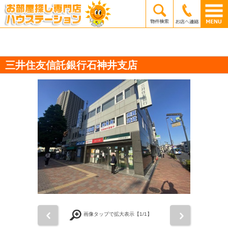
三井住友信託銀行石神井支店
前
次
画像タップで拡大表示【
1
/1】