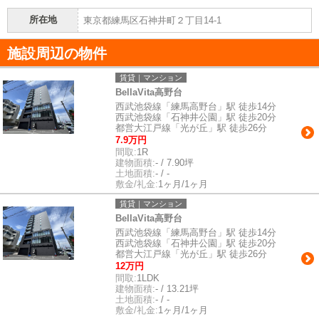
所在地
東京都練馬区石神井町２丁目14-1
施設周辺の物件
賃貸｜マンション
BellaVita高野台
西武池袋線「練馬高野台」駅 徒歩14分
西武池袋線「石神井公園」駅 徒歩20分
都営大江戸線「光が丘」駅 徒歩26分
7.9万円
間取:
1R
建物面積:
- / 7.90坪
土地面積:
- / -
敷金/礼金:
1ヶ月/1ヶ月
賃貸｜マンション
BellaVita高野台
西武池袋線「練馬高野台」駅 徒歩14分
西武池袋線「石神井公園」駅 徒歩20分
都営大江戸線「光が丘」駅 徒歩26分
12万円
間取:
1LDK
建物面積:
- / 13.21坪
土地面積:
- / -
敷金/礼金:
1ヶ月/1ヶ月