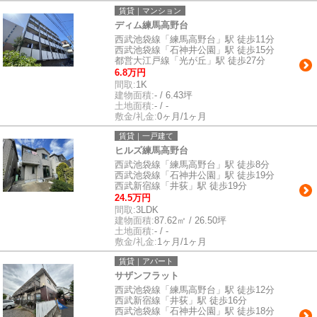
賃貸｜マンション
ディム練馬高野台
西武池袋線「練馬高野台」駅 徒歩11分
西武池袋線「石神井公園」駅 徒歩15分
都営大江戸線「光が丘」駅 徒歩27分
6.8万円
間取:
1K
建物面積:
- / 6.43坪
土地面積:
- / -
敷金/礼金:
0ヶ月/1ヶ月
賃貸｜一戸建て
ヒルズ練馬高野台
西武池袋線「練馬高野台」駅 徒歩8分
西武池袋線「石神井公園」駅 徒歩19分
西武新宿線「井荻」駅 徒歩19分
24.5万円
間取:
3LDK
建物面積:
87.62㎡ / 26.50坪
土地面積:
- / -
敷金/礼金:
1ヶ月/1ヶ月
賃貸｜アパート
サザンフラット
西武池袋線「練馬高野台」駅 徒歩12分
西武新宿線「井荻」駅 徒歩16分
西武池袋線「石神井公園」駅 徒歩18分