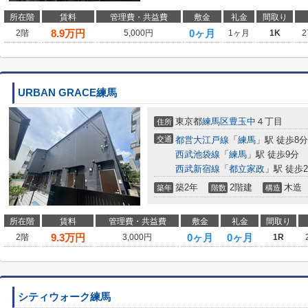
所在階
賃料
管理費・共益費
敷金
礼金
間取り
8.9
万円
0ヶ月
2階
5,000円
1ヶ月
1K
2
URBAN GRACE練馬
東京都
練馬区
豊玉中
４丁目
住所
交通
都営大江戸線
「
練馬
」駅 徒歩8分
西武池袋線
「
練馬
」駅 徒歩9分
西武新宿線
「
都立家政
」駅 徒歩2
築2年
2階建
木造
築年
階数
構造
所在階
賃料
管理費・共益費
敷金
礼金
間取り
9.3
万円
0ヶ月
0ヶ月
2階
3,000円
1R
シティウォーク練馬