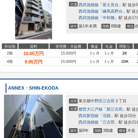
交通
西武池袋線
「
富士見台
」駅 徒歩
西武池袋線
「
練馬高野台
」駅 徒
西武池袋線
「
中村橋
」駅 徒歩17
築1年未満
8階建
築年
階数
構造
所在階
賃料
管理費・共益費
敷金
礼金
間取り
10.05
万円
2階
15,000円
1ヶ月
1ヶ月
2K
9.95
万円
4階
15,000円
1ヶ月
1ヶ月
1DK
ANNEX・SHIN-EKODA
東京都
中野区
江古田
３丁目
住所
交通
都営大江戸線
「
新江古田
」駅 徒
西武新宿線
「
沼袋
」駅 徒歩15分
西武池袋線
「
江古田
」駅 徒歩21
築8年
3階建
木造
築年
階数
構造