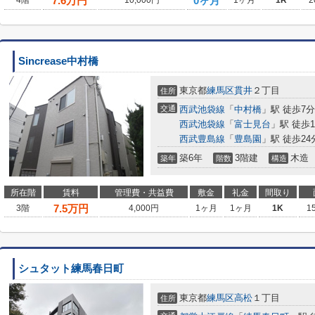
7.6
万円
0ヶ月
4階
10,000円
1ヶ月
1R
2
Sincrease中村橋
東京都
練馬区
貫井
２丁目
住所
交通
西武池袋線
「
中村橋
」駅 徒歩7分
西武池袋線
「
富士見台
」駅 徒歩1
西武豊島線
「
豊島園
」駅 徒歩24
築6年
3階建
木造
築年
階数
構造
所在階
賃料
管理費・共益費
敷金
礼金
間取り
7.5
万円
3階
4,000円
1ヶ月
1ヶ月
1K
1
シュタット練馬春日町
東京都
練馬区
高松
１丁目
住所