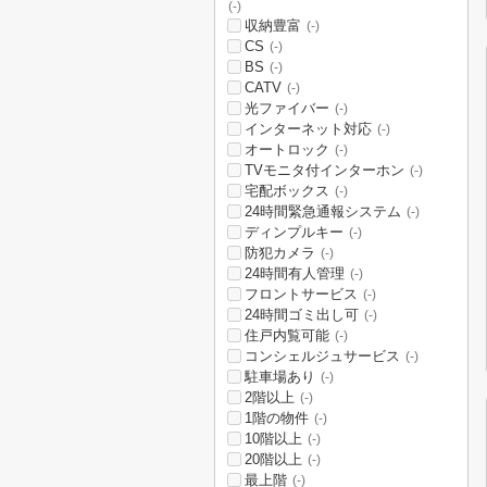
(-)
収納豊富
(-)
CS
(-)
BS
(-)
CATV
(-)
光ファイバー
(-)
インターネット対応
(-)
オートロック
(-)
TVモニタ付インターホン
(-)
宅配ボックス
(-)
24時間緊急通報システム
(-)
ディンプルキー
(-)
防犯カメラ
(-)
24時間有人管理
(-)
フロントサービス
(-)
24時間ゴミ出し可
(-)
住戸内覧可能
(-)
コンシェルジュサービス
(-)
駐車場あり
(-)
2階以上
(-)
1階の物件
(-)
10階以上
(-)
20階以上
(-)
最上階
(-)