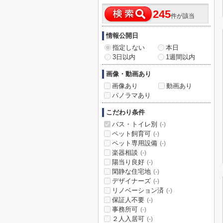
245
件が該当
情報公開日
指定しない
本日
3日以内
1週間以内
画像・動画あり
画像あり
動画あり
パノラマあり
こだわり条件
バス・トイレ別
(-)
ペット飼育可
(-)
ペット専用設備
(-)
楽器相談
(-)
陽当り良好
(-)
閑静な住宅地
(-)
デザイナーズ
(-)
リノベーション済
(-)
保証人不要
(-)
事務所可
(-)
２人入居可
(-)