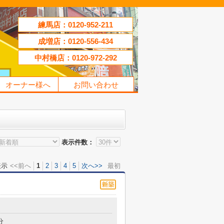
練馬店：0120-952-211
成増店：0120-556-434
中村橋店：0120-972-292
オーナー様へ
お問い合わせ
表示件数：
表示
<<前へ
1
2
3
4
5
次へ>>
最初
分