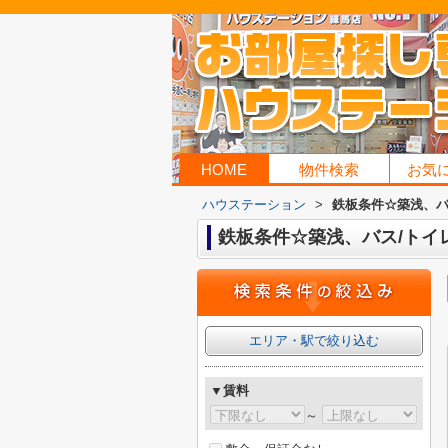
HOME
物件検索
お気
ハウステーション
>
鉄板条件☆築浅、バ
鉄板条件☆築浅、バス/トイ
エリア・駅で絞り込む
▼賃料
～