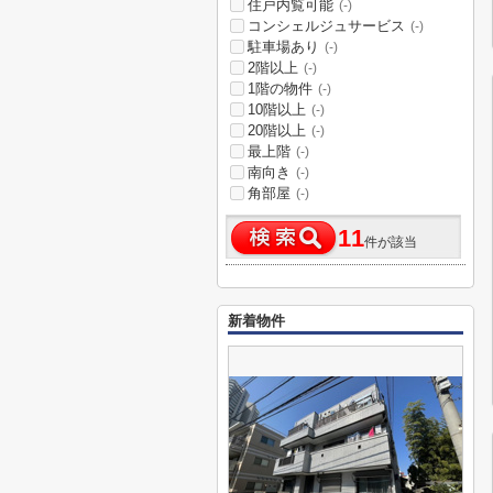
住戸内覧可能
(-)
コンシェルジュサービス
(-)
駐車場あり
(-)
2階以上
(-)
1階の物件
(-)
10階以上
(-)
20階以上
(-)
最上階
(-)
南向き
(-)
角部屋
(-)
11
件が該当
新着物件