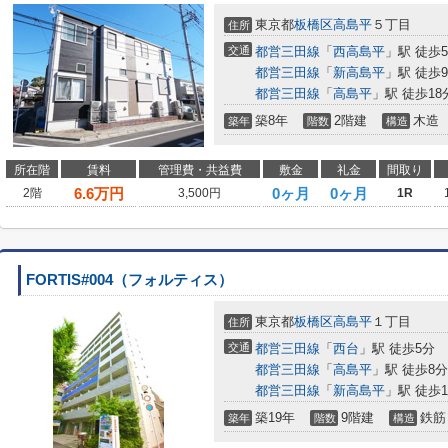
東京都
板橋区
高島平
５丁目
住所
交通
都営三田線
「
西高島平
」駅 徒歩
都営三田線
「
新高島平
」駅 徒歩
都営三田線
「
高島平
」駅 徒歩18
築8年
2階建
木造
築年
階数
構造
所在階
賃料
管理費・共益費
敷金
礼金
間取り
6.6
万円
0ヶ月
0ヶ月
2階
3,500円
1R
FORTIS#004（フォルティス）
東京都
板橋区
高島平
１丁目
住所
交通
都営三田線
「
西台
」駅 徒歩5分
都営三田線
「
高島平
」駅 徒歩8分
都営三田線
「
新高島平
」駅 徒歩1
築19年
9階建
鉄筋
築年
階数
構造