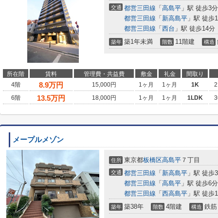
交通
都営三田線
「
高島平
」駅 徒歩3分
都営三田線
「
新高島平
」駅 徒歩1
都営三田線
「
西台
」駅 徒歩14分
築1年未満
11階建
築年
階数
構造
所在階
賃料
管理費・共益費
敷金
礼金
間取り
8.9
万円
4階
15,000円
1ヶ月
1ヶ月
1K
2
13.5
万円
6階
18,000円
1ヶ月
1ヶ月
1LDK
3
メープルメゾン
東京都
板橋区
高島平
７丁目
住所
交通
都営三田線
「
新高島平
」駅 徒歩
都営三田線
「
高島平
」駅 徒歩6分
都営三田線
「
西高島平
」駅 徒歩1
築38年
4階建
鉄筋
築年
階数
構造