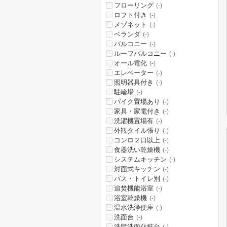
フローリング
(-)
ロフト付き
(-)
メゾネット
(-)
ベランダ
(-)
バルコニー
(-)
ルーフバルコニー
(-)
オール電化
(-)
エレベーター
(-)
照明器具付き
(-)
駐輪場
(-)
バイク置場あり
(-)
家具・家電付き
(-)
洗濯機置場有
(-)
外観タイル張り
(-)
コンロ２口以上
(-)
食器洗い乾燥機
(-)
システムキッチン
(-)
対面式キッチン
(-)
バス・トイレ別
(-)
追焚機能浴室
(-)
浴室乾燥機
(-)
温水洗浄便座
(-)
洗面台
(-)
洗髪洗面化粧台