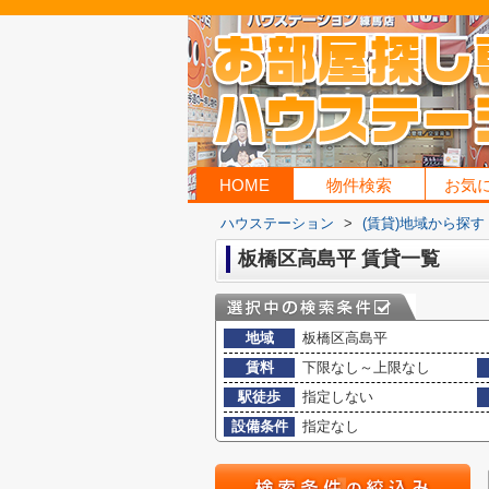
HOME
物件検索
お気
ハウステーション
>
(賃貸)地域から探す
板橋区高島平 賃貸一覧
地域
板橋区高島平
賃料
下限なし～上限なし
駅徒歩
指定しない
設備条件
指定なし