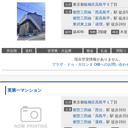
東京都
板橋区
高島平
５丁目
住所
交通
都営三田線
「
西高島平
」駅 徒歩
都営三田線
「
新高島平
」駅 徒歩1
東武東上線
「
成増
」駅 徒歩24分
築40年
2階建
木造
築年
階数
構造
所在階
賃料
管理費・共益費
敷金
礼金
間取り
現在空室情報がありません。
プラザ・ドゥ・ガロンヌ D棟へのお問い合わ
英第一マンション
東京都
板橋区
高島平
１丁目
住所
交通
都営三田線
「
西台
」駅 徒歩16分
都営三田線
「
高島平
」駅 徒歩15
都営三田線
「
蓮根
」駅 徒歩19分