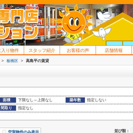
に入り物件
スタッフ紹介
お客様の声
店舗情報
>
板橋区
>
高島平の賃貸
面積
下限なし～上限なし
築年数
指定しない
間取り
指定なし
並び順：
空室物件のみ表示