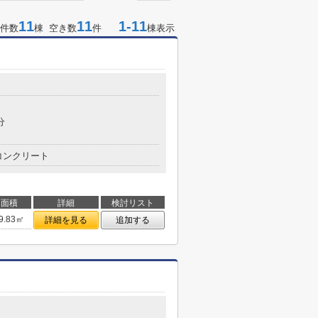
11
11
1-11
件数
棟 空き数
件
棟表示
分
コンクリート
面積
詳細
検討リスト
9.83㎡
詳細を見る
追加する