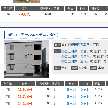
所在階
賃料
管理費・共益費
敷金
礼金
間取り
7.4
万円
8階
15,000円
1ヶ月
1ヶ月
1K
2
rh西台（アールエイチニシダイ）
東京都
板橋区
高島平
１丁目
住所
交通
都営三田線
「
西台
」駅 徒歩10分
都営三田線
「
高島平
」駅 徒歩12
都営三田線
「
蓮根
」駅 徒歩15分
予定
3階建
木造
築年
階数
構造
所在階
賃料
管理費・共益費
敷金
礼金
間取り
11.6
万円
0ヶ月
0ヶ月
1階
3,000円
1LDK
11.7
万円
0ヶ月
0ヶ月
2階
3,000円
1LDK
14.2
万円
0ヶ月
0ヶ月
2階
3,000円
2LDK