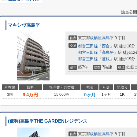
該当公開
マキシヴ高島平
東京都
板橋区
高島平
９丁目
住所
交通
都営三田線
「
西台
」駅 徒歩10分
都営三田線
「
高島平
」駅 徒歩12
都営三田線
「
蓮根
」駅 徒歩19分
築7年
7階建
鉄筋
築年
階数
構造
所在階
賃料
管理費・共益費
敷金
礼金
間取り
9.4
万円
0ヶ月
3階
15,000円
1ヶ月
1K
2
(仮称)高島平THE GARDENレジデンス
東京都
板橋区
高島平
８丁目
住所