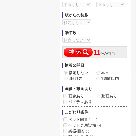
～
駅からの徒歩
築年数
11
件が該当
情報公開日
指定しない
本日
3日以内
1週間以内
画像・動画あり
画像あり
動画あり
パノラマあり
こだわり条件
ペット飼育可
(-)
ペット専用設備
(-)
楽器相談
(-)