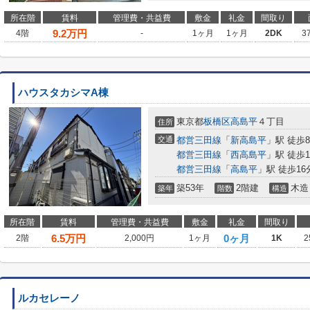
所在階
賃料
管理費・共益費
敷金
礼金
間取り
9.2
万円
4階
-
1ヶ月
1ヶ月
2DK
3
ハウスタカシマA棟
東京都
板橋区
高島平
４丁目
住所
交通
都営三田線
「
新高島平
」駅 徒歩
都営三田線
「
西高島平
」駅 徒歩1
都営三田線
「
高島平
」駅 徒歩16
築53年
2階建
木造
築年
階数
構造
所在階
賃料
管理費・共益費
敷金
礼金
間取り
6.5
万円
0ヶ月
2階
2,000円
1ヶ月
1K
2
ルカセレーノ