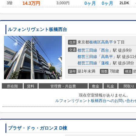
14.3
万円
0ヶ月
0ヶ月
3階
3,000円
2LDK
ルフォンリヴェント板橋西台
東京都
板橋区
高島平
９丁目
住所
交通
都営三田線
「
西台
」駅 徒歩9分
都営三田線
「
高島平
」駅 徒歩11
都営三田線
「
蓮根
」駅 徒歩18分
築1年未満
7階建
築年
階数
構造
所在階
賃料
管理費・共益費
敷金
礼金
間取り
現在空室情報がありません。
ルフォンリヴェント板橋西台へのお問い合わ
プラザ・ドゥ・ガロンヌ D棟