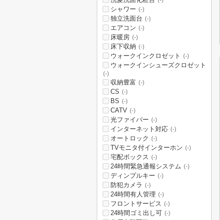
(-)
シャワー
(-)
独立洗面台
(-)
エアコン
(-)
床暖房
(-)
床下収納
(-)
ウォークインクロゼット
(-)
ウォークインシューズクロゼット
(-)
収納豊富
(-)
CS
(-)
BS
(-)
CATV
(-)
光ファイバー
(-)
インターネット対応
(-)
オートロック
(-)
TVモニタ付インターホン
(-)
宅配ボックス
(-)
24時間緊急通報システム
(-)
ディンプルキー
(-)
防犯カメラ
(-)
24時間有人管理
(-)
フロントサービス
(-)
24時間ゴミ出し可
(-)