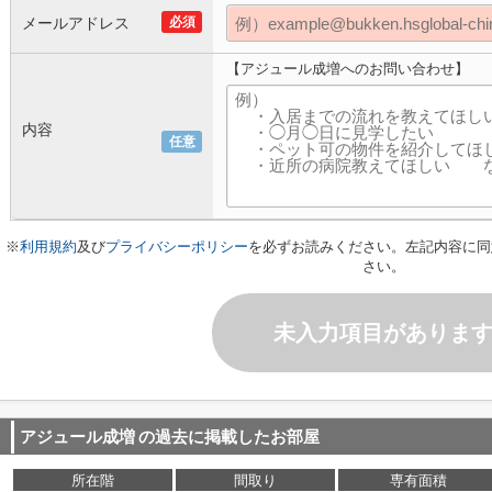
メールアドレス
必須
【アジュール成増へのお問い合わせ】
内容
任意
※
利用規約
及び
プライバシーポリシー
を必ずお読みください。左記内容に同
さい。
未入力項目がありま
アジュール成増
の過去に掲載したお部屋
所在階
間取り
専有面積