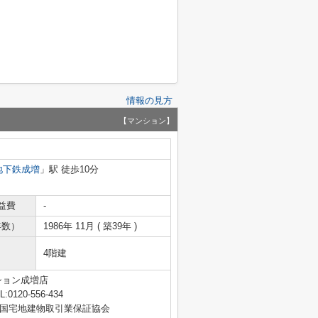
情報の見方
【マンション】
地下鉄成増
」駅 徒歩10分
益費
-
年数）
1986年 11月 ( 築39年 )
4階建
ション成増店
L:0120-556-434
国宅地建物取引業保証協会