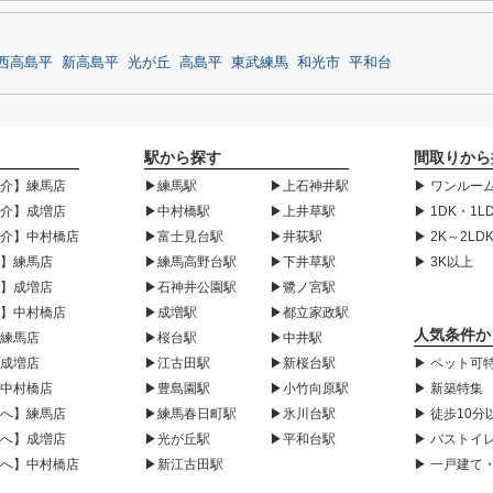
西高島平
新高島平
光が丘
高島平
東武練馬
和光市
平和台
駅から探す
間取りから
紹介】練馬店
▶練馬駅
▶上石神井駅
▶ ワンルーム
紹介】成増店
▶中村橋駅
▶上井草駅
▶ 1DK・1L
紹介】中村橋店
▶富士見台駅
▶井荻駅
▶ 2K～2LD
声】練馬店
▶練馬高野台駅
▶下井草駅
▶ 3K以上
声】成増店
▶石神井公園駅
▶鷺ノ宮駅
声】中村橋店
▶成増駅
▶都立家政駅
人気条件か
】練馬店
▶桜台駅
▶中井駅
】成増店
▶江古田駅
▶新桜台駅
▶ ペット可
】中村橋店
▶豊島園駅
▶小竹向原駅
▶ 新築特集
様へ】練馬店
▶練馬春日町駅
▶氷川台駅
▶ 徒歩10分
様へ】成増店
▶光が丘駅
▶平和台駅
▶ バストイ
様へ】中村橋店
▶新江古田駅
▶ 一戸建て