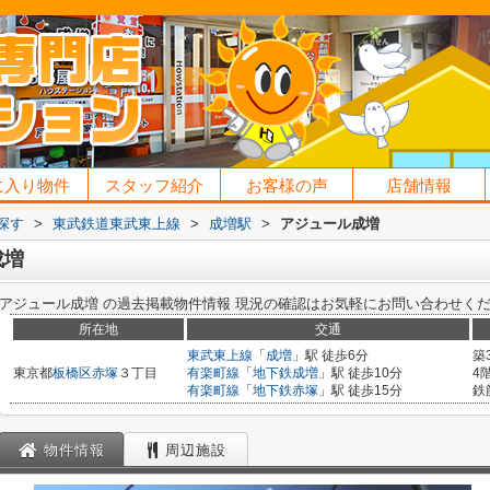
に入り物件
スタッフ紹介
お客様の声
店舗情報
探す
>
東武鉄道東武東上線
>
成増駅
>
アジュール成増
成増
アジュール成増
の過去掲載物件情報
現況の確認はお気軽にお問い合わせく
所在地
交通
東武東上線
「
成増
」駅 徒歩6分
築
東京都
板橋区
赤塚
３丁目
有楽町線
「
地下鉄成増
」駅 徒歩10分
4
有楽町線
「
地下鉄赤塚
」駅 徒歩15分
鉄
物件情報
周辺施設