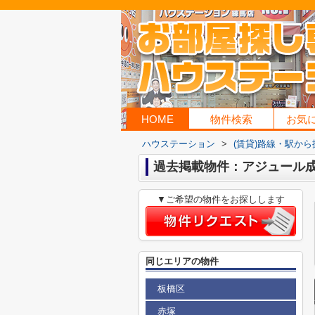
HOME
物件検索
お気
ハウステーション
>
(賃貸)路線・駅から
過去掲載物件：アジュール
▼ご希望の物件をお探しします
同じエリアの物件
板橋区
赤塚