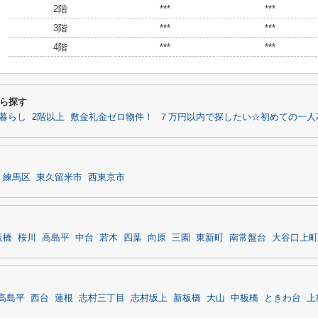
2階
***
***
3階
***
***
4階
***
***
ら探す
暮らし
2階以上
敷金礼金ゼロ物件！
７万円以内で探したい☆初めての一人
練馬区
東久留米市
西東京市
板橋
桜川
高島平
中台
若木
四葉
向原
三園
東新町
南常盤台
大谷口上町
高島平
西台
蓮根
志村三丁目
志村坂上
新板橋
大山
中板橋
ときわ台
上