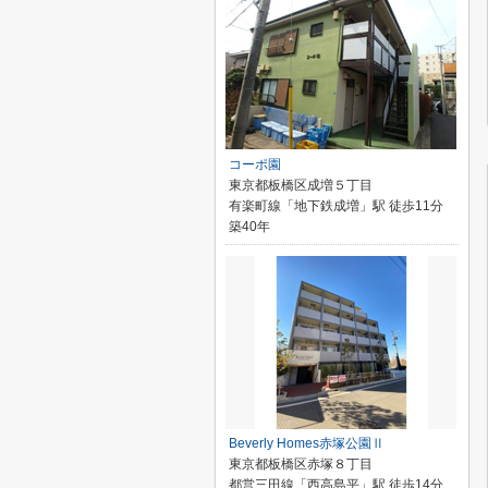
コーポ園
東京都板橋区成増５丁目
有楽町線「地下鉄成増」駅 徒歩11分
築40年
Beverly Homes赤塚公園Ⅱ
東京都板橋区赤塚８丁目
都営三田線「西高島平」駅 徒歩14分