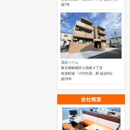
築7年
茂呂ハイム
東京都板橋区小茂根４丁目
有楽町線「小竹向原」駅 徒歩8分
築29年