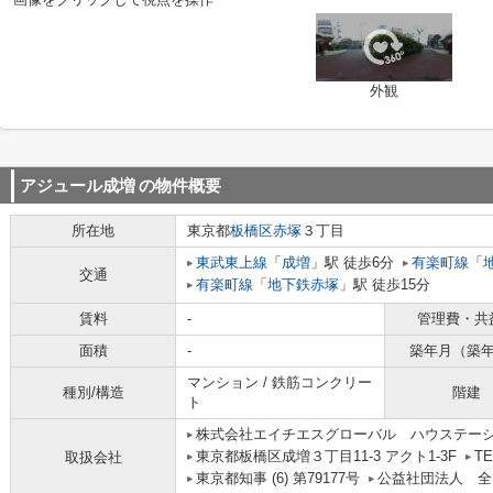
外観
アジュール成増
の物件概要
所在地
東京都
板橋区
赤塚
３丁目
東武東上線
「
成増
」駅 徒歩6分
有楽町線
「
交通
有楽町線
「
地下鉄赤塚
」駅 徒歩15分
賃料
-
管理費・共
面積
-
築年月（築
マンション / 鉄筋コンクリー
種別/構造
階建
ト
株式会社エイチエスグローバル ハウステー
東京都板橋区成増３丁目11-3 アクト1-3F
TE
取扱会社
東京都知事 (6) 第79177号
公益社団法人 全