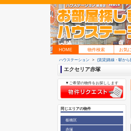
HOME
物件検索
お気
ハウステーション
>
(賃貸)路線・駅から
エクセリア赤塚
▼ご希望の物件をお探しします
同じエリアの物件
板橋区
赤塚