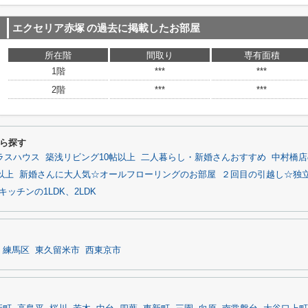
エクセリア赤塚
の過去に掲載したお部屋
所在階
間取り
専有面積
1階
***
***
2階
***
***
ら探す
ラスハウス
築浅リビング10帖以上
二人暮らし・新婚さんおすすめ
中村橋店
以上
新婚さんに大人気☆オールフローリングのお部屋
２回目の引越し☆独
ッチンの1LDK、2LDK
練馬区
東久留米市
西東京市