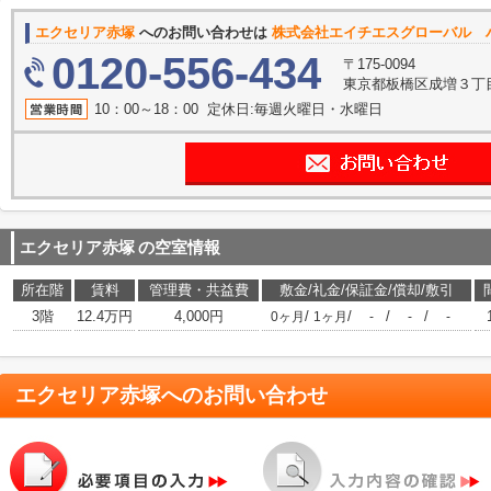
エクセリア赤塚
へのお問い合わせは
株式会社エイチエスグローバル 
0120-556-434
〒175-0094
東京都板橋区成増３丁目11
10：00～18：00 定休日:毎週火曜日・水曜日
エクセリア赤塚
の空室情報
所在階
賃料
管理費・共益費
敷金/礼金/保証金/償却/敷引
3階
12.4万円
4,000円
/
/
/
/
0ヶ月
1ヶ月
-
-
-
エクセリア赤塚
へのお問い合わせ