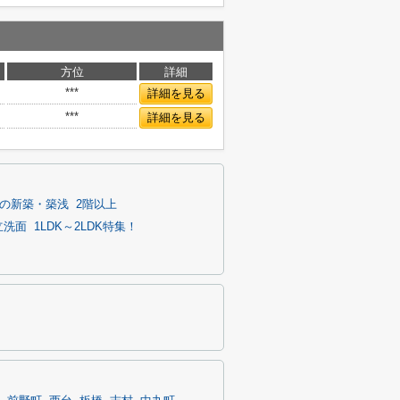
方位
詳細
***
詳細を見る
***
詳細を見る
の新築・築浅
2階以上
立洗面
1LDK～2LDK特集！