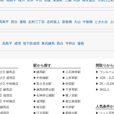
新町
高島平
桜川
若木
中台
四葉
東新町
三園
向原
南常盤台
大谷口上町
高島平
西台
蓮根
志村三丁目
志村坂上
新板橋
大山
中板橋
ときわ台
上
塚
高島平
成増
地下鉄成増
東武練馬
西台
平和台
蓮根
駅から探す
間取りから
紹介】練馬店
▶練馬駅
▶上石神井駅
▶ ワンルーム
紹介】成増店
▶中村橋駅
▶上井草駅
▶ 1DK・1L
紹介】中村橋店
▶富士見台駅
▶井荻駅
▶ 2K～2LD
声】練馬店
▶練馬高野台駅
▶下井草駅
▶ 3K以上
声】成増店
▶石神井公園駅
▶鷺ノ宮駅
声】中村橋店
▶成増駅
▶都立家政駅
人気条件か
】練馬店
▶桜台駅
▶中井駅
】成増店
▶江古田駅
▶新桜台駅
▶ ペット可