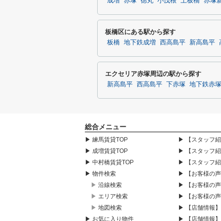
成増
赤塚
徳丸
小茂根
上板橋
赤塚
板橋区にある駅から探す
板橋
地下鉄成増
西高島平
新高島平
エクセリア赤塚周辺の駅から探す
新高島平
西高島平
下赤塚
地下鉄赤
総合メニュー
▶ 練馬賃貸TOP
▶ 【スタッフ
▶ 成増賃貸TOP
▶ 【スタッフ
▶ 中村橋賃貸TOP
▶ 【スタッフ
▶ 物件検索
▶ 【お客様の
▶ 沿線検索
▶ 【お客様の
▶ エリア検索
▶ 【お客様の
▶ 地図検索
▶ 【店舗情報
▶ お気に入り物件
▶ 【店舗情報