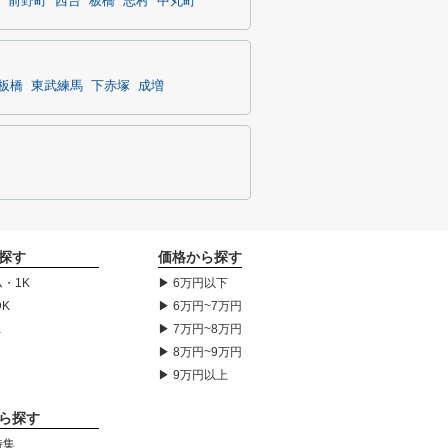
前野町
西台
板橋
志村
中丸町
板橋
東武練馬
下赤塚
成増
探す
価格から探す
・1K
▶ 6万円以下
DK
▶ 6万円~7万円
K
▶ 7万円~8万円
▶ 8万円~9万円
▶ 9万円以上
ら探す
特集