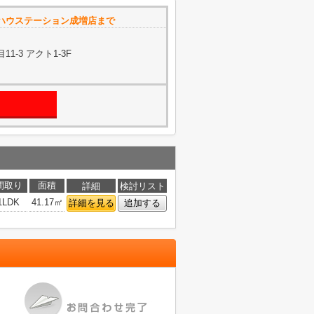
ハウステーション成増店まで
-3 アクト1-3F
間取り
面積
詳細
検討リスト
1LDK
41.17㎡
詳細を見る
追加する