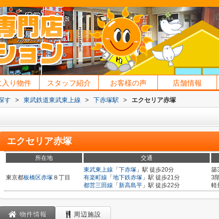
に入り物件
スタッフ紹介
お客様の声
店舗情報
探す
>
東武鉄道東武東上線
>
下赤塚駅
>
エクセリア赤塚
エクセリア赤塚
所在地
交通
東武東上線
「
下赤塚
」駅 徒歩20分
築
東京都
板橋区
赤塚
８丁目
有楽町線
「
地下鉄赤塚
」駅 徒歩21分
3
都営三田線
「
新高島平
」駅 徒歩22分
軽
物件情報
周辺施設