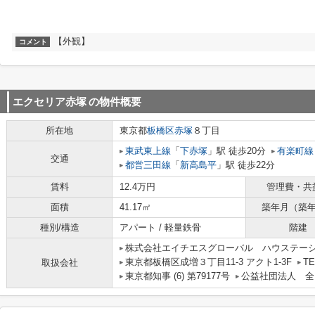
【外観】
コメント
エクセリア赤塚
の物件概要
所在地
東京都
板橋区
赤塚
８丁目
東武東上線
「
下赤塚
」駅 徒歩20分
有楽町線
交通
都営三田線
「
新高島平
」駅 徒歩22分
賃料
12.4万円
管理費・共
面積
41.17㎡
築年月（築
種別/構造
アパート / 軽量鉄骨
階建
株式会社エイチエスグローバル ハウステー
東京都板橋区成増３丁目11-3 アクト1-3F
TE
取扱会社
東京都知事 (6) 第79177号
公益社団法人 全