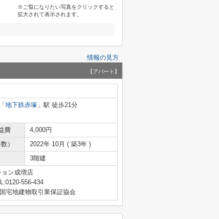
※ご覧になりたい写真をクリックすると
拡大されて表示されます。
情報の見方
【アパート】
「
地下鉄赤塚
」駅 徒歩21分
益費
4,000円
年数）
2022年 10月 ( 築3年 )
3階建
ション成増店
L:0120-556-434
国宅地建物取引業保証協会