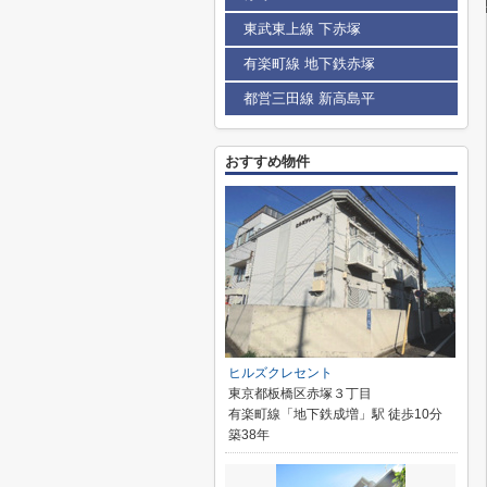
東武東上線 下赤塚
有楽町線 地下鉄赤塚
都営三田線 新高島平
おすすめ物件
ヒルズクレセント
東京都板橋区赤塚３丁目
有楽町線「地下鉄成増」駅 徒歩10分
築38年