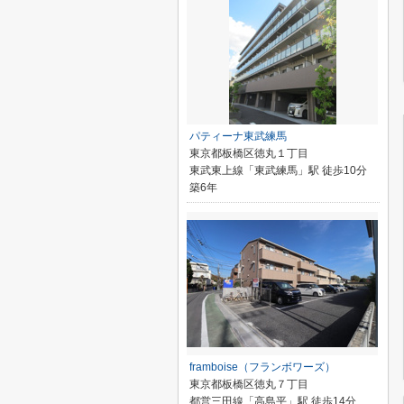
パティーナ東武練馬
東京都板橋区徳丸１丁目
東武東上線「東武練馬」駅 徒歩10分
築6年
framboise（フランボワーズ）
東京都板橋区徳丸７丁目
都営三田線「高島平」駅 徒歩14分