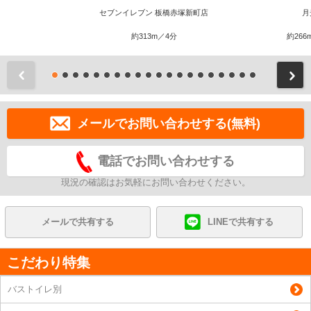
セブンイレブン 板橋赤塚新町店
月
約313m／4分
約266
前
メールでお問い合わせする(無料)
電話でお問い合わせする
現況の確認はお気軽にお問い合わせください。
メールで共有する
LINEで共有する
こだわり特集
バストイレ別