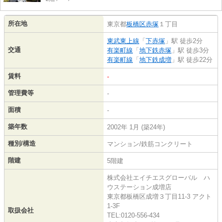
所在地
東京都
板橋区
赤塚
１丁目
東武東上線
「
下赤塚
」駅 徒歩2分
交通
有楽町線
「
地下鉄赤塚
」駅 徒歩3分
有楽町線
「
地下鉄成増
」駅 徒歩22分
賃料
-
管理費等
-
面積
-
築年数
2002年 1月 (築24年)
種別/構造
マンション/鉄筋コンクリート
階建
5階建
株式会社エイチエスグローバル ハ
ウステーション成増店
東京都板橋区成増３丁目11-3 アクト
1-3F
取扱会社
TEL:0120-556-434