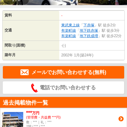
賃料
-
東武東上線
「
下赤塚
」駅 徒歩2分
交通
有楽町線
「
地下鉄赤塚
」駅 徒歩3分
有楽町線
「
地下鉄成増
」駅 徒歩22分
間取り(面積)
-(-)
築年月
2002年 1月(築24年)
メールでお問い合わせする(無料)
電話でお問い合わせする
過去掲載物件一覧
***
万円
(管理費・共益費 ***円)
敷：***｜礼：***
2階 / *** / ***