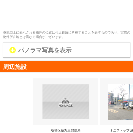
※地図上に表示される物件の位置は付近住所に所在することを表すものであり、実際の
物件所在地とは異なる場合がございます。
パノラマ写真を表示
周辺施設
板橋区徳丸三郵便局
ミニストップ 