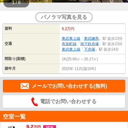
1 / 8
パノラマ写真を見る
賃料
9.2万円
東武東上線
「
東武練馬
」駅 徒歩13分
交通
有楽町線
「
地下鉄赤塚
」駅 徒歩13分
東武東上線
「
下赤塚
」駅 徒歩14分
間取り(面積)
1K(25.66㎡～26.17㎡)
築年月
2015年 11月(築10年)
メールでお問い合わせする(無料)
電話でお問い合わせする
空室一覧
9.2
万
円
NEW