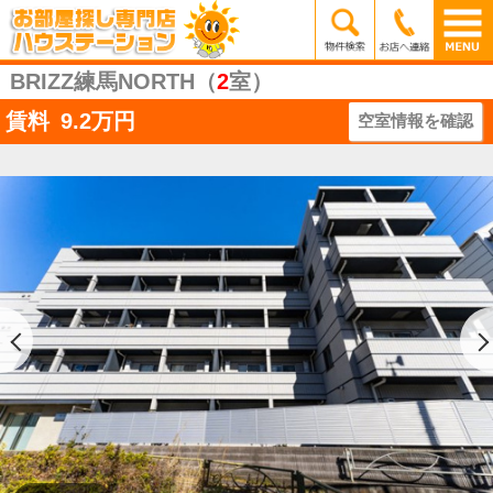
BRIZZ練馬NORTH（
2
室）
賃料
9.2
万円
空室情報を確認