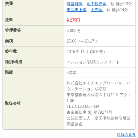
交通
有楽町線
「
地下鉄赤塚
」駅 徒歩13分
東武東上線
「
下赤塚
」駅 徒歩14分
賃料
9.2万円
管理費等
5,000円
面積
25.66㎡～26.17㎡
築年数
2015年 11月 (築10年)
種別/構造
マンション/鉄筋コンクリート
階建
5階建
株式会社エイチエスグローバル ハ
ウステーション成増店
東京都板橋区成増３丁目11-3 アクト
1-3F
取扱会社
TEL:0120-556-434
東京都知事 (6) 第79177号
公益社団法人 全国宅地建物取引業
保証協会
情報の見方