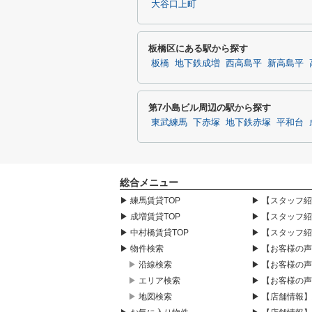
大谷口上町
板橋区にある駅から探す
板橋
地下鉄成増
西高島平
新高島平
第7小島ビル周辺の駅から探す
東武練馬
下赤塚
地下鉄赤塚
平和台
総合メニュー
▶ 練馬賃貸TOP
▶ 【スタッフ
▶ 成増賃貸TOP
▶ 【スタッフ
▶ 中村橋賃貸TOP
▶ 【スタッフ
▶ 物件検索
▶ 【お客様の
▶ 沿線検索
▶ 【お客様の
▶ エリア検索
▶ 【お客様の
▶ 地図検索
▶ 【店舗情報