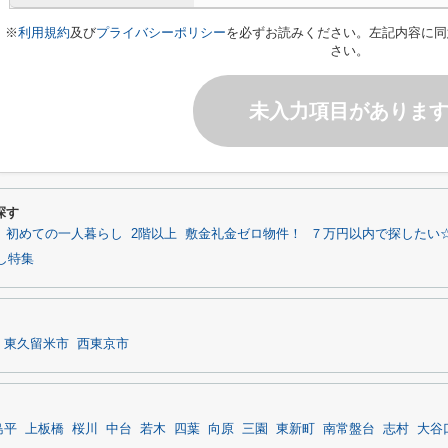
※
利用規約
及び
プライバシーポリシー
を必ずお読みください。左記内容に同
さい。
未入力項目がありま
探す
初めての一人暮らし
2階以上
敷金礼金ゼロ物件！
７万円以内で探したい
し特集
東久留米市
西東京市
島平
上板橋
桜川
中台
若木
四葉
向原
三園
東新町
南常盤台
志村
大谷