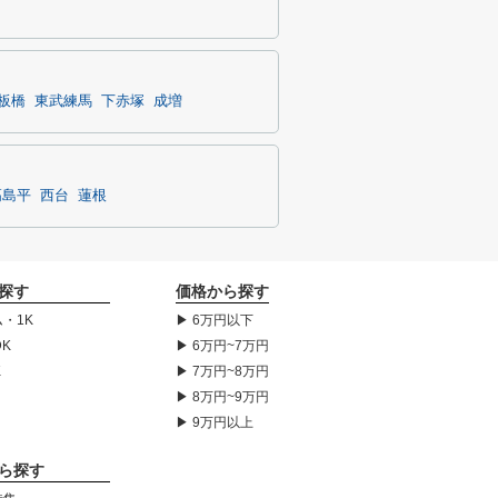
板橋
東武練馬
下赤塚
成増
高島平
西台
蓮根
探す
価格から探す
・1K
▶ 6万円以下
DK
▶ 6万円~7万円
K
▶ 7万円~8万円
▶ 8万円~9万円
▶ 9万円以上
ら探す