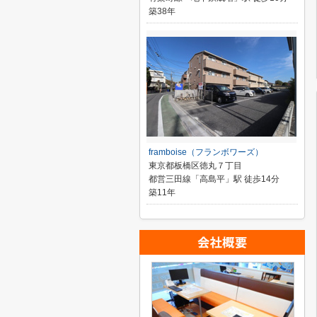
築38年
framboise（フランボワーズ）
東京都板橋区徳丸７丁目
都営三田線「高島平」駅 徒歩14分
築11年