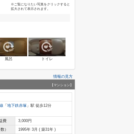
※ご覧になりたい写真をクリックすると
拡大されて表示されます。
風呂
トイレ
情報の見方
【マンション】
線
「
地下鉄赤塚
」駅 徒歩12分
益費
3,000円
年数）
1995年 3月 ( 築31年 )