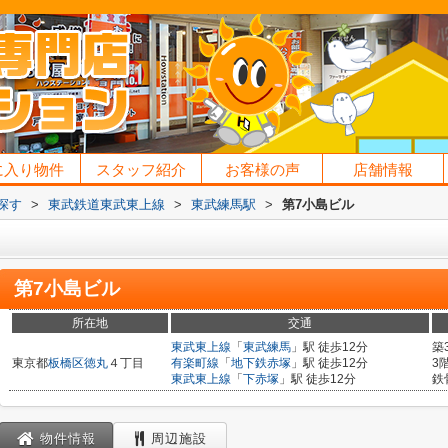
に入り物件
スタッフ紹介
お客様の声
店舗情報
探す
>
東武鉄道東武東上線
>
東武練馬駅
>
第7小島ビル
第7小島ビル
所在地
交通
東武東上線
「
東武練馬
」駅 徒歩12分
築
東京都
板橋区
徳丸
４丁目
有楽町線
「
地下鉄赤塚
」駅 徒歩12分
3
東武東上線
「
下赤塚
」駅 徒歩12分
鉄
物件情報
周辺施設