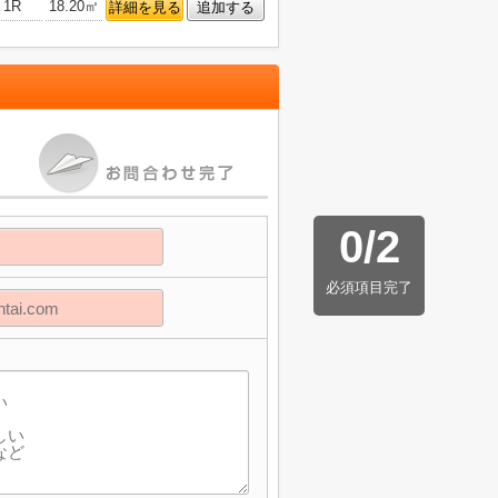
1R
18.20㎡
詳細を見る
追加する
0
/
2
必須項目完了