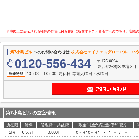
※地図上に表示される物件の位置は付近住所に所在することを表すものであり、実際
第7小島ビル
へのお問い合わせは
株式会社エイチエスグローバル ハ
0120-556-434
〒175-0094
東京都板橋区成増３丁目11
10：00～18：00 定休日:毎週火曜日・水曜日
第7小島ビル
の空室情報
所在階
賃料
管理費・共益費
敷金/礼金/保証金/償却/敷引
2階
6.5万円
3,000円
/
/
/
/
0ヶ月
0ヶ月
-
-
-