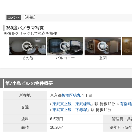
【外観】
コメント
360度パノラマ写真
画像をクリックして視点を操作
その他
バルコニー
玄関
第7小島ビル
の物件概要
所在地
東京都
板橋区
徳丸
４丁目
東武東上線
「
東武練馬
」駅 徒歩12分
有楽町
交通
東武東上線
「
下赤塚
」駅 徒歩12分
賃料
6.5万円
管理費・共
面積
18.20㎡
築年月（築