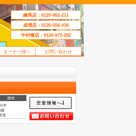
練馬店：0120-952-211
成増店：0120-556-434
中村橋店：0120-972-292
オーナー様へ
お問い合わせ
建物
空室情報へ
31年
階建
骨造