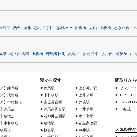
高島平
西台
蓮根
志村三丁目
志村坂上
新板橋
大山
中板橋
ときわ台
上
成増
地下鉄成増
上板橋
練馬春日町
高島平
新高島平
氷川台
光が丘
西
駅から探す
間取りから
紹介】練馬店
▶練馬駅
▶上石神井駅
▶ ワンルーム
紹介】成増店
▶中村橋駅
▶上井草駅
▶ 1DK・1L
紹介】中村橋店
▶富士見台駅
▶井荻駅
▶ 2K～2LD
声】練馬店
▶練馬高野台駅
▶下井草駅
▶ 3K以上
声】成増店
▶石神井公園駅
▶鷺ノ宮駅
声】中村橋店
▶成増駅
▶都立家政駅
人気条件か
】練馬店
▶桜台駅
▶中井駅