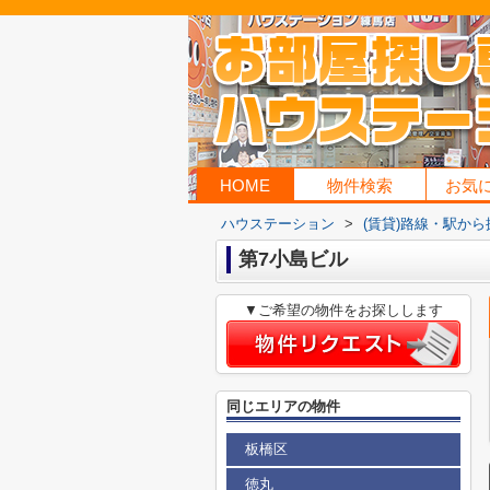
HOME
物件検索
お気
ハウステーション
>
(賃貸)路線・駅から
第7小島ビル
▼ご希望の物件をお探しします
同じエリアの物件
板橋区
徳丸