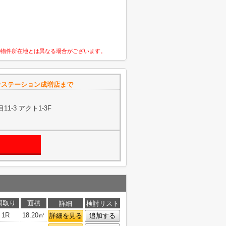
の物件所在地とは異なる場合がございます。
ウステーション成増店まで
-3 アクト1-3F
間取り
面積
詳細
検討リスト
1R
18.20㎡
詳細を見る
追加する