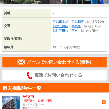
賃料
-
東武東上線
「
東武練馬
」駅 徒歩13分
交通
都営三田線
「
高島平
」駅 徒歩16分
都営三田線
「
西台
」駅 徒歩25分
間取り(面積)
-(-)
築年月
1978年 2月(築48年)
メールでお問い合わせする(無料)
電話でお問い合わせする
過去掲載物件一覧
***
万円
(管理費・共益費 ***円)
敷：***｜礼：***
4階 / *** / ***