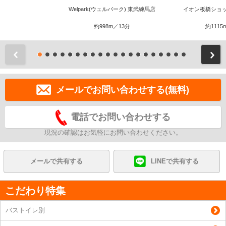
Welpark(ウェルパーク) 東武練馬店
イオン板橋ショ
約998m／13分
約1115
前
メールでお問い合わせする(無料)
電話でお問い合わせする
現況の確認はお気軽にお問い合わせください。
メールで共有する
LINEで共有する
こだわり特集
バストイレ別