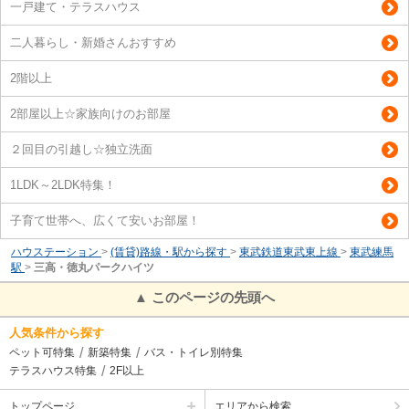
一戸建て・テラスハウス
二人暮らし・新婚さんおすすめ
2階以上
2部屋以上☆家族向けのお部屋
２回目の引越し☆独立洗面
1LDK～2LDK特集！
子育て世帯へ、広くて安いお部屋！
ハウステーション
>
(賃貸)路線・駅から探す
>
東武鉄道東武東上線
>
東武練馬
駅
>
三高・徳丸パークハイツ
▲ このページの先頭へ
人気条件から探す
ペット可特集
新築特集
バス・トイレ別特集
テラスハウス特集
2F以上
トップページ
エリアから検索