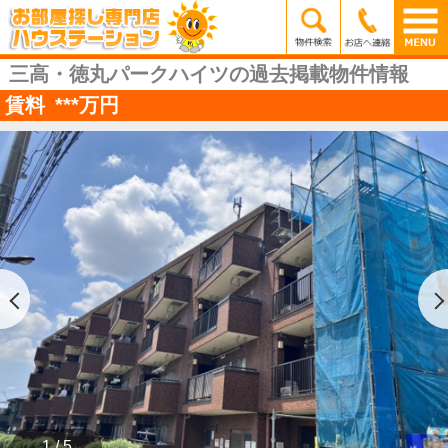
三高・徳丸パークハイツの過去掲載物件情報
賃料
***
万円
1 / 5