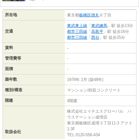
所在地
東京都
板橋区
徳丸
６丁目
東武東上線
「
東武練馬
」駅 徒歩13分
交通
都営三田線
「
高島平
」駅 徒歩16分
都営三田線
「
西台
」駅 徒歩25分
賃料
-
管理費等
-
面積
-
築年数
1978年 2月 (築48年)
種別/構造
マンション/鉄筋コンクリート
階建
4階建
株式会社エイチエスグローバル ハ
ウステーション成増店
東京都板橋区成増３丁目11-3 アクト
1-3F
取扱会社
TEL:0120-556-434