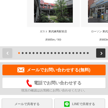
ガスト 東武練馬駅前店
ローソン 東
約665m／9分
約663
前
メールでお問い合わせする(無料)
電話でお問い合わせする
現況の確認はお気軽にお問い合わせください。
メールで共有する
LINEで共有する