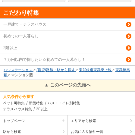
こだわり特集
一戸建て・テラスハウス
初めての一人暮らし
2階以上
７万円以内で探したい☆初めての一人暮らし！
ハウステーション
>
(賃貸)路線・駅から探す
>
東武鉄道東武東上線
>
東武練馬
駅
>
マンション藍
▲ このページの先頭へ
人気条件から探す
ペット可特集
新築特集
バス・トイレ別特集
テラスハウス特集
2F以上
トップページ
エリアから検索
駅から検索
お気に入り物件一覧