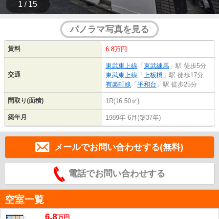
1 / 15
パノラマ写真を見る
賃料
6.8万円
東武東上線
「
東武練馬
」駅 徒歩5分
交通
東武東上線
「
上板橋
」駅 徒歩17分
有楽町線
「
平和台
」駅 徒歩25分
間取り(面積)
1R(16.50㎡)
築年月
1989年 6月(築37年)
メールでお問い合わせする(無料)
電話でお問い合わせする
空室一覧
6.8
万
円