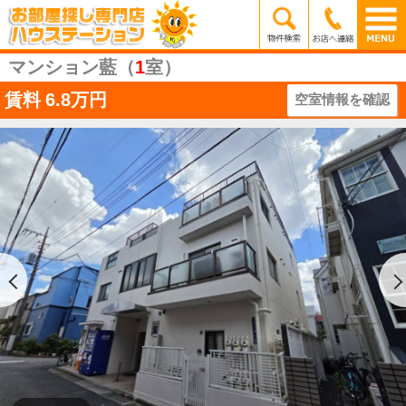
マンション藍（
1
室）
賃料
6.8万円
空室情報を確認