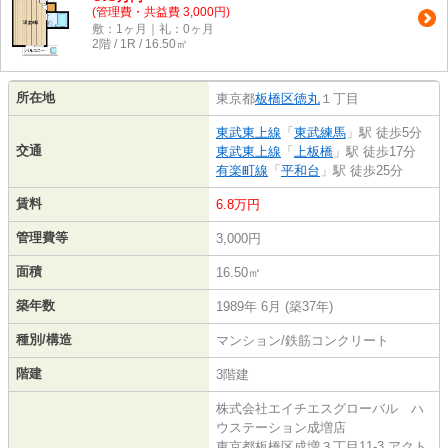
(管理費・共益費 3,000円)
敷：1ヶ月｜礼：0ヶ月
2階 / 1R / 16.50㎡
所在地
東京都
板橋区
徳丸
１丁目
東武東上線
「
東武練馬
」駅 徒歩5分
交通
東武東上線
「
上板橋
」駅 徒歩17分
有楽町線
「
平和台
」駅 徒歩25分
賃料
6.8万円
管理費等
3,000円
面積
16.50㎡
築年数
1989年 6月 (築37年)
種別/構造
マンション/鉄筋コンクリート
階建
3階建
株式会社エイチエスグローバル ハ
ウステーション成増店
東京都板橋区成増３丁目11-3 アクト