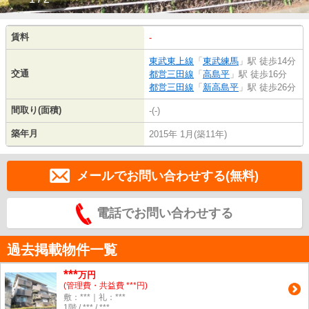
賃料
-
東武東上線
「
東武練馬
」駅 徒歩14分
交通
都営三田線
「
高島平
」駅 徒歩16分
都営三田線
「
新高島平
」駅 徒歩26分
間取り(面積)
-(-)
築年月
2015年 1月(築11年)
メールでお問い合わせする(無料)
電話でお問い合わせする
過去掲載物件一覧
***
万円
(管理費・共益費 ***円)
敷：***｜礼：***
1階 / *** / ***