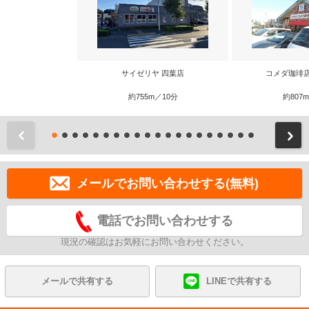
サイゼリヤ 四葉店
コメダ珈琲
約755m／10分
約807
前
メールでお問い合わせする(無料)
電話でお問い合わせする
現況の確認はお気軽にお問い合わせください。
メールで共有する
LINEで共有する