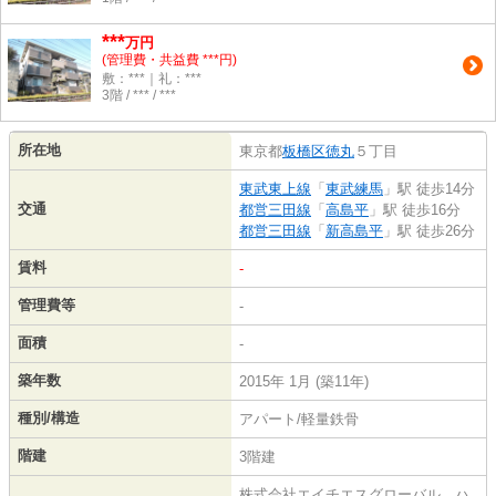
***
万円
(管理費・共益費 ***円)
敷：***｜礼：***
3階 / *** / ***
所在地
東京都
板橋区
徳丸
５丁目
東武東上線
「
東武練馬
」駅 徒歩14分
交通
都営三田線
「
高島平
」駅 徒歩16分
都営三田線
「
新高島平
」駅 徒歩26分
賃料
-
管理費等
-
面積
-
築年数
2015年 1月 (築11年)
種別/構造
アパート/軽量鉄骨
階建
3階建
株式会社エイチエスグローバル ハ