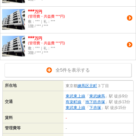
***
万円
(管理費・共益費 ***円)
敷：***｜礼：***
1階 / *** / ***
***
万円
(管理費・共益費 ***円)
敷：***｜礼：***
3階 / *** / ***
全5件を表示する
所在地
東京都
練馬区
北町
３丁目
東武東上線
「
東武練馬
」駅 徒歩9分
交通
有楽町線
「
地下鉄赤塚
」駅 徒歩13分
東武東上線
「
下赤塚
」駅 徒歩15分
賃料
-
管理費等
-