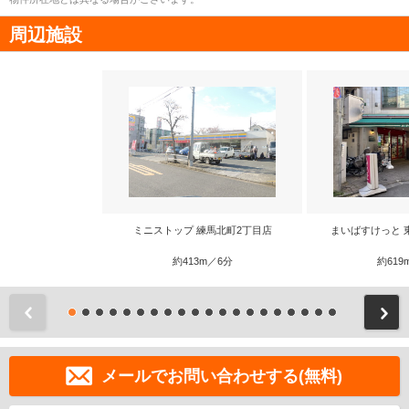
周辺施設
ミニストップ 練馬北町2丁目店
まいばすけっと 
約413m／6分
約619
前
メールでお問い合わせする(無料)