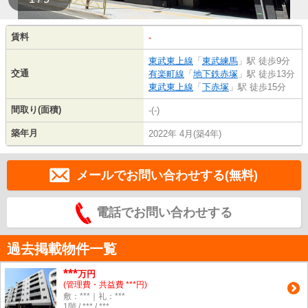
賃料
-
東武東上線
「
東武練馬
」駅 徒歩9分
交通
有楽町線
「
地下鉄赤塚
」駅 徒歩13分
東武東上線
「
下赤塚
」駅 徒歩15分
間取り(面積)
-(-)
築年月
2022年 4月(築4年)
メールでお問い合わせする(無料)
電話でお問い合わせする
過去掲載物件一覧
***
万円
(管理費・共益費 ***円)
敷：***｜礼：***
1階 / *** / ***