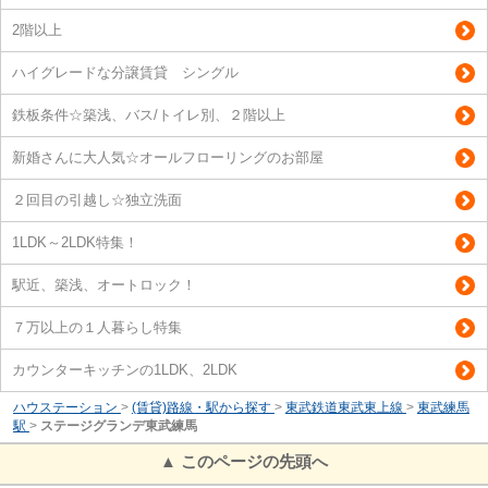
2階以上
ハイグレードな分譲賃貸 シングル
鉄板条件☆築浅、バス/トイレ別、２階以上
新婚さんに大人気☆オールフローリングのお部屋
２回目の引越し☆独立洗面
1LDK～2LDK特集！
駅近、築浅、オートロック！
７万以上の１人暮らし特集
カウンターキッチンの1LDK、2LDK
ハウステーション
>
(賃貸)路線・駅から探す
>
東武鉄道東武東上線
>
東武練馬
駅
>
ステージグランデ東武練馬
▲ このページの先頭へ