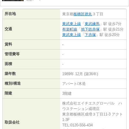
所在地
東京都
板橋区
徳丸
３丁目
東武東上線
「
東武練馬
」駅 徒歩7分
交通
有楽町線
「
地下鉄赤塚
」駅 徒歩21分
東武東上線
「
下赤塚
」駅 徒歩20分
賃料
-
管理費等
-
面積
-
築年数
1989年 12月 (築36年)
種別/構造
アパート/木造
階建
3階建
株式会社エイチエスグローバル ハ
ウステーション成増店
東京都板橋区成増３丁目11-3 アクト
1-3F
取扱会社
TEL:0120-556-434