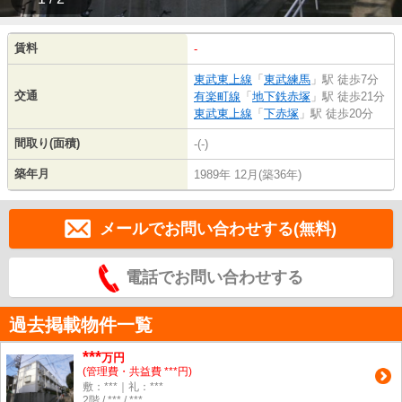
賃料
-
東武東上線
「
東武練馬
」駅 徒歩7分
交通
有楽町線
「
地下鉄赤塚
」駅 徒歩21分
東武東上線
「
下赤塚
」駅 徒歩20分
間取り(面積)
-(-)
築年月
1989年 12月(築36年)
メールでお問い合わせする(無料)
電話でお問い合わせする
過去掲載物件一覧
***
万円
(管理費・共益費 ***円)
敷：***｜礼：***
2階 / *** / ***