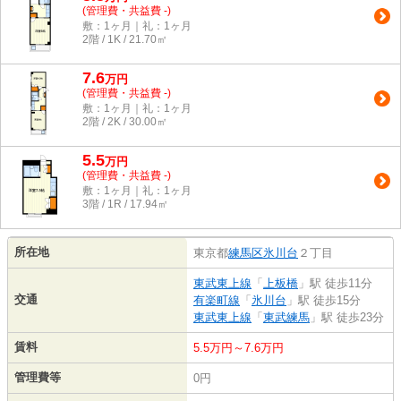
(管理費・共益費 -)
敷：1ヶ月｜礼：1ヶ月
2階 / 1K / 21.70㎡
7.6
万
円
(管理費・共益費 -)
敷：1ヶ月｜礼：1ヶ月
2階 / 2K / 30.00㎡
5.5
万
円
(管理費・共益費 -)
敷：1ヶ月｜礼：1ヶ月
3階 / 1R / 17.94㎡
所在地
東京都
練馬区
氷川台
２丁目
東武東上線
「
上板橋
」駅 徒歩11分
交通
有楽町線
「
氷川台
」駅 徒歩15分
東武東上線
「
東武練馬
」駅 徒歩23分
賃料
5.5万円～7.6万円
管理費等
0円