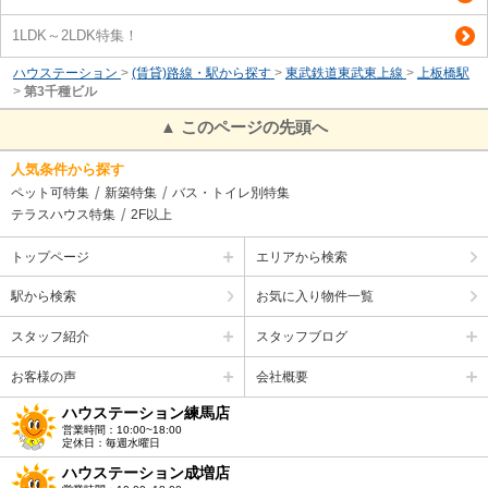
1LDK～2LDK特集！
ハウステーション
>
(賃貸)路線・駅から探す
>
東武鉄道東武東上線
>
上板橋駅
>
第3千種ビル
▲ このページの先頭へ
人気条件から探す
ペット可特集
新築特集
バス・トイレ別特集
テラスハウス特集
2F以上
トップページ
エリアから検索
駅から検索
お気に入り物件一覧
スタッフ紹介
スタッフブログ
お客様の声
会社概要
ハウステーション練馬店
営業時間：10:00~18:00
定休日：毎週水曜日
ハウステーション成増店