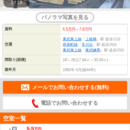
1 / 19
パノラマ写真を見る
賃料
5.5万円～7.6万円
東武東上線
「
上板橋
」駅 徒歩11分
交通
有楽町線
「
氷川台
」駅 徒歩15分
東武東上線
「
東武練馬
」駅 徒歩23分
間取り(面積)
1R～2K(17.94㎡～30.00㎡)
築年月
1982年 5月(築44年)
メールでお問い合わせする(無料)
電話でお問い合わせする
空室一覧
5.5
万
円