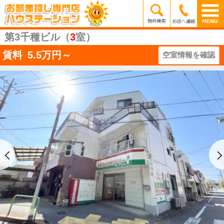
第3千種ビル（
3
室）
賃料
5.5
万円～
空室情報を確認