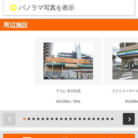
パノラマ写真を表示
周辺施設
アコレ 氷川台店
ファミリーマー
約1229m／16分
約1206
前