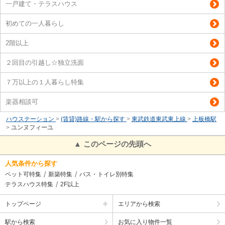
一戸建て・テラスハウス
初めての一人暮らし
2階以上
２回目の引越し☆独立洗面
７万以上の１人暮らし特集
楽器相談可
ハウステーション
>
(賃貸)路線・駅から探す
>
東武鉄道東武東上線
>
上板橋駅
>
ユンヌフィーユ
▲ このページの先頭へ
人気条件から探す
ペット可特集
新築特集
バス・トイレ別特集
テラスハウス特集
2F以上
トップページ
エリアから検索
駅から検索
お気に入り物件一覧