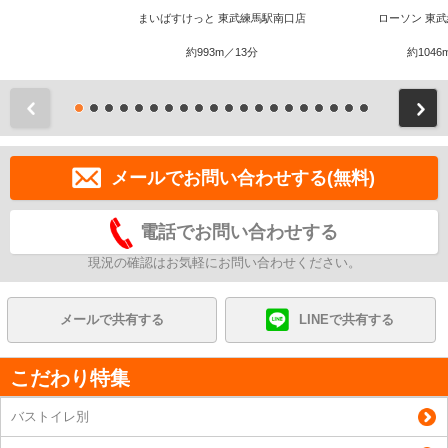
まいばすけっと 東武練馬駅南口店
ローソン 東
約993m／13分
約1046
前
メールでお問い合わせする(無料)
電話でお問い合わせする
現況の確認はお気軽にお問い合わせください。
メールで共有する
LINEで共有する
こだわり特集
バストイレ別