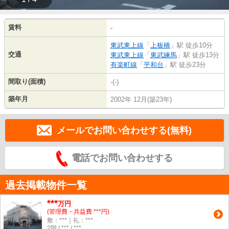
賃料
-
東武東上線
「
上板橋
」駅 徒歩10分
交通
東武東上線
「
東武練馬
」駅 徒歩13分
有楽町線
「
平和台
」駅 徒歩23分
間取り(面積)
-(-)
築年月
2002年 12月(築23年)
メールでお問い合わせする(無料)
電話でお問い合わせする
過去掲載物件一覧
***
万円
(管理費・共益費 ***円)
敷：***｜礼：***
2階 / *** / ***