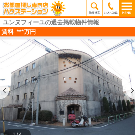
ユンヌフィーユの過去掲載物件情報
賃料
***
万円
1 / 4