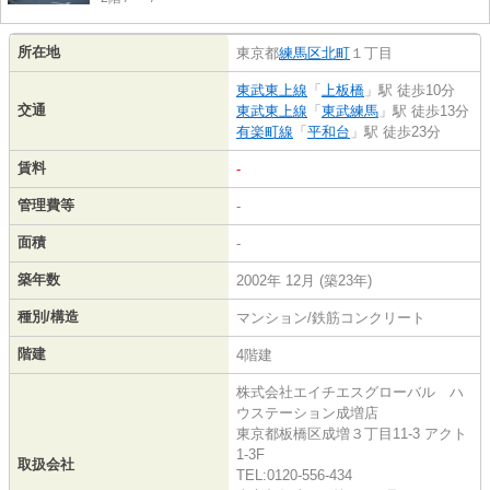
所在地
東京都
練馬区
北町
１丁目
東武東上線
「
上板橋
」駅 徒歩10分
交通
東武東上線
「
東武練馬
」駅 徒歩13分
有楽町線
「
平和台
」駅 徒歩23分
賃料
-
管理費等
-
面積
-
築年数
2002年 12月 (築23年)
種別/構造
マンション/鉄筋コンクリート
階建
4階建
株式会社エイチエスグローバル ハ
ウステーション成増店
東京都板橋区成増３丁目11-3 アクト
1-3F
取扱会社
TEL:0120-556-434