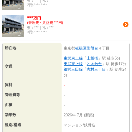
敷：***｜礼：***
2階 / *** / ***
***
万円
(管理費・共益費 ***円)
敷：***｜礼：***
3階 / *** / ***
所在地
東京都
板橋区
常盤台
４丁目
東武東上線
「
上板橋
」駅 徒歩5分
東武東上線
「
ときわ台
」駅 徒歩17分
交通
都営三田線
「
志村三丁目
」駅 徒歩24
分
賃料
-
管理費等
-
面積
-
築年数
2026年 7月 (新築)
種別/構造
マンション/鉄骨造