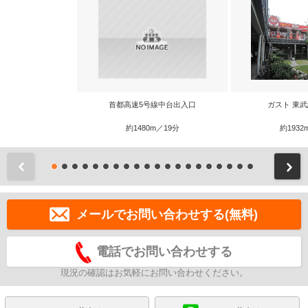
首都高速5号線中台出入口
ガスト 東
約1480m／19分
約1932
前
メールでお問い合わせする(無料)
電話でお問い合わせする
現況の確認はお気軽にお問い合わせください。