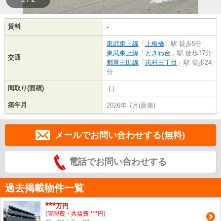
賃料
-
東武東上線
「
上板橋
」駅 徒歩5分
東武東上線
「
ときわ台
」駅 徒歩17分
交通
都営三田線
「
志村三丁目
」駅 徒歩24
分
間取り(面積)
-(-)
築年月
2026年 7月(新築)
メールでお問い合わせする(無料)
電話でお問い合わせする
過去掲載物件一覧
***
万円
(管理費・共益費 ***円)