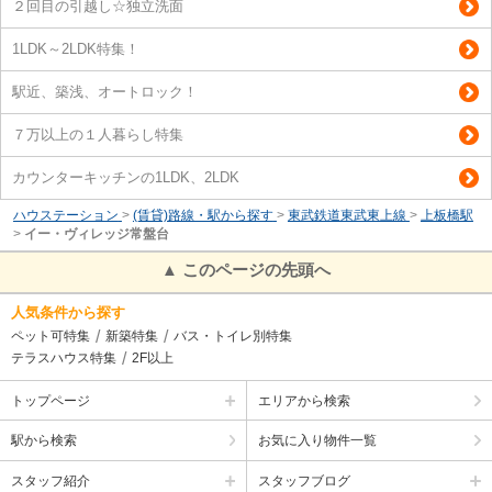
２回目の引越し☆独立洗面
1LDK～2LDK特集！
駅近、築浅、オートロック！
７万以上の１人暮らし特集
カウンターキッチンの1LDK、2LDK
ハウステーション
>
(賃貸)路線・駅から探す
>
東武鉄道東武東上線
>
上板橋駅
>
イー・ヴィレッジ常盤台
▲ このページの先頭へ
人気条件から探す
ペット可特集
新築特集
バス・トイレ別特集
テラスハウス特集
2F以上
トップページ
エリアから検索
駅から検索
お気に入り物件一覧
スタッフ紹介
スタッフブログ