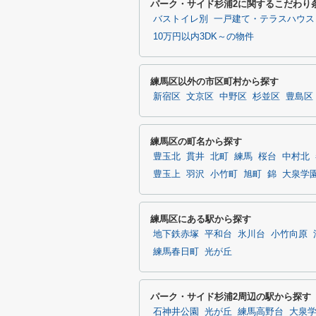
パーク・サイド杉浦2に関するこだわり
バストイレ別
一戸建て・テラスハウス
10万円以内3DK～の物件
練馬区以外の市区町村から探す
新宿区
文京区
中野区
杉並区
豊島区
練馬区の町名から探す
豊玉北
貫井
北町
練馬
桜台
中村北
豊玉上
羽沢
小竹町
旭町
錦
大泉学
練馬区にある駅から探す
地下鉄赤塚
平和台
氷川台
小竹向原
練馬春日町
光が丘
パーク・サイド杉浦2周辺の駅から探す
石神井公園
光が丘
練馬高野台
大泉