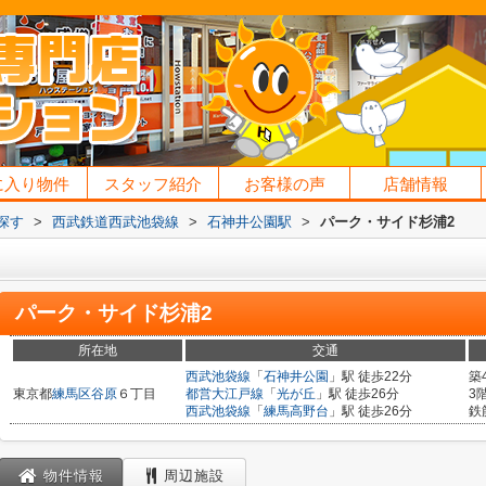
に入り物件
スタッフ紹介
お客様の声
店舗情報
探す
>
西武鉄道西武池袋線
>
石神井公園駅
>
パーク・サイド杉浦2
パーク・サイド杉浦2
所在地
交通
西武池袋線
「
石神井公園
」駅 徒歩22分
築
東京都
練馬区
谷原
６丁目
都営大江戸線
「
光が丘
」駅 徒歩26分
3
西武池袋線
「
練馬高野台
」駅 徒歩26分
鉄
物件情報
周辺施設