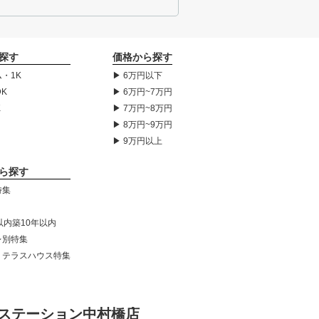
探す
価格から探す
・1K
▶ 6万円以下
DK
▶ 6万円~7万円
K
▶ 7万円~8万円
▶ 8万円~9万円
▶ 9万円以上
ら探す
特集
以内築10年以内
レ別特集
・テラスハウス特集
ステーション中村橋店