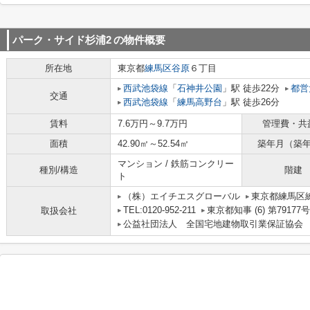
パーク・サイド杉浦2
の物件概要
所在地
東京都
練馬区
谷原
６丁目
西武池袋線
「
石神井公園
」駅 徒歩22分
都営
交通
西武池袋線
「
練馬高野台
」駅 徒歩26分
賃料
7.6万円～9.7万円
管理費・共
面積
42.90㎡～52.54㎡
築年月（築
マンション / 鉄筋コンクリー
種別/構造
階建
ト
（株）エイチエスグローバル
東京都練馬区練
TEL:0120-952-211
東京都知事 (6) 第79177号
取扱会社
公益社団法人 全国宅地建物取引業保証協会