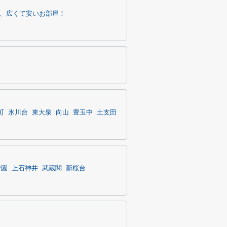
、広くて安いお部屋！
町
氷川台
東大泉
向山
豊玉中
土支田
学園
上石神井
武蔵関
新桜台