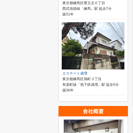
東京都練馬区豊玉北６丁目
西武池袋線「練馬」駅 徒歩7分
築31年
エステート成増
東京都練馬区旭町３丁目
有楽町線「地下鉄成増」駅 徒歩5分
築36年