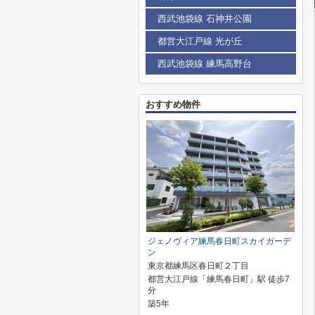
西武池袋線 石神井公園
都営大江戸線 光が丘
西武池袋線 練馬高野台
おすすめ物件
ジェノヴィア練馬春日町スカイガーデ
ン
東京都練馬区春日町２丁目
都営大江戸線「練馬春日町」駅 徒歩7
分
築5年