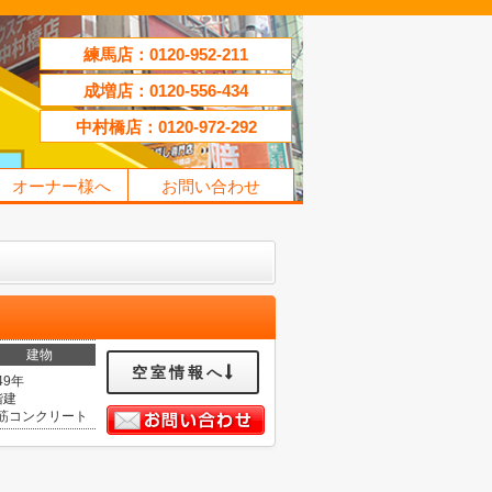
練馬店：0120-952-211
成増店：0120-556-434
中村橋店：0120-972-292
オーナー様へ
お問い合わせ
建物
空室情報へ
49年
階建
筋コンクリート