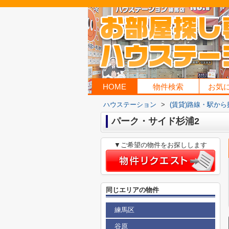
HOME
物件検索
お気
ハウステーション
>
(賃貸)路線・駅から
パーク・サイド杉浦2
▼ご希望の物件をお探しします
同じエリアの物件
練馬区
谷原