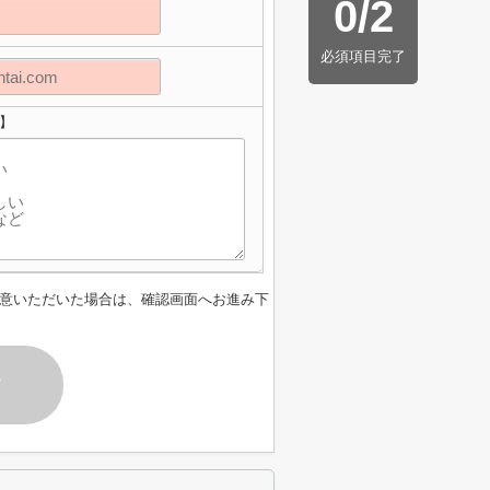
0
/
2
必須項目完了
】
意いただいた場合は、確認画面へお進み下
す