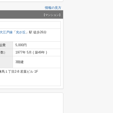
情報の見方
【マンション】
大江戸線
「
光が丘
」駅 徒歩26分
益費
5,000円
年数）
1977年 5月 ( 築49年 )
3階建
馬１丁目2-8 若葉ビル 1F