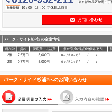
東京都練馬区練馬１丁目2
10：00～18：00 定休日:水曜日
パーク・サイド杉浦2
の空室情報
所在階
賃料
管理費・共益費
敷金/礼金/保証金/償却/敷引
2階
7.6万円
5,000円
/
/
/
/
0ヶ月
0ヶ月
-
-
-
2階
9.7万円
5,000円
/
/
/
/
0ヶ月
1ヶ月
-
-
-
パーク・サイド杉浦2
へのお問い合わせ