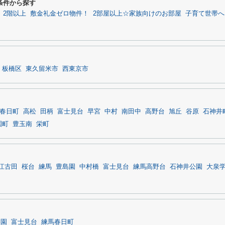
条件から探す
2階以上
敷金礼金ゼロ物件！
2部屋以上☆家族向けのお部屋
子育て世帯へ
板橋区
東久留米市
西東京市
春日町
高松
田柄
富士見台
早宮
中村
南田中
高野台
旭丘
谷原
石神井
園町
豊玉南
栄町
江古田
桜台
練馬
豊島園
中村橋
富士見台
練馬高野台
石神井公園
大泉
学園
富士見台
練馬春日町