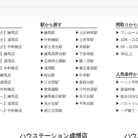
駅から探す
間取りから
紹介】練馬店
▶練馬駅
▶上石神井駅
▶ ワンルーム
紹介】成増店
▶中村橋駅
▶上井草駅
▶ 1DK・1L
紹介】中村橋店
▶富士見台駅
▶井荻駅
▶ 2K～2LD
声】練馬店
▶練馬高野台駅
▶下井草駅
▶ 3K以上
声】成増店
▶石神井公園駅
▶鷺ノ宮駅
声】中村橋店
▶成増駅
▶都立家政駅
人気条件か
】練馬店
▶桜台駅
▶中井駅
】成増店
▶江古田駅
▶新桜台駅
▶ ペット可
】中村橋店
▶豊島園駅
▶小竹向原駅
▶ 新築特集
様へ】練馬店
▶練馬春日町駅
▶氷川台駅
▶ 徒歩10分
様へ】成増店
▶光が丘駅
▶平和台駅
▶ バストイ
様へ】中村橋店
▶新江古田駅
▶ 一戸建て
ハウステーション成増店
ハウ