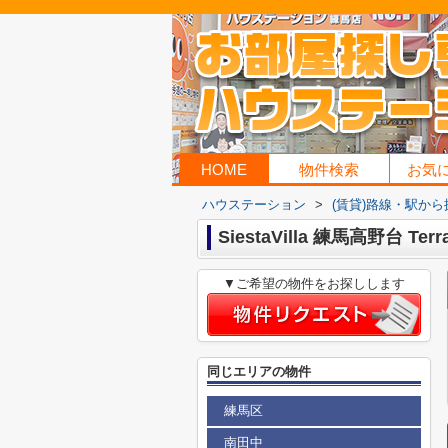
HOME
物件検索
お気
ハウステーション
>
(賃貸)路線・駅から
SiestaVilla 練馬高野台 Terr
▼ご希望の物件をお探しします
同じエリアの物件
練馬区
南田中