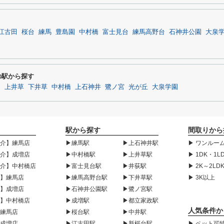
江古田
桜台
練馬
豊島園
中村橋
富士見台
練馬高野台
石神井公園
大泉
周辺の駅から探す
台
上井草
下井草
中村橋
上石神井
鷺ノ宮
光が丘
大泉学園
駅から探す
間取りから
紹介】練馬店
▶練馬駅
▶上石神井駅
▶ ワンルーム
紹介】成増店
▶中村橋駅
▶上井草駅
▶ 1DK・1L
紹介】中村橋店
▶富士見台駅
▶井荻駅
▶ 2K～2LD
声】練馬店
▶練馬高野台駅
▶下井草駅
▶ 3K以上
声】成増店
▶石神井公園駅
▶鷺ノ宮駅
声】中村橋店
▶成増駅
▶都立家政駅
人気条件か
】練馬店
▶桜台駅
▶中井駅
】成増店
▶江古田駅
▶新桜台駅
▶ ペット可