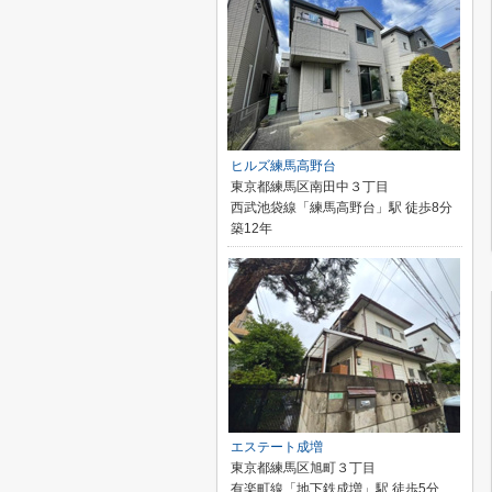
ヒルズ練馬高野台
東京都練馬区南田中３丁目
西武池袋線「練馬高野台」駅 徒歩8分
築12年
エステート成増
東京都練馬区旭町３丁目
有楽町線「地下鉄成増」駅 徒歩5分