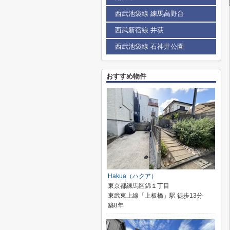
西武池袋線 練馬高野台
西武新宿線 井荻
西武池袋線 石神井公園
おすすめ物件
Hakua（ハクア）
東京都練馬区錦１丁目
東武東上線「上板橋」駅 徒歩13分
築8年