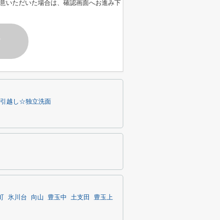
意いただいた場合は、確認画面へお進み下
す
引越し☆独立洗面
町
氷川台
向山
豊玉中
土支田
豊玉上