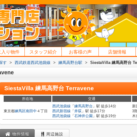
に入り物件
スタッフ紹介
お客様の声
店舗情報
探す
>
西武鉄道西武池袋線
>
練馬高野台駅
>
SiestaVilla 練馬高野台 Te
avene
SiestaVilla 練馬高野台 Terravene
所在地
交通
西武池袋線
「
練馬高野台
」駅 徒歩14分
新
東京都
練馬区
南田中
４丁目
西武新宿線
「
井荻
」駅 徒歩17分
3
西武池袋線
「
石神井公園
」駅 徒歩19分
木
物件情報
周辺施設