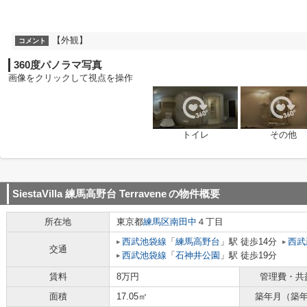
【外観】
コメント
360度パノラマ写真
画像をクリックして視点を操作
トイレ
その他
SiestaVilla 練馬高野台 Terravene
の物件概要
所在地
東京都
練馬区
南田中
４丁目
西武池袋線
「
練馬高野台
」駅 徒歩14分
西武
交通
西武池袋線
「
石神井公園
」駅 徒歩19分
賃料
8万円
管理費・共
面積
17.05㎡
築年月（築