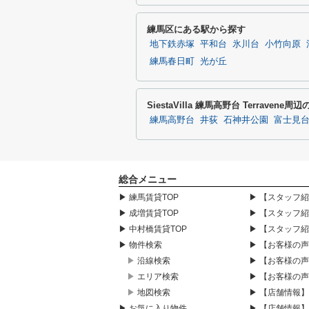
練馬区にある駅から探す
地下鉄赤塚
平和台
氷川台
小竹向原
練馬春日町
光が丘
SiestaVilla 練馬高野台 Terravene
練馬高野台
井荻
石神井公園
富士見
総合メニュー
▶ 練馬賃貸TOP
▶ 【スタッフ
▶ 成増賃貸TOP
▶ 【スタッフ
▶ 中村橋賃貸TOP
▶ 【スタッフ
▶ 物件検索
▶ 【お客様の
▶ 沿線検索
▶ 【お客様の
▶ エリア検索
▶ 【お客様の
▶ 地図検索
▶ 【店舗情報
▶ お気に入り物件
▶ 【店舗情報