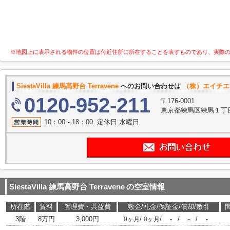
※地図上に表示される物件の位置は付近住所に所在することを表すものであり、実際
SiestaVilla 練馬高野台 Terravene
へのお問い合わせは
（株）エイチエ
0120-952-211
〒176-0001
東京都練馬区練馬１丁目2
10：00～18：00 定休日:水曜日
SiestaVilla 練馬高野台 Terravene
の空室情報
所在階
賃料
管理費・共益費
敷金/礼金/保証金/償却/敷引
3階
8万円
3,000円
/
/
/
/
0ヶ月
0ヶ月
-
-
-