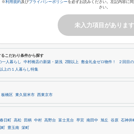
※
利用規約
及び
プライバシーポリシー
を必ずお読みください。左記内容に同
さい。
未入力項目がありま
neに関するこだわり条件から探す
の一人暮らし
中村橋店の新築・築浅
2階以上
敷金礼金ゼロ物件！
２回目の
以上の１人暮らし特集
板橋区
東久留米市
西東京市
春日町
高松
田柄
中村
高野台
富士見台
早宮
南田中
旭丘
谷原
石神井
園町
豊玉南
栄町