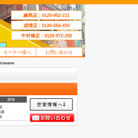
練馬店：0120-952-211
成増店：0120-556-434
中村橋店：0120-972-292
オーナー様へ
お問い合わせ
rravene
建物
空室情報へ
築
階建
造