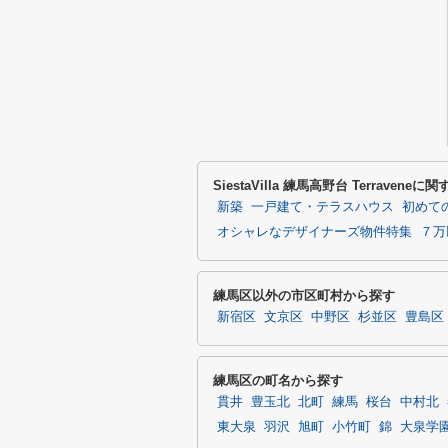
SiestaVilla 練馬高野台 Terrave
新築
一戸建て・テラスハウス
初めて
オシャレなデザイナーズ物件特集
７万
練馬区以外の市区町村から探す
新宿区
文京区
中野区
杉並区
豊島区
練馬区の町名から探す
貫井
豊玉北
北町
練馬
桜台
中村北
東大泉
羽沢
旭町
小竹町
錦
大泉学