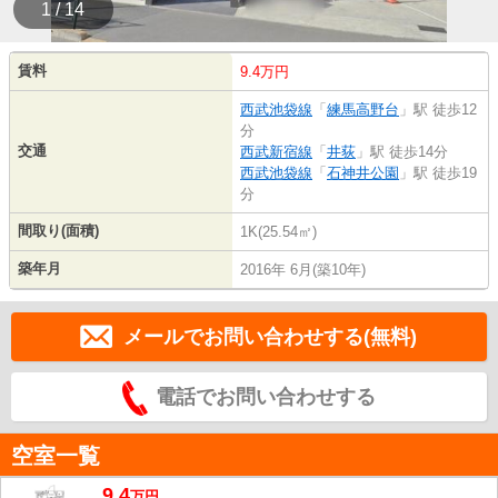
1 / 14
賃料
9.4万円
西武池袋線
「
練馬高野台
」駅 徒歩12
分
交通
西武新宿線
「
井荻
」駅 徒歩14分
西武池袋線
「
石神井公園
」駅 徒歩19
分
間取り(面積)
1K(25.54㎡)
築年月
2016年 6月(築10年)
メールでお問い合わせする(無料)
電話でお問い合わせする
空室一覧
9.4
万
円