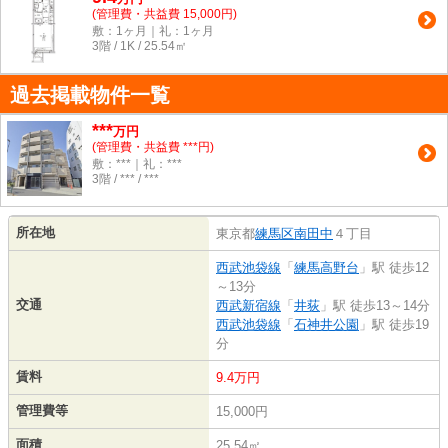
(管理費・共益費 15,000円)
敷：1ヶ月｜礼：1ヶ月
3階 / 1K / 25.54㎡
過去掲載物件一覧
***
万円
(管理費・共益費 ***円)
敷：***｜礼：***
3階 / *** / ***
所在地
東京都
練馬区
南田中
４丁目
西武池袋線
「
練馬高野台
」駅 徒歩12
～13分
交通
西武新宿線
「
井荻
」駅 徒歩13～14分
西武池袋線
「
石神井公園
」駅 徒歩19
分
賃料
9.4万円
管理費等
15,000円
面積
25.54㎡