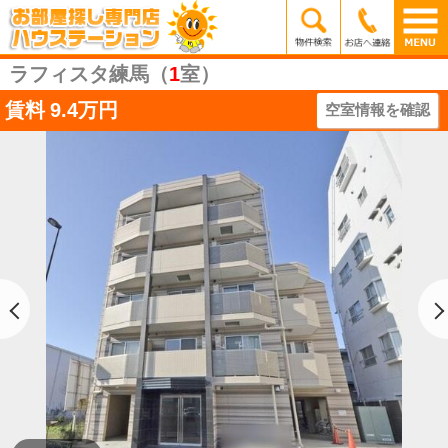
ラフィスタ練馬（
1
室）
賃料
9.4万円
空室情報を確認