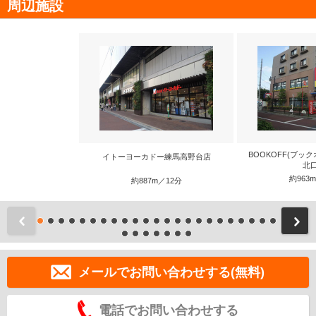
周辺施設
BOOKOFF(ブッ
イトーヨーカドー練馬高野台店
北
約963
約887m／12分
前
メールでお問い合わせする(無料)
電話でお問い合わせする