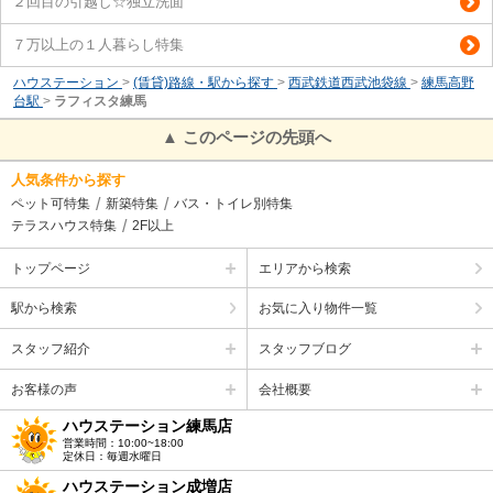
２回目の引越し☆独立洗面
７万以上の１人暮らし特集
ハウステーション
>
(賃貸)路線・駅から探す
>
西武鉄道西武池袋線
>
練馬高野
台駅
>
ラフィスタ練馬
▲ このページの先頭へ
人気条件から探す
ペット可特集
新築特集
バス・トイレ別特集
テラスハウス特集
2F以上
トップページ
エリアから検索
駅から検索
お気に入り物件一覧
スタッフ紹介
スタッフブログ
お客様の声
会社概要
ハウステーション練馬店
営業時間：10:00~18:00
定休日：毎週水曜日
ハウステーション成増店