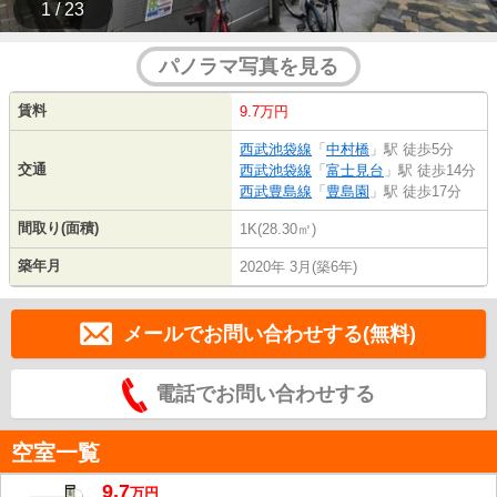
1 / 23
パノラマ写真を見る
賃料
9.7万円
西武池袋線
「
中村橋
」駅 徒歩5分
交通
西武池袋線
「
富士見台
」駅 徒歩14分
西武豊島線
「
豊島園
」駅 徒歩17分
間取り(面積)
1K(28.30㎡)
築年月
2020年 3月(築6年)
メールでお問い合わせする(無料)
電話でお問い合わせする
空室一覧
9.7
万
円