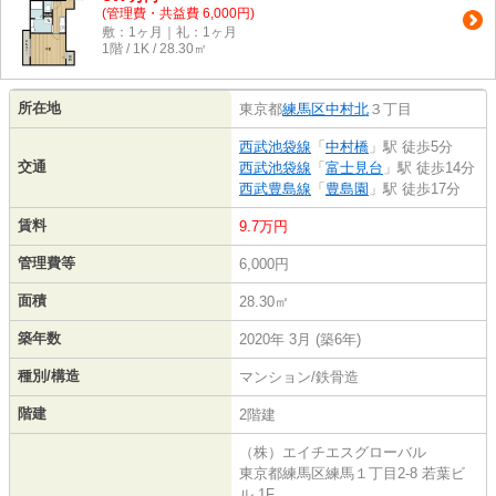
(管理費・共益費 6,000円)
敷：1ヶ月｜礼：1ヶ月
1階 / 1K / 28.30㎡
所在地
東京都
練馬区
中村北
３丁目
西武池袋線
「
中村橋
」駅 徒歩5分
交通
西武池袋線
「
富士見台
」駅 徒歩14分
西武豊島線
「
豊島園
」駅 徒歩17分
賃料
9.7万円
管理費等
6,000円
面積
28.30㎡
築年数
2020年 3月 (築6年)
種別/構造
マンション/鉄骨造
階建
2階建
（株）エイチエスグローバル
東京都練馬区練馬１丁目2-8 若葉ビ
ル 1F