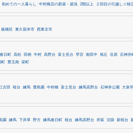
初めての一人暮らし
中村橋店の新築・築浅
2階以上
２回目の引越し☆独
板橋区
東久留米市
西東京市
春日町
高松
田柄
中村
高野台
富士見台
早宮
南田中
旭丘
谷原
石神井
園町
豊玉南
栄町
江古田
桜台
練馬
豊島園
中村橋
富士見台
練馬高野台
石神井公園
大泉
島園
練馬
下井草
野方
練馬春日町
桜台
練馬高野台
井荻
沼袋
新桜台