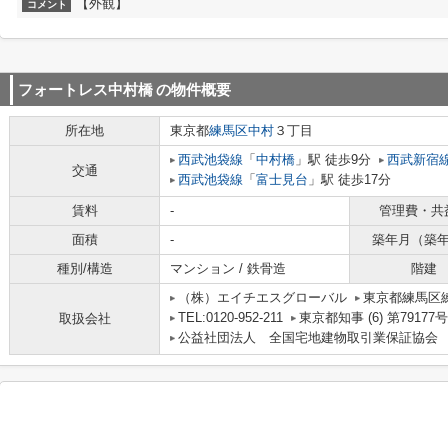
【外観】
コメント
フォートレス中村橋
の物件概要
所在地
東京都
練馬区
中村
３丁目
西武池袋線
「
中村橋
」駅 徒歩9分
西武新宿
交通
西武池袋線
「
富士見台
」駅 徒歩17分
賃料
-
管理費・共
面積
-
築年月（築
種別/構造
マンション / 鉄骨造
階建
（株）エイチエスグローバル
東京都練馬区練
TEL:0120-952-211
東京都知事 (6) 第79177号
取扱会社
公益社団法人 全国宅地建物取引業保証協会