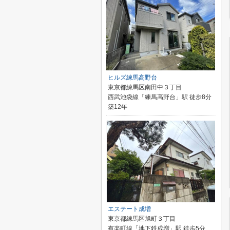
ヒルズ練馬高野台
東京都練馬区南田中３丁目
西武池袋線「練馬高野台」駅 徒歩8分
築12年
エステート成増
東京都練馬区旭町３丁目
有楽町線「地下鉄成増」駅 徒歩5分