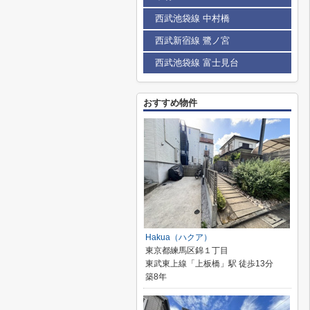
西武池袋線 中村橋
西武新宿線 鷺ノ宮
西武池袋線 富士見台
おすすめ物件
Hakua（ハクア）
東京都練馬区錦１丁目
東武東上線「上板橋」駅 徒歩13分
築8年