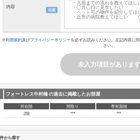
内容
任意
※
利用規約
及び
プライバシーポリシー
を必ずお読みください。左記内容に同
さい。
未入力項目がありま
フォートレス中村橋
の過去に掲載したお部屋
所在階
間取り
専有面積
2階
***
***
件から探す