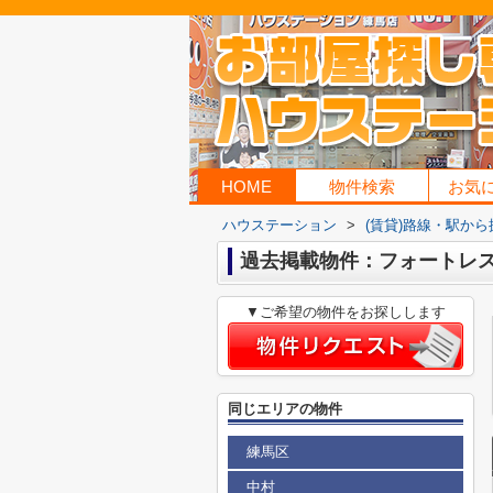
HOME
物件検索
お気
ハウステーション
>
(賃貸)路線・駅から
過去掲載物件：フォートレ
▼ご希望の物件をお探しします
同じエリアの物件
練馬区
中村