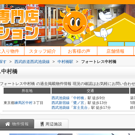
に入り物件
スタッフ紹介
お客様の声
店舗情報
探す
>
西武鉄道西武池袋線
>
中村橋駅
>
フォートレス中村橋
ス中村橋
フォートレス中村橋
の過去掲載物件情報
現況の確認はお気軽にお問い合わ
所在地
交通
西武池袋線
「
中村橋
」駅 徒歩9分
築
東京都
練馬区
中村
３丁目
西武新宿線
「
鷺ノ宮
」駅 徒歩13分
5
西武池袋線
「
富士見台
」駅 徒歩17分
鉄
物件情報
周辺施設