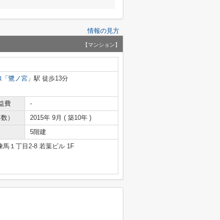
情報の見方
【マンション】
線
「
鷺ノ宮
」駅 徒歩13分
益費
-
年数）
2015年 9月 ( 築10年 )
5階建
馬１丁目2-8 若葉ビル 1F