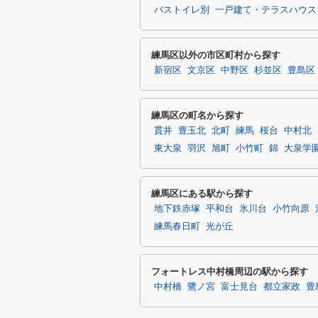
バストイレ別
一戸建て・テラスハウス
練馬区以外の市区町村から探す
新宿区
文京区
中野区
杉並区
豊島区
練馬区の町名から探す
貫井
豊玉北
北町
練馬
桜台
中村北
東大泉
羽沢
旭町
小竹町
錦
大泉学
練馬区にある駅から探す
地下鉄赤塚
平和台
氷川台
小竹向原
練馬春日町
光が丘
フォートレス中村橋周辺の駅から探す
中村橋
鷺ノ宮
富士見台
都立家政
豊