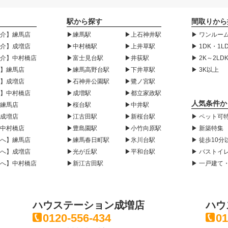
駅から探す
間取りから
紹介】練馬店
▶練馬駅
▶上石神井駅
▶ ワンルーム
紹介】成増店
▶中村橋駅
▶上井草駅
▶ 1DK・1L
紹介】中村橋店
▶富士見台駅
▶井荻駅
▶ 2K～2LD
声】練馬店
▶練馬高野台駅
▶下井草駅
▶ 3K以上
声】成増店
▶石神井公園駅
▶鷺ノ宮駅
声】中村橋店
▶成増駅
▶都立家政駅
人気条件か
】練馬店
▶桜台駅
▶中井駅
】成増店
▶江古田駅
▶新桜台駅
▶ ペット可
】中村橋店
▶豊島園駅
▶小竹向原駅
▶ 新築特集
様へ】練馬店
▶練馬春日町駅
▶氷川台駅
▶ 徒歩10分
様へ】成増店
▶光が丘駅
▶平和台駅
▶ バストイ
様へ】中村橋店
▶新江古田駅
▶ 一戸建て
ハウステーション成増店
ハウ
0120-556-434
01