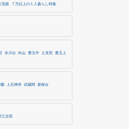
立洗面
７万以上の１人暮らし特集
町
氷川台
向山
豊玉中
土支田
豊玉上
学園
上石神井
武蔵関
新桜台
新江古田