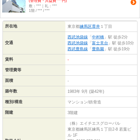
(管理費・共益費 ***円)
敷：***｜礼：***
1階 / *** / ***
所在地
東京都
練馬区
貫井
１丁目
西武池袋線
「
中村橋
」駅 徒歩2分
交通
西武池袋線
「
富士見台
」駅 徒歩10分
西武豊島線
「
豊島園
」駅 徒歩19分
賃料
-
管理費等
-
面積
-
築年数
1983年 9月 (築42年)
種別/構造
マンション/鉄骨造
階建
3階建
（株）エイチエスグローバル
東京都練馬区練馬１丁目2-8 若葉ビ
ル 1F