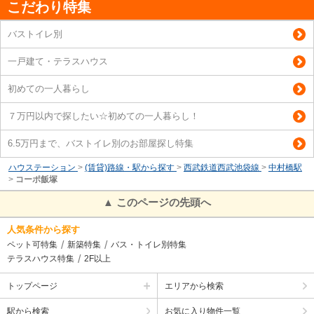
こだわり特集
バストイレ別
一戸建て・テラスハウス
初めての一人暮らし
７万円以内で探したい☆初めての一人暮らし！
6.5万円まで、バストイレ別のお部屋探し特集
ハウステーション
>
(賃貸)路線・駅から探す
>
西武鉄道西武池袋線
>
中村橋駅
>
コーポ飯塚
▲ このページの先頭へ
人気条件から探す
ペット可特集
新築特集
バス・トイレ別特集
テラスハウス特集
2F以上
トップページ
エリアから検索
駅から検索
お気に入り物件一覧