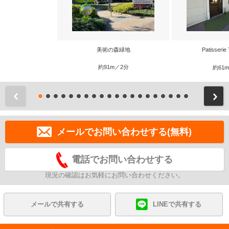
美術の森緑地
Patisserie 
約91m／2分
約61
前
メールでお問い合わせする(無料)
電話でお問い合わせする
現況の確認はお気軽にお問い合わせください。
メールで共有する
LINEで共有する