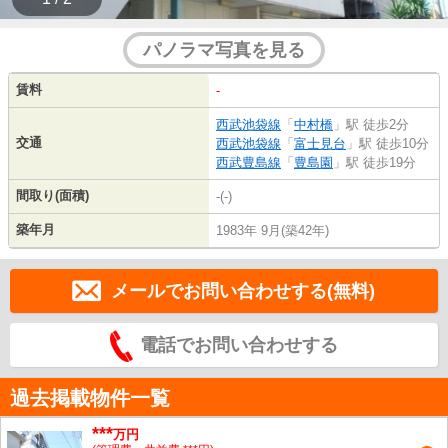
パノラマ写真を見る
賃料
-
西武池袋線
「
中村橋
」駅 徒歩2分
交通
西武池袋線
「
富士見台
」駅 徒歩10分
西武豊島線
「
豊島園
」駅 徒歩19分
間取り(面積)
-(-)
築年月
1983年 9月(築42年)
メールでお問い合わせする(無料)
電話でお問い合わせする
過去掲載物件一覧
***
万円