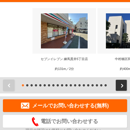
セブンイレブン 練馬貫井5丁目店
中村橋区
約131m／2分
約400
前
メールでお問い合わせする(無料)
電話でお問い合わせする