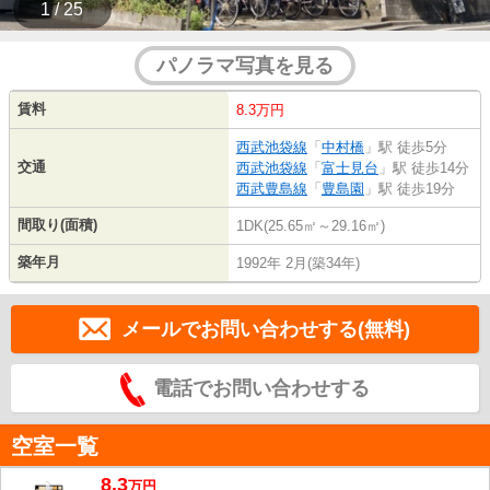
1 / 25
パノラマ写真を見る
賃料
8.3万円
西武池袋線
「
中村橋
」駅 徒歩5分
交通
西武池袋線
「
富士見台
」駅 徒歩14分
西武豊島線
「
豊島園
」駅 徒歩19分
間取り(面積)
1DK(25.65㎡～29.16㎡)
築年月
1992年 2月(築34年)
メールでお問い合わせする(無料)
電話でお問い合わせする
空室一覧
8.3
万
円