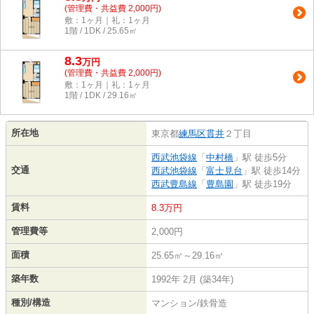
(管理費・共益費 2,000円)
敷：1ヶ月｜礼：1ヶ月
1階 / 1DK / 25.65㎡
8.3
万
円
(管理費・共益費 2,000円)
敷：1ヶ月｜礼：1ヶ月
1階 / 1DK / 29.16㎡
所在地
東京都
練馬区
貫井
２丁目
西武池袋線
「
中村橋
」駅 徒歩5分
交通
西武池袋線
「
富士見台
」駅 徒歩14分
西武豊島線
「
豊島園
」駅 徒歩19分
賃料
8.3万円
管理費等
2,000円
面積
25.65㎡～29.16㎡
築年数
1992年 2月 (築34年)
種別/構造
マンション/鉄骨造