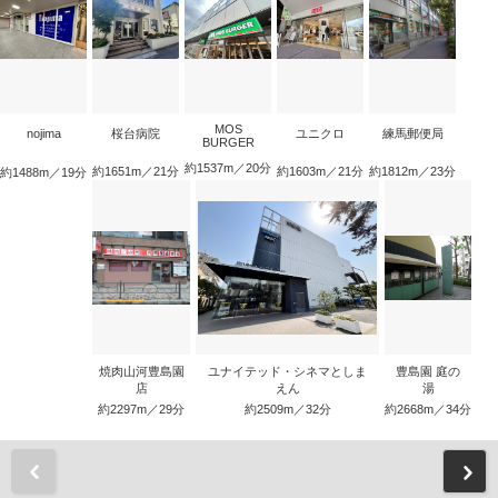
MOS
nojima
桜台病院
ユニクロ
練馬郵便局
BURGER
約1537m／20分
約1651m／21分
約1603m／21分
約1812m／23分
約1488m／19分
焼肉山河豊島園
ユナイテッド・シネマとしま
豊島園 庭の
店
えん
湯
約2297m／29分
約2509m／32分
約2668m／34分
前