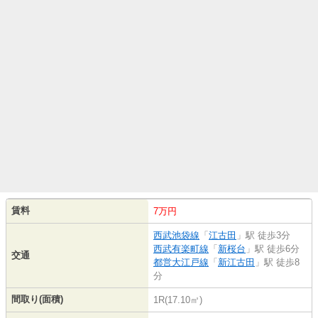
賃料
7万円
西武池袋線
「
江古田
」駅 徒歩3分
西武有楽町線
「
新桜台
」駅 徒歩6分
交通
都営大江戸線
「
新江古田
」駅 徒歩8
分
間取り(面積)
1R(17.10㎡)