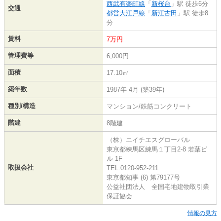
西武有楽町線
「
新桜台
」駅 徒歩6分
交通
都営大江戸線
「
新江古田
」駅 徒歩8
分
賃料
7万円
管理費等
6,000円
面積
17.10㎡
築年数
1987年 4月 (築39年)
種別/構造
マンション/鉄筋コンクリート
階建
8階建
（株）エイチエスグローバル
東京都練馬区練馬１丁目2-8 若葉ビ
ル 1F
取扱会社
TEL:0120-952-211
東京都知事 (6) 第79177号
公益社団法人 全国宅地建物取引業
保証協会
情報の見方