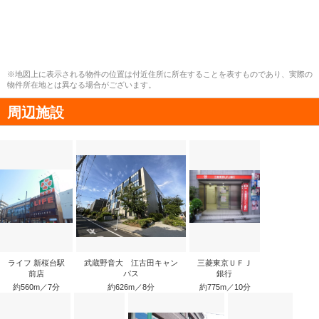
※地図上に表示される物件の位置は付近住所に所在することを表すものであり、実際の
物件所在地とは異なる場合がございます。
周辺施設
ライフ 新桜台駅
武蔵野音大 江古田キャン
三菱東京ＵＦＪ
前店
パス
銀行
約560m／7分
約626m／8分
約775m／10分