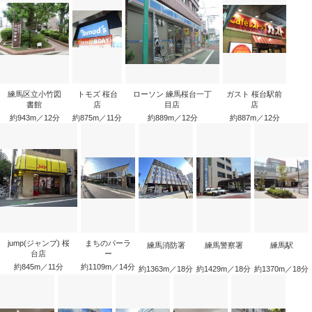
練馬区立小竹図
トモズ 桜台
ローソン 練馬桜台一丁
ガスト 桜台駅前
書館
店
目店
店
約943m／12分
約875m／11分
約889m／12分
約887m／12分
jump(ジャンプ) 桜
まちのパーラ
練馬消防署
練馬警察署
練馬駅
台店
ー
約845m／11分
約1109m／14分
約1363m／18分
約1429m／18分
約1370m／18分