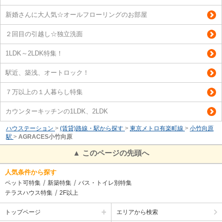
新婚さんに大人気☆オールフローリングのお部屋
２回目の引越し☆独立洗面
1LDK～2LDK特集！
駅近、築浅、オートロック！
７万以上の１人暮らし特集
カウンターキッチンの1LDK、2LDK
ハウステーション
>
(賃貸)路線・駅から探す
>
東京メトロ有楽町線
>
小竹向原
駅
>
AGRACES小竹向原
▲ このページの先頭へ
人気条件から探す
ペット可特集
新築特集
バス・トイレ別特集
テラスハウス特集
2F以上
トップページ
エリアから検索