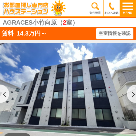
AGRACES小竹向原（
2
室）
賃料
14.3
万円～
空室情報を確認