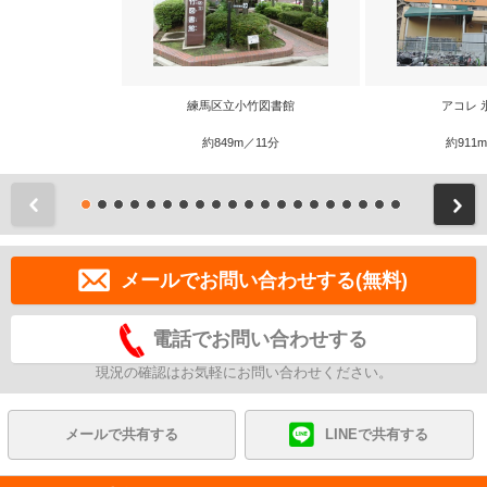
練馬区立小竹図書館
アコレ 
約849m／11分
約911
前
メールでお問い合わせする(無料)
電話でお問い合わせする
現況の確認はお気軽にお問い合わせください。
メールで共有する
LINEで共有する