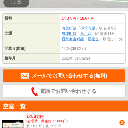
1 / 25
賃料
14.3万円～16.6万円
有楽町線
「
小竹向原
」駅 徒歩9分
交通
有楽町線
「
氷川台
」駅 徒歩11分
西武有楽町線
「
新桜台
」駅 徒歩11分
間取り(面積)
1LDK(36.02㎡)
築年月
2026年 3月(新築)
メールでお問い合わせする(無料)
電話でお問い合わせする
空室一覧
14.3
万
円
(管理費・共益費 12,000円)
敷：0ヶ月｜礼：0ヶ月