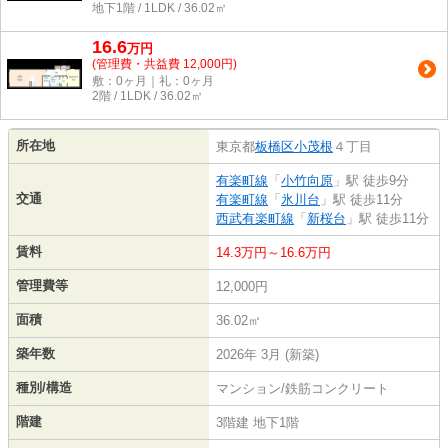
地下1階 / 1LDK / 36.02㎡
16.6
万
円
(管理費・共益費 12,000円)
敷：0ヶ月｜礼：0ヶ月
2階 / 1LDK / 36.02㎡
所在地
東京都
板橋区
小茂根
４丁目
有楽町線
「
小竹向原
」駅 徒歩9分
交通
有楽町線
「
氷川台
」駅 徒歩11分
西武有楽町線
「
新桜台
」駅 徒歩11分
賃料
14.3万円～16.6万円
管理費等
12,000円
面積
36.02㎡
築年数
2026年 3月 (新築)
種別/構造
マンション/鉄筋コンクリート
階建
3階建 地下1階