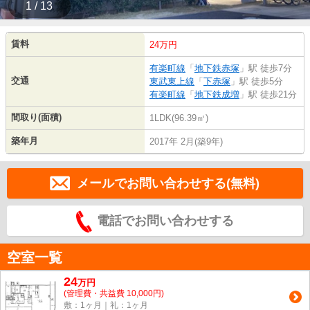
1 / 13
賃料
24万円
有楽町線
「
地下鉄赤塚
」駅 徒歩7分
交通
東武東上線
「
下赤塚
」駅 徒歩5分
有楽町線
「
地下鉄成増
」駅 徒歩21分
間取り(面積)
1LDK(96.39㎡)
築年月
2017年 2月(築9年)
メールでお問い合わせする(無料)
電話でお問い合わせする
空室一覧
24
万
円
(管理費・共益費 10,000円)
敷：1ヶ月｜礼：1ヶ月