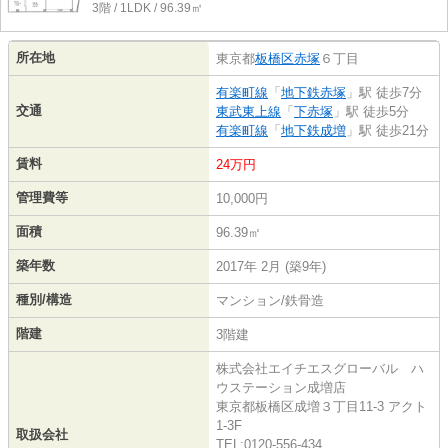
3階 / 1LDK / 96.39㎡
所在地
東京都
板橋区
赤塚
６丁目
有楽町線
「
地下鉄赤塚
」駅 徒歩7分
交通
東武東上線
「
下赤塚
」駅 徒歩5分
有楽町線
「
地下鉄成増
」駅 徒歩21分
賃料
24万円
管理費等
10,000円
面積
96.39㎡
築年数
2017年 2月 (築9年)
種別/構造
マンション/鉄骨造
階建
3階建
株式会社エイチエスグローバル ハ
ウステーション成増店
東京都板橋区成増３丁目11-3 アクト
1-3F
取扱会社
TEL:0120-556-434