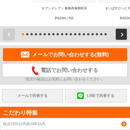
セブンイレブン 板橋赤塚新町店
まいばすけっと 
約624m／8分
約522
前
メールでお問い合わせする(無料)
電話でお問い合わせする
現況の確認はお気軽にお問い合わせください。
メールで共有する
LINEで共有する
こだわり特集
徒歩10分以内築10年以内