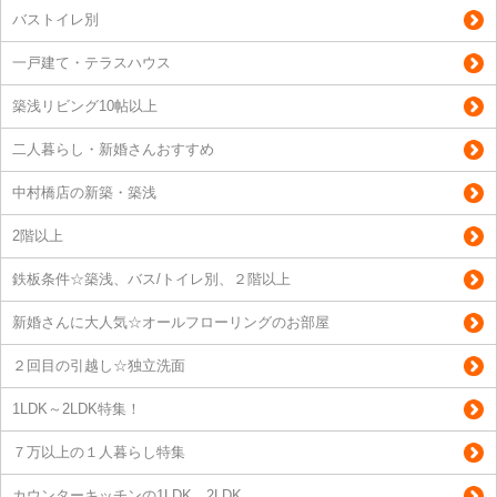
バストイレ別
一戸建て・テラスハウス
築浅リビング10帖以上
二人暮らし・新婚さんおすすめ
中村橋店の新築・築浅
2階以上
鉄板条件☆築浅、バス/トイレ別、２階以上
新婚さんに大人気☆オールフローリングのお部屋
２回目の引越し☆独立洗面
1LDK～2LDK特集！
７万以上の１人暮らし特集
カウンターキッチンの1LDK、2LDK