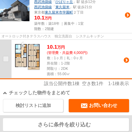
西武池袋線
「
ひばりヶ丘
」駅 徒歩12分
西武池袋線
「
東久留米
」駅 徒歩21分
東京都
東久留米市
学園町
２丁目
10.1
万円
築年数：築18年 ｜募集中：
1室
階数：2階建
オートロック付きテラスハウス 独立洗面台 システムキッチン
10.1
万
円
(管理費・共益費 4,000円)
敷：1ヶ月｜礼：0ヶ月
所在階：1-2階
間取り：2DK
面積：55.00㎡
該当公開件数
1
棟 空き数
1
件
1-1
棟表示
チェックした物件をまとめて
検討リストに追加
お問い合わせ
さらに条件を絞り込む