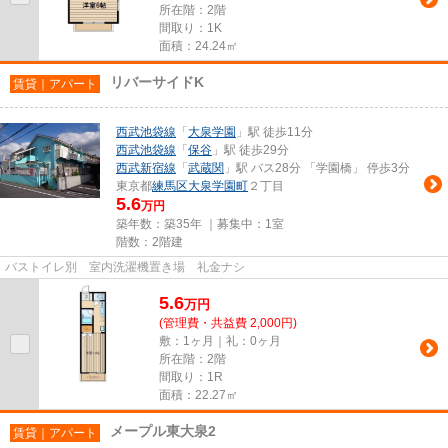
所在階：2階
間取り：1K
面積：24.24㎡
リバーサイドK
賃貸｜アパート
西武池袋線
「
大泉学園
」駅 徒歩11分
西武池袋線
「
保谷
」駅 徒歩29分
西武新宿線
「
武蔵関
」駅 バス28分 「学園橋」 停歩3分
東京都
練馬区
大泉学園町
２丁目
5.6
万円
築年数：築35年 ｜募集中：
1室
階数：2階建
バストイレ別 室内洗濯機置き場 礼金ナシ
5.6
万
円
(管理費・共益費 2,000円)
敷：1ヶ月｜礼：0ヶ月
所在階：2階
間取り：1R
面積：22.27㎡
メープル東大泉2
賃貸｜アパート