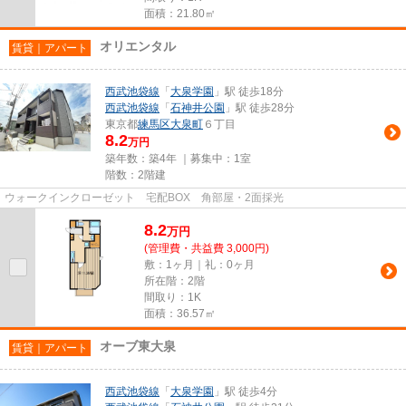
面積：21.80㎡
オリエンタル
賃貸｜アパート
西武池袋線
「
大泉学園
」駅 徒歩18分
西武池袋線
「
石神井公園
」駅 徒歩28分
東京都
練馬区
大泉町
６丁目
8.2
万円
築年数：築4年 ｜募集中：
1室
階数：2階建
ウォークインクローゼット 宅配BOX 角部屋・2面採光
8.2
万
円
(管理費・共益費 3,000円)
敷：1ヶ月｜礼：0ヶ月
所在階：2階
間取り：1K
面積：36.57㎡
オーブ東大泉
賃貸｜アパート
西武池袋線
「
大泉学園
」駅 徒歩4分