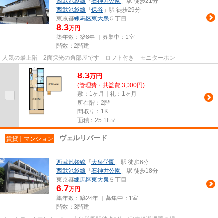
西武池袋線
「
石神井公園
」駅 徒歩21分
西武池袋線
「
保谷
」駅 徒歩29分
東京都
練馬区
東大泉
５丁目
8.3
万円
築年数：築8年 ｜募集中：
1室
階数：2階建
人気の最上階 2面採光の角部屋です ロフト付き モニターホン
8.3
万
円
(管理費・共益費 3,000円)
敷：1ヶ月｜礼：1ヶ月
所在階：2階
間取り：1K
面積：25.18㎡
ヴェルリバード
賃貸｜マンション
西武池袋線
「
大泉学園
」駅 徒歩6分
西武池袋線
「
石神井公園
」駅 徒歩18分
東京都
練馬区
東大泉
５丁目
6.7
万円
築年数：築24年 ｜募集中：
1室
階数：3階建