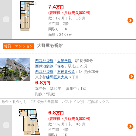
7.4
万
円
(管理費・共益費 3,000円)
敷：1ヶ月｜礼：1ヶ月
所在階：2階
間取り：1K
面積：24.07㎡
大野屋壱番館
賃貸｜マンション
西武池袋線
「
大泉学園
」駅 徒歩5分
西武池袋線
「
保谷
」駅 徒歩21分
西武池袋線
「
石神井公園
」駅 徒歩28分
東京都
練馬区
東大泉
６丁目
6.8
万円
築年数：築26年 ｜募集中：
1室
階数：5階建
敷金・礼金なし 2面採光の角部屋 バストイレ別 宅配ボックス
6.8
万
円
(管理費・共益費 5,000円)
敷：0ヶ月｜礼：0ヶ月
所在階：4階
間取り：1R