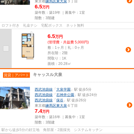
東京都
練馬区
東大泉
３丁目
6.5
万円
築年数：築19年 ｜募集中：
1室
階数：3階建
ロフト付き 礼金ナシ 宅配ボックス ネット無料
6.5
万
円
(管理費・共益費 5,000円)
敷：1ヶ月｜礼：0ヶ月
所在階：2階
間取り：1K
面積：20.28㎡
キャッスル大泉
賃貸｜アパート
西武池袋線
「
大泉学園
」駅 徒歩5分
西武池袋線
「
石神井公園
」駅 徒歩24分
西武池袋線
「
保谷
」駅 徒歩26分
東京都
練馬区
東大泉
６丁目
7.4
万円
築年数：築16年 ｜募集中：
1室
階数：3階建
駅から徒歩5分の好立地 角部屋・2面採光 システムキッチン