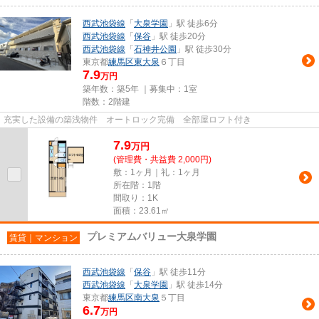
西武池袋線
「
大泉学園
」駅 徒歩6分
西武池袋線
「
保谷
」駅 徒歩20分
西武池袋線
「
石神井公園
」駅 徒歩30分
東京都
練馬区
東大泉
６丁目
7.9
万円
築年数：築5年 ｜募集中：
1室
階数：2階建
充実した設備の築浅物件 オートロック完備 全部屋ロフト付き
7.9
万
円
(管理費・共益費 2,000円)
敷：1ヶ月｜礼：1ヶ月
所在階：1階
間取り：1K
面積：23.61㎡
プレミアムバリュー大泉学園
賃貸｜マンション
西武池袋線
「
保谷
」駅 徒歩11分
西武池袋線
「
大泉学園
」駅 徒歩14分
東京都
練馬区
南大泉
５丁目
6.7
万円