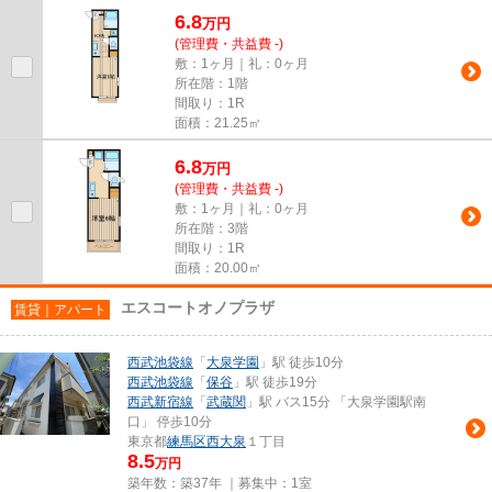
6.8
万
円
(管理費・共益費 -)
敷：1ヶ月｜礼：0ヶ月
所在階：1階
間取り：1R
面積：21.25㎡
6.8
万
円
(管理費・共益費 -)
敷：1ヶ月｜礼：0ヶ月
所在階：3階
間取り：1R
面積：20.00㎡
エスコートオノプラザ
賃貸｜アパート
西武池袋線
「
大泉学園
」駅 徒歩10分
西武池袋線
「
保谷
」駅 徒歩19分
西武新宿線
「
武蔵関
」駅 バス15分 「大泉学園駅南
口」 停歩10分
東京都
練馬区
西大泉
１丁目
8.5
万円
築年数：築37年 ｜募集中：
1室