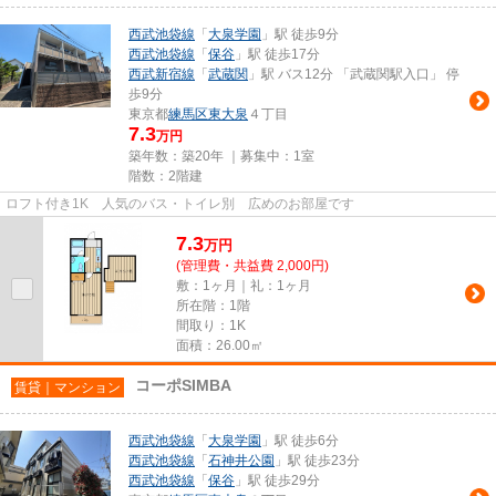
西武池袋線
「
大泉学園
」駅 徒歩9分
西武池袋線
「
保谷
」駅 徒歩17分
西武新宿線
「
武蔵関
」駅 バス12分 「武蔵関駅入口」 停
歩9分
東京都
練馬区
東大泉
４丁目
7.3
万円
築年数：築20年 ｜募集中：
1室
階数：2階建
ロフト付き1K 人気のバス・トイレ別 広めのお部屋です
7.3
万
円
(管理費・共益費 2,000円)
敷：1ヶ月｜礼：1ヶ月
所在階：1階
間取り：1K
面積：26.00㎡
コーポSIMBA
賃貸｜マンション
西武池袋線
「
大泉学園
」駅 徒歩6分
西武池袋線
「
石神井公園
」駅 徒歩23分
西武池袋線
「
保谷
」駅 徒歩29分