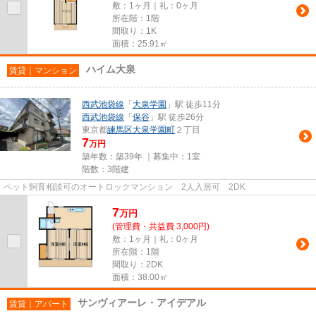
敷：1ヶ月｜礼：0ヶ月
所在階：1階
間取り：1K
面積：25.91㎡
ハイム大泉
賃貸｜マンション
西武池袋線
「
大泉学園
」駅 徒歩11分
西武池袋線
「
保谷
」駅 徒歩26分
東京都
練馬区
大泉学園町
２丁目
7
万円
築年数：築39年 ｜募集中：
1室
階数：3階建
ペット飼育相談可のオートロックマンション 2人入居可 2DK
7
万
円
(管理費・共益費 3,000円)
敷：1ヶ月｜礼：0ヶ月
所在階：1階
間取り：2DK
面積：38.00㎡
サンヴィアーレ・アイデアル
賃貸｜アパート