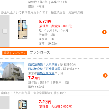
築年数：築8年 ｜募集中：
1室
階数：4階建
敷金礼金ナシで初期費用おトクです 独立洗面台 浴室乾燥機
6.7
万
円
(管理費・共益費 3,000円)
敷：0ヶ月｜礼：0ヶ月
所在階：1階
間取り：1K
面積：19.52㎡
ブランローズ
賃貸｜マンション
西武池袋線
「
大泉学園
」駅 徒歩10分
西武池袋線
「
石神井公園
」駅 徒歩17分
東京都
練馬区
東大泉
２丁目
7.2
万円
築年数：築21年 ｜募集中：
1室
階数：5階建
南向き・人気の角部屋 大泉学園駅から徒歩10分
7.2
万
円
(管理費・共益費 5,000円)