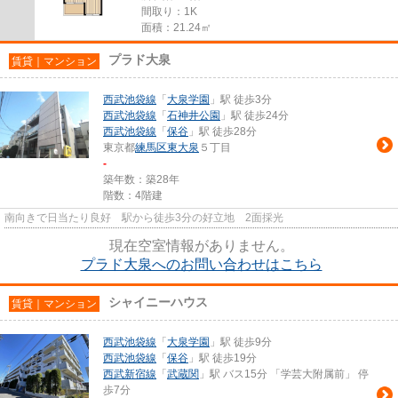
間取り：1K
面積：21.24㎡
プラド大泉
賃貸｜マンション
西武池袋線
「
大泉学園
」駅 徒歩3分
西武池袋線
「
石神井公園
」駅 徒歩24分
西武池袋線
「
保谷
」駅 徒歩28分
東京都
練馬区
東大泉
５丁目
-
築年数：築28年
階数：4階建
南向きで日当たり良好 駅から徒歩3分の好立地 2面採光
現在空室情報がありません。
プラド大泉へのお問い合わせはこちら
シャイニーハウス
賃貸｜マンション
西武池袋線
「
大泉学園
」駅 徒歩9分
西武池袋線
「
保谷
」駅 徒歩19分
西武新宿線
「
武蔵関
」駅 バス15分 「学芸大附属前」 停
歩7分