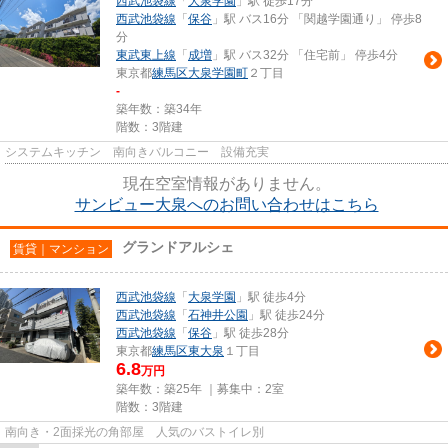
西武池袋線
「
大泉学園
」駅 徒歩17分
西武池袋線
「
保谷
」駅 バス16分 「関越学園通り」 停歩8
分
東武東上線
「
成増
」駅 バス32分 「住宅前」 停歩4分
東京都
練馬区
大泉学園町
２丁目
-
築年数：築34年
階数：3階建
システムキッチン 南向きバルコニー 設備充実
現在空室情報がありません。
サンビュー大泉へのお問い合わせはこちら
グランドアルシェ
賃貸｜マンション
西武池袋線
「
大泉学園
」駅 徒歩4分
西武池袋線
「
石神井公園
」駅 徒歩24分
西武池袋線
「
保谷
」駅 徒歩28分
東京都
練馬区
東大泉
１丁目
6.8
万円
築年数：築25年 ｜募集中：
2室
階数：3階建
南向き・2面採光の角部屋 人気のバストイレ別