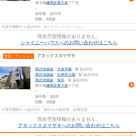
東京都
練馬区
東大泉
７丁目
-
築年数：築32年
階数：4階建
大泉学園駅から徒歩9分 オートロックマンション
現在空室情報がありません。
シャイニーハウスへのお問い合わせはこちら
アネックスヌマザキ
賃貸｜マンション
西武池袋線
「
大泉学園
」駅 徒歩5分
西武池袋線
「
石神井公園
」駅 徒歩24分
西武池袋線
「
保谷
」駅 徒歩26分
東京都
練馬区
東大泉
５丁目
-
築年数：築8年
階数：3階建
大泉学園駅から徒歩5分 南向きの角部屋 設備充実
現在空室情報がありません。
アネックスヌマザキへのお問い合わせはこちら