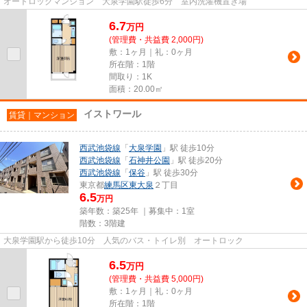
オートロックマンション 大泉学園駅徒歩6分 室内洗濯機置き場
6.7
万
円
(管理費・共益費 2,000円)
敷：1ヶ月｜礼：0ヶ月
所在階：1階
間取り：1K
面積：20.00㎡
イストワール
賃貸｜マンション
西武池袋線
「
大泉学園
」駅 徒歩10分
西武池袋線
「
石神井公園
」駅 徒歩20分
西武池袋線
「
保谷
」駅 徒歩30分
東京都
練馬区
東大泉
２丁目
6.5
万円
築年数：築25年 ｜募集中：
1室
階数：3階建
大泉学園駅から徒歩10分 人気のバス・トイレ別 オートロック
6.5
万
円
(管理費・共益費 5,000円)
敷：1ヶ月｜礼：0ヶ月
所在階：1階