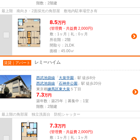
階数：2階建
最上階 南向き・2面採光の角部屋 敷地内駐車場空き有
8.5
万
円
(管理費・共益費 2,000円)
敷：1ヶ月｜礼：0ヶ月
所在階：2階
間取り：2LDK
面積：45.00㎡
レミーハイム
賃貸｜アパート
西武池袋線
「
大泉学園
」駅 徒歩8分
西武池袋線
「
石神井公園
」駅 徒歩20分
東京都
練馬区
東大泉
５丁目
7.3
万円
築年数：築25年 ｜募集中：
1室
階数：2階建
最上階の角部屋 独立洗面台 防犯シャッター
7.3
万
円
(管理費・共益費 2,000円)
敷：1ヶ月｜礼：1ヶ月