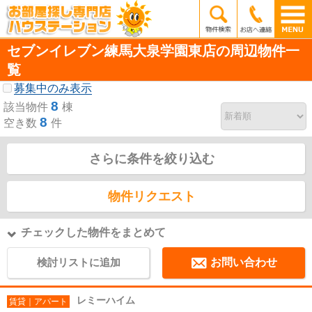
セブンイレブン練馬大泉学園東店の周辺物件一
覧
募集中のみ表示
8
該当物件
棟
8
空き数
件
さらに条件を絞り込む
物件リクエスト
チェックした物件をまとめて
検討リストに追加
お問い合わせ
レミーハイム
賃貸｜アパート