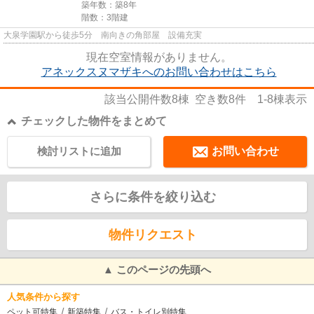
築年数：築8年
階数：3階建
大泉学園駅から徒歩5分 南向きの角部屋 設備充実
現在空室情報がありません。
アネックスヌマザキへのお問い合わせはこちら
該当公開件数
8
棟 空き数
8
件
1-8
棟表示
チェックした物件をまとめて
検討リストに追加
お問い合わせ
さらに条件を絞り込む
物件リクエスト
▲ このページの先頭へ
人気条件から探す
ペット可特集
新築特集
バス・トイレ別特集