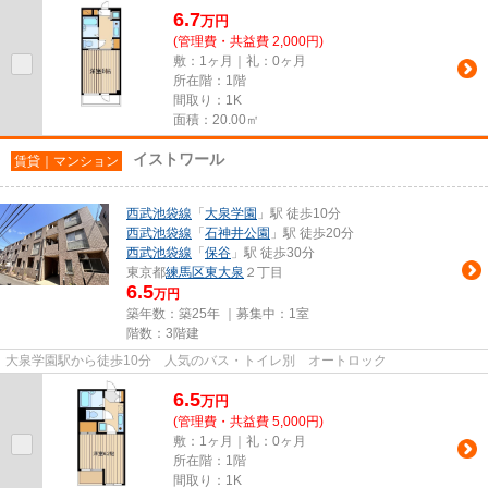
6.7
万
円
(管理費・共益費 2,000円)
敷：1ヶ月｜礼：0ヶ月
所在階：1階
間取り：1K
面積：20.00㎡
イストワール
賃貸｜マンション
西武池袋線
「
大泉学園
」駅 徒歩10分
西武池袋線
「
石神井公園
」駅 徒歩20分
西武池袋線
「
保谷
」駅 徒歩30分
東京都
練馬区
東大泉
２丁目
6.5
万円
築年数：築25年 ｜募集中：
1室
階数：3階建
大泉学園駅から徒歩10分 人気のバス・トイレ別 オートロック
6.5
万
円
(管理費・共益費 5,000円)
敷：1ヶ月｜礼：0ヶ月
所在階：1階
間取り：1K