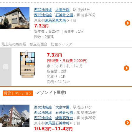
西武池袋線
「
大泉学園
」駅 徒歩8分
西武池袋線
「
石神井公園
」駅 徒歩20分
東京都
練馬区
東大泉
５丁目
7.3
万円
築年数：築25年 ｜募集中：
1室
階数：2階建
最上階の角部屋 独立洗面台 防犯シャッター
7.3
万
円
(管理費・共益費 2,000円)
敷：1ヶ月｜礼：1ヶ月
所在階：2階
間取り：1K
面積：24.24㎡
メゾンド下屋敷I
賃貸｜マンション
西武池袋線
「
大泉学園
」駅 徒歩14分
西武池袋線
「
石神井公園
」駅 徒歩15分
西武池袋線
「
練馬高野台
」駅 徒歩29分
東京都
練馬区
石神井町
８丁目
10.8
11.4
万円～
万円