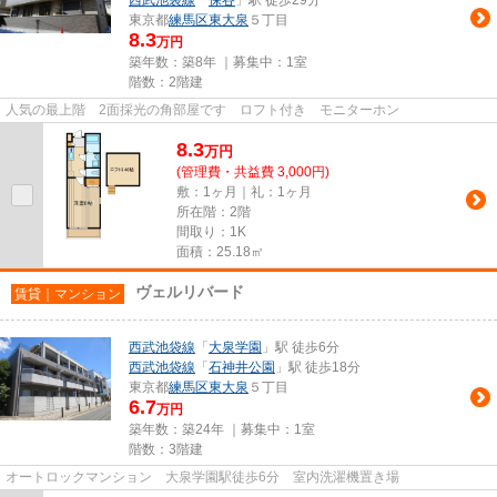
西武池袋線
「
保谷
」駅 徒歩29分
東京都
練馬区
東大泉
５丁目
8.3
万円
築年数：築8年 ｜募集中：
1室
階数：2階建
人気の最上階 2面採光の角部屋です ロフト付き モニターホン
8.3
万
円
(管理費・共益費 3,000円)
敷：1ヶ月｜礼：1ヶ月
所在階：2階
間取り：1K
面積：25.18㎡
ヴェルリバード
賃貸｜マンション
西武池袋線
「
大泉学園
」駅 徒歩6分
西武池袋線
「
石神井公園
」駅 徒歩18分
東京都
練馬区
東大泉
５丁目
6.7
万円
築年数：築24年 ｜募集中：
1室
階数：3階建
オートロックマンション 大泉学園駅徒歩6分 室内洗濯機置き場