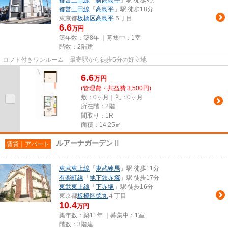
都営三田線
「
新高島平
」駅 徒歩9分
都営三田線
「
高島平
」駅 徒歩18分
東京都
板橋区
高島平
５丁目
6.6
万円
築年数：築8年 ｜募集中：
1室
階数：2階建
ロフト付きワンルーム 最寄駅から徒歩5分の好立地
6.6
万
円
(管理費・共益費 3,500円)
敷：0ヶ月｜礼：0ヶ月
所在階：2階
間取り：1R
面積：14.25㎡
ルアーナガーデンⅡ
賃貸｜アパート
東武東上線
「
東武練馬
」駅 徒歩11分
有楽町線
「
地下鉄赤塚
」駅 徒歩17分
東武東上線
「
下赤塚
」駅 徒歩16分
東京都
板橋区
徳丸
４丁目
10.4
万円
築年数：築11年 ｜募集中：
1室
階数：3階建