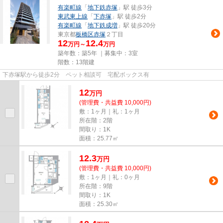
有楽町線
「
地下鉄赤塚
」駅 徒歩3分
東武東上線
「
下赤塚
」駅 徒歩2分
有楽町線
「
地下鉄成増
」駅 徒歩20分
東京都
板橋区
赤塚
２丁目
12
12.4
万円～
万円
築年数：築5年 ｜募集中：
3室
階数：13階建
下赤塚駅から徒歩2分 ペット相談可 宅配ボックス有
12
万
円
(管理費・共益費 10,000円)
敷：1ヶ月｜礼：1ヶ月
所在階：2階
間取り：1K
面積：25.77㎡
12.3
万
円
(管理費・共益費 10,000円)
敷：1ヶ月｜礼：0ヶ月
所在階：9階
間取り：1K
面積：25.30㎡