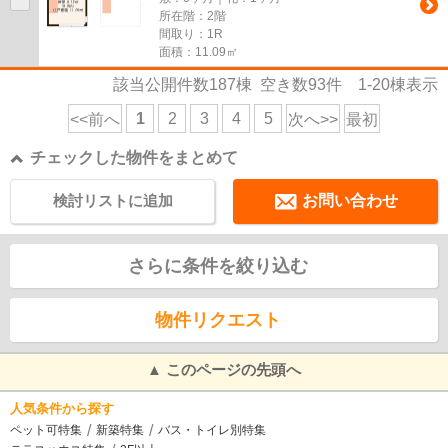
所在階：2階
間取り：1R
面積：11.09㎡
該当公開件数
187
棟 空き数
93
件
1-20
棟表示
1
2
3
4
5
<<前へ
次へ>>
最初
チェックした物件をまとめて
検討リストに追加
お問い合わせ
さらに条件を絞り込む
物件リクエスト
▲ このページの先頭へ
人気条件から探す
ペット可特集
新築特集
バス・トイレ別特集