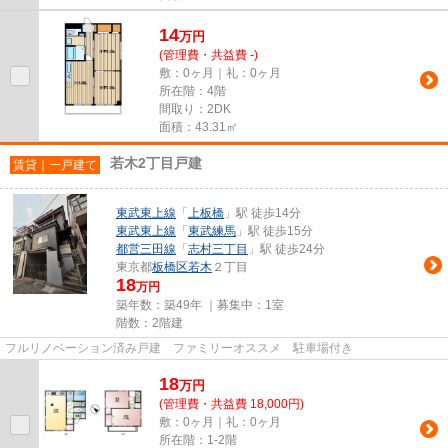
14
万
円
(管理費・共益費 -)
敷：0ヶ月｜礼：0ヶ月
所在階：4階
間取り：2DK
面積：43.31㎡
若木2丁目戸建
賃貸｜一戸建て
東武東上線
「
上板橋
」駅 徒歩14分
東武東上線
「
東武練馬
」駅 徒歩15分
都営三田線
「
志村三丁目
」駅 徒歩24分
東京都
板橋区
若木
２丁目
18
万円
築年数：築49年 ｜募集中：
1室
階数：2階建
フルリノベーション済み戸建 ファミリーオススメ 駐車場付き
18
万
円
(管理費・共益費 18,000円)
敷：0ヶ月｜礼：0ヶ月
所在階：1-2階