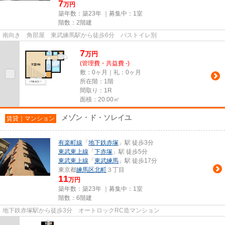
7
万円
築年数：築23年 ｜募集中：
1室
階数：2階建
南向き 角部屋 東武練馬駅から徒歩6分 バストイレ別
7
万
円
(管理費・共益費 -)
敷：0ヶ月｜礼：0ヶ月
所在階：1階
間取り：1R
面積：20.00㎡
メゾン・ド・ソレイユ
賃貸｜マンション
有楽町線
「
地下鉄赤塚
」駅 徒歩3分
東武東上線
「
下赤塚
」駅 徒歩5分
東武東上線
「
東武練馬
」駅 徒歩17分
東京都
練馬区
北町
３丁目
11
万円
築年数：築23年 ｜募集中：
1室
階数：6階建
地下鉄赤塚駅から徒歩3分 オートロックRC造マンション