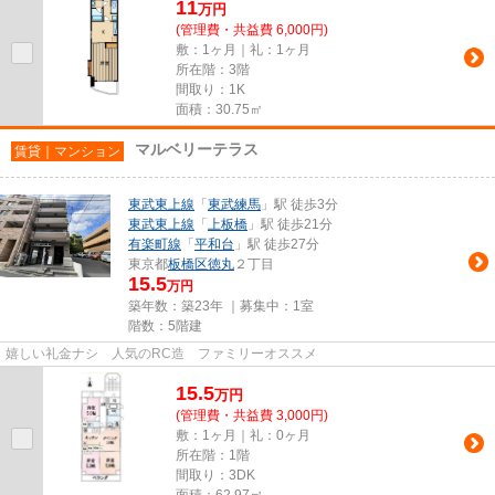
11
万
円
(管理費・共益費 6,000円)
敷：1ヶ月｜礼：1ヶ月
所在階：3階
間取り：1K
面積：30.75㎡
マルベリーテラス
賃貸｜マンション
東武東上線
「
東武練馬
」駅 徒歩3分
東武東上線
「
上板橋
」駅 徒歩21分
有楽町線
「
平和台
」駅 徒歩27分
東京都
板橋区
徳丸
２丁目
15.5
万円
築年数：築23年 ｜募集中：
1室
階数：5階建
嬉しい礼金ナシ 人気のRC造 ファミリーオススメ
15.5
万
円
(管理費・共益費 3,000円)
敷：1ヶ月｜礼：0ヶ月
所在階：1階
間取り：3DK