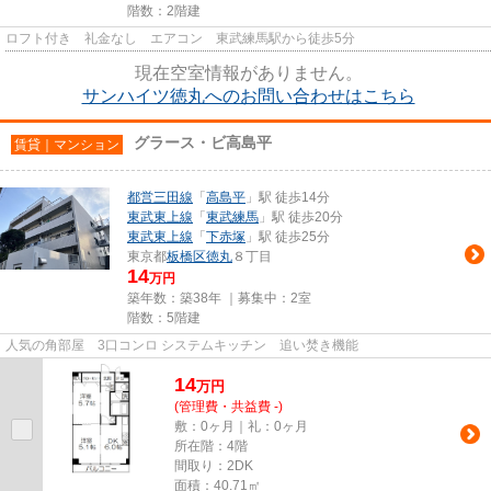
階数：2階建
ロフト付き 礼金なし エアコン 東武練馬駅から徒歩5分
現在空室情報がありません。
サンハイツ徳丸へのお問い合わせはこちら
グラース・ビ高島平
賃貸｜マンション
都営三田線
「
高島平
」駅 徒歩14分
東武東上線
「
東武練馬
」駅 徒歩20分
東武東上線
「
下赤塚
」駅 徒歩25分
東京都
板橋区
徳丸
８丁目
14
万円
築年数：築38年 ｜募集中：
2室
階数：5階建
人気の角部屋 3口コンロ システムキッチン 追い焚き機能
14
万
円
(管理費・共益費 -)
敷：0ヶ月｜礼：0ヶ月
所在階：4階
間取り：2DK
面積：40.71㎡