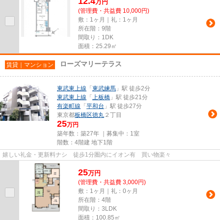
12.4
万
円
(管理費・共益費 10,000円)
敷：1ヶ月｜礼：1ヶ月
所在階：9階
間取り：1DK
面積：25.29㎡
ローズマリーテラス
賃貸｜マンション
東武東上線
「
東武練馬
」駅 徒歩2分
東武東上線
「
上板橋
」駅 徒歩21分
有楽町線
「
平和台
」駅 徒歩27分
東京都
板橋区
徳丸
２丁目
25
万円
築年数：築27年 ｜募集中：
1室
階数：4階建 地下1階
嬉しい礼金・更新料ナシ 徒歩1分圏内にイオン有 買い物楽々
25
万
円
(管理費・共益費 3,000円)
敷：1ヶ月｜礼：0ヶ月
所在階：4階
間取り：3LDK
面積：100.85㎡