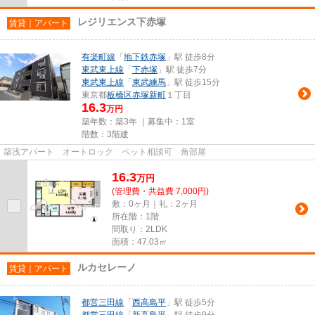
レジリエンス下赤塚
賃貸｜アパート
有楽町線
「
地下鉄赤塚
」駅 徒歩8分
東武東上線
「
下赤塚
」駅 徒歩7分
東武東上線
「
東武練馬
」駅 徒歩15分
東京都
板橋区
赤塚新町
１丁目
16.3
万円
築年数：築3年 ｜募集中：
1室
階数：3階建
築浅アパート オートロック ペット相談可 角部屋
16.3
万
円
(管理費・共益費 7,000円)
敷：0ヶ月｜礼：2ヶ月
所在階：1階
間取り：2LDK
面積：47.03㎡
ルカセレーノ
賃貸｜アパート
都営三田線
「
西高島平
」駅 徒歩5分