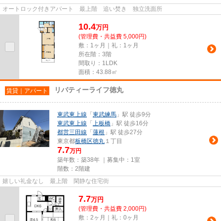
オートロック付きアパート 最上階 追い焚き 独立洗面所
10.4
万
円
(管理費・共益費 5,000円)
敷：1ヶ月｜礼：1ヶ月
所在階：3階
間取り：1LDK
面積：43.88㎡
リバティーライフ徳丸
賃貸｜アパート
東武東上線
「
東武練馬
」駅 徒歩9分
東武東上線
「
上板橋
」駅 徒歩16分
都営三田線
「
蓮根
」駅 徒歩27分
東京都
板橋区
徳丸
１丁目
7.7
万円
築年数：築38年 ｜募集中：
1室
階数：2階建
嬉しい礼金なし 最上階 閑静な住宅街
7.7
万
円
(管理費・共益費 2,000円)
敷：2ヶ月｜礼：0ヶ月