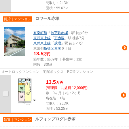
間取り：2LDK
面積：55.67㎡
ロワール赤塚
賃貸｜マンション
有楽町線
「
地下鉄赤塚
」駅 徒歩9分
東武東上線
「
下赤塚
」駅 徒歩7分
東武東上線
「
成増
」駅 徒歩20分
東京都
板橋区
赤塚
６丁目
13.5
万円
築年数：築39年 ｜募集中：
1室
階数：3階建
オートロックマンション 宅配ボックス RC造マンション
13.5
万
円
(管理費・共益費 12,000円)
敷：0ヶ月｜礼：2ヶ月
所在階：1階
間取り：2LDK
面積：52.25㎡
ルフォンプログレ赤塚
賃貸｜マンション