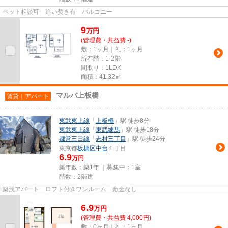
ペット相談可 追い焚き有 バルコニー
9
万
円
(管理費・共益費 -)
敷：1ヶ月｜礼：1ヶ月
所在階：1-2階
間取り：1LDK
面積：41.32㎡
マルバ上板橋
賃貸｜アパート
東武東上線
「
上板橋
」駅 徒歩8分
東武東上線
「
東武練馬
」駅 徒歩18分
都営三田線
「
志村三丁目
」駅 徒歩24分
東京都
板橋区
中台
１丁目
6.9
万円
築年数：築1年 ｜募集中：
1室
階数：2階建
築浅アパート ロフト付きワンルーム 敷金なし
6.9
万
円
(管理費・共益費 4,000円)
敷：0ヶ月｜礼：1ヶ月