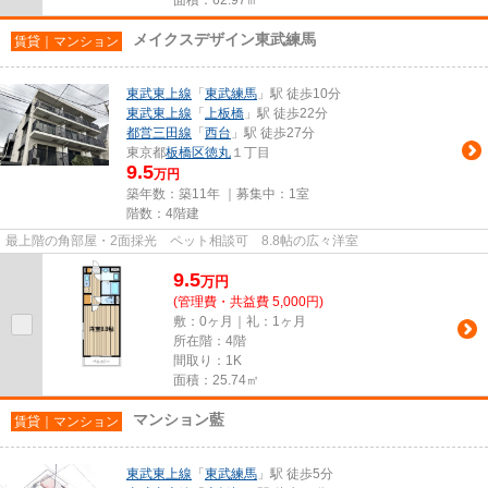
面積：62.97㎡
メイクスデザイン東武練馬
賃貸｜マンション
東武東上線
「
東武練馬
」駅 徒歩10分
東武東上線
「
上板橋
」駅 徒歩22分
都営三田線
「
西台
」駅 徒歩27分
東京都
板橋区
徳丸
１丁目
9.5
万円
築年数：築11年 ｜募集中：
1室
階数：4階建
最上階の角部屋・2面採光 ペット相談可 8.8帖の広々洋室
9.5
万
円
(管理費・共益費 5,000円)
敷：0ヶ月｜礼：1ヶ月
所在階：4階
間取り：1K
面積：25.74㎡
マンション藍
賃貸｜マンション
東武東上線
「
東武練馬
」駅 徒歩5分