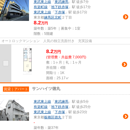
東武東上線
「
東武練馬
」駅 徒歩7分
有楽町線
「
地下鉄赤塚
」駅 徒歩17分
東武東上線
「
下赤塚
」駅 徒歩17分
東京都
練馬区
北町
２丁目
8.2
万円
築年数：築5年 ｜募集中：
1室
階数：5階建
オートロックマンション 人気の独立洗面付き 充実設備
8.2
万
円
(管理費・共益費 7,000円)
敷：1ヶ月｜礼：1ヶ月
所在階：4階
間取り：1K
面積：25.17㎡
サンハイツ徳丸
賃貸｜アパート
東武東上線
「
東武練馬
」駅 徒歩5分
有楽町線
「
地下鉄赤塚
」駅 徒歩25分
東武東上線
「
下赤塚
」駅 徒歩23分
東京都
板橋区
徳丸
２丁目
-
築年数：築37年