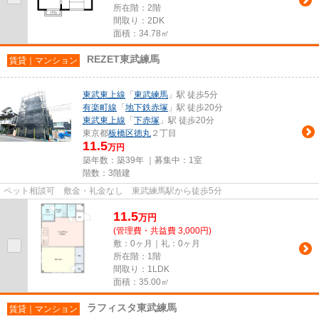
所在階：2階
間取り：2DK
面積：34.78㎡
REZET東武練馬
賃貸｜マンション
東武東上線
「
東武練馬
」駅 徒歩5分
有楽町線
「
地下鉄赤塚
」駅 徒歩20分
東武東上線
「
下赤塚
」駅 徒歩20分
東京都
板橋区
徳丸
２丁目
11.5
万円
築年数：築39年 ｜募集中：
1室
階数：3階建
ペット相談可 敷金・礼金なし 東武練馬駅から徒歩5分
11.5
万
円
(管理費・共益費 3,000円)
敷：0ヶ月｜礼：0ヶ月
所在階：1階
間取り：1LDK
面積：35.00㎡
ラフィスタ東武練馬
賃貸｜マンション