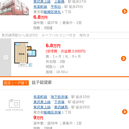
東武東上線
「
上板橋
」駅 徒歩17分
有楽町線
「
平和台
」駅 徒歩25分
東京都
板橋区
徳丸
１丁目
6.8
万円
築年数：築37年 ｜募集中：
1室
階数：3階建
東武練馬駅から徒歩5分 ルーフバルコニー付き 南向き
6.8
万
円
(管理費・共益費 3,000円)
敷：1ヶ月｜礼：0ヶ月
所在階：2階
間取り：1R
面積：16.50㎡
益子邸貸家
賃貸｜一戸建て
有楽町線
「
地下鉄赤塚
」駅 徒歩10分
東武東上線
「
下赤塚
」駅 徒歩9分
東武東上線
「
東武練馬
」駅 徒歩20分
東京都
板橋区
赤塚
１丁目
9
万円
築年数：築56年 ｜募集中：
1室
階数：2階建