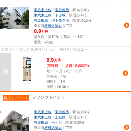
東武東上線
「
東武練馬
」駅 徒歩8分
東武東上線
「
下赤塚
」駅 徒歩14分
有楽町線
「
地下鉄赤塚
」駅 徒歩15分
東京都
板橋区
徳丸
３丁目
8.9
万円
築年数：築10年 ｜募集中：
1室
階数：4階建
分譲オートロックRC造マンション 南向きバルコニー
8.9
万
円
(管理費・共益費 16,000円)
敷：0ヶ月｜礼：1ヶ月
所在階：4階
間取り：1R
面積：26.36㎡
メゾンファインⅢ
賃貸｜アパート
東武東上線
「
東武練馬
」駅 徒歩6分
東武東上線
「
上板橋
」駅 徒歩16分
有楽町線
「
平和台
」駅 徒歩26分
東京都
板橋区
徳丸
１丁目