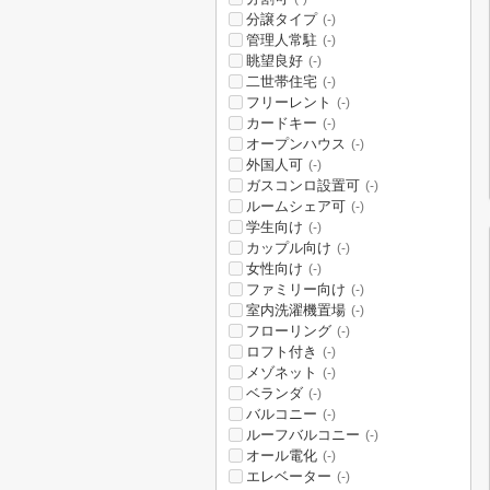
分譲タイプ
(-)
管理人常駐
(-)
眺望良好
(-)
二世帯住宅
(-)
フリーレント
(-)
カードキー
(-)
オープンハウス
(-)
外国人可
(-)
ガスコンロ設置可
(-)
ルームシェア可
(-)
学生向け
(-)
カップル向け
(-)
女性向け
(-)
ファミリー向け
(-)
室内洗濯機置場
(-)
フローリング
(-)
ロフト付き
(-)
メゾネット
(-)
ベランダ
(-)
バルコニー
(-)
ルーフバルコニー
(-)
オール電化
(-)
エレベーター
(-)