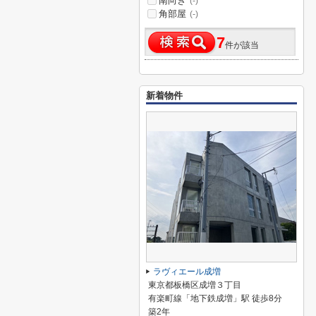
南向き
(-)
角部屋
(-)
7
件が該当
新着物件
ラヴィエール成増
東京都板橋区成増３丁目
有楽町線「地下鉄成増」駅 徒歩8分
築2年