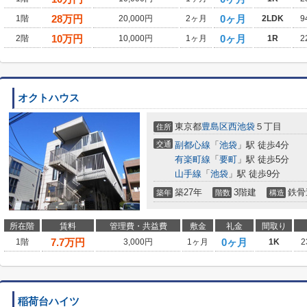
28
万円
0ヶ月
1階
20,000円
2ヶ月
2LDK
9
10
万円
0ヶ月
2階
10,000円
1ヶ月
1R
2
オクトハウス
東京都
豊島区
西池袋
５丁目
住所
交通
副都心線
「
池袋
」駅 徒歩4分
有楽町線
「
要町
」駅 徒歩5分
山手線
「
池袋
」駅 徒歩9分
築27年
3階建
鉄骨
築年
階数
構造
所在階
賃料
管理費・共益費
敷金
礼金
間取り
7.7
万円
0ヶ月
1階
3,000円
1ヶ月
1K
2
稲荷台ハイツ