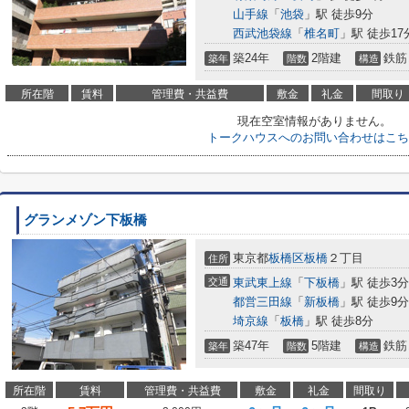
山手線
「
池袋
」駅 徒歩9分
西武池袋線
「
椎名町
」駅 徒歩17
築24年
2階建
鉄筋
築年
階数
構造
所在階
賃料
管理費・共益費
敷金
礼金
間取り
現在空室情報がありません。
トークハウスへのお問い合わせはこち
グランメゾン下板橋
東京都
板橋区
板橋
２丁目
住所
交通
東武東上線
「
下板橋
」駅 徒歩3分
都営三田線
「
新板橋
」駅 徒歩9分
埼京線
「
板橋
」駅 徒歩8分
築47年
5階建
鉄筋
築年
階数
構造
所在階
賃料
管理費・共益費
敷金
礼金
間取り