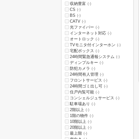
収納豊富
(-)
CS
(-)
BS
(-)
CATV
(-)
光ファイバー
(-)
インターネット対応
(-)
オートロック
(-)
TVモニタ付インターホン
(-)
宅配ボックス
(-)
24時間緊急通報システム
(-)
ディンプルキー
(-)
防犯カメラ
(-)
24時間有人管理
(-)
フロントサービス
(-)
24時間ゴミ出し可
(-)
住戸内覧可能
(-)
コンシェルジュサービス
(-)
駐車場あり
(-)
2階以上
(-)
1階の物件
(-)
10階以上
(-)
20階以上
(-)
最上階
(-)