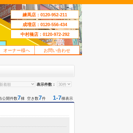
練馬店：0120-952-211
成増店：0120-556-434
中村橋店：0120-972-292
オーナー様へ
お問い合わせ
表示件数：
7
7
1-7
当公開件数
棟 空き数
件
棟表示