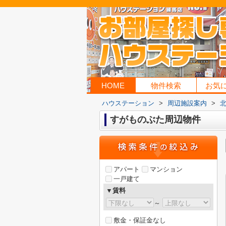
HOME
物件検索
お気
ハウステーション
>
周辺施設案内
>
すがものぶた周辺物件
アパート
マンション
一戸建て
▼賃料
～
敷金・保証金なし