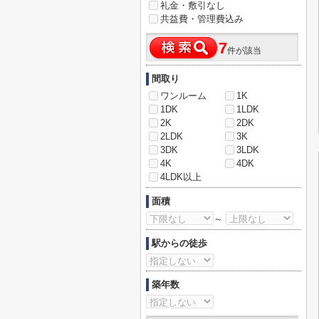
礼金・敷引なし
共益費・管理費込み
7
件が該当
間取り
ワンルーム
1K
1DK
1LDK
2K
2DK
2LDK
3K
3DK
3LDK
4K
4DK
4LDK以上
面積
～
駅からの徒歩
築年数