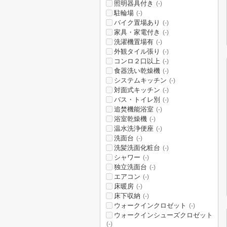
照明器具付き
(-)
駐輪場
(-)
バイク置場あり
(-)
家具・家電付き
(-)
洗濯機置場有
(-)
外観タイル張り
(-)
コンロ２口以上
(-)
食器洗い乾燥機
(-)
システムキッチン
(-)
対面式キッチン
(-)
バス・トイレ別
(-)
追焚機能浴室
(-)
浴室乾燥機
(-)
温水洗浄便座
(-)
洗面台
(-)
洗髪洗面化粧台
(-)
シャワー
(-)
独立洗面台
(-)
エアコン
(-)
床暖房
(-)
床下収納
(-)
ウォークインクロゼット
(-)
ウォークインシューズクロゼット
(-)