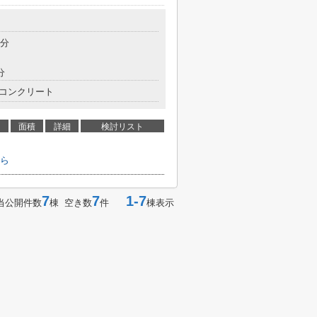
7分
分
コンクリート
面積
詳細
検討リスト
ら
7
7
1-7
当公開件数
棟 空き数
件
棟表示