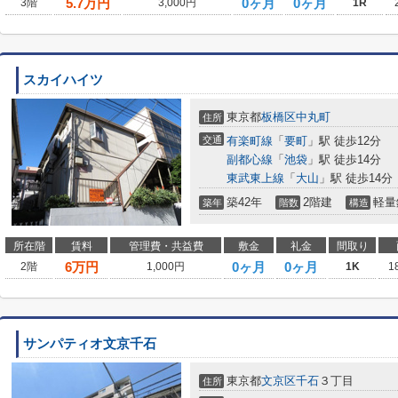
5.7
万円
0ヶ月
0ヶ月
3階
3,000円
1R
スカイハイツ
東京都
板橋区
中丸町
住所
交通
有楽町線
「
要町
」駅 徒歩12分
副都心線
「
池袋
」駅 徒歩14分
東武東上線
「
大山
」駅 徒歩14分
築42年
2階建
軽量
築年
階数
構造
所在階
賃料
管理費・共益費
敷金
礼金
間取り
6
万円
0ヶ月
0ヶ月
2階
1,000円
1K
1
サンパティオ文京千石
東京都
文京区
千石
３丁目
住所