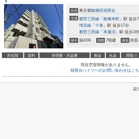
東京都
板橋区
稲荷台
住所
交通
都営三田線
「
板橋本町
」駅 徒歩
埼京線
「
十条
」駅 徒歩17分
都営三田線
「
本蓮沼
」駅 徒歩18
築43年
7階建
鉄筋
築年
階数
構造
所在階
賃料
管理費・共益費
敷金
礼金
間取り
現在空室情報がありません。
稲荷台ハイツへのお問い合わせはこち
該