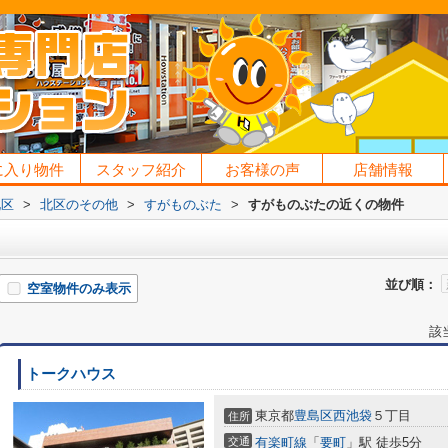
に入り物件
スタッフ紹介
お客様の声
店舗情報
北区
>
北区のその他
>
すがものぶた
>
すがものぶたの近くの物件
並び順：
空室物件のみ表示
該
トークハウス
東京都
豊島区
西池袋
５丁目
住所
交通
有楽町線
「
要町
」駅 徒歩5分