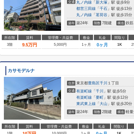
交通
丸ノ内線
「
新大塚
」駅 徒歩9分
都営三田線
「
千石
」駅 徒歩13分
丸ノ内線
「
茗荷谷
」駅 徒歩15分
築24年
7階建
鉄筋
築年
階数
構造
所在階
賃料
管理費・共益費
敷金
礼金
間取り
9.5
万円
0ヶ月
3階
5,000円
1ヶ月
1K
2
カサモデルナ
東京都
豊島区
千川
１丁目
住所
交通
有楽町線
「
千川
」駅 徒歩5分
有楽町線
「
要町
」駅 徒歩12分
東武東上線
「
大山
」駅 徒歩20分
築24年
2階建
軽量
築年
階数
構造
所在階
賃料
管理費・共益費
敷金
礼金
間取り
10
万円
0ヶ月
1階
10,000円
1ヶ月
1K
2