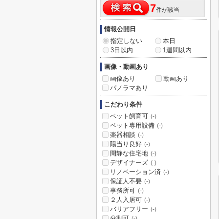
7
件が該当
情報公開日
指定しない
本日
3日以内
1週間以内
画像・動画あり
画像あり
動画あり
パノラマあり
こだわり条件
ペット飼育可
(-)
ペット専用設備
(-)
楽器相談
(-)
陽当り良好
(-)
閑静な住宅地
(-)
デザイナーズ
(-)
リノベーション済
(-)
保証人不要
(-)
事務所可
(-)
２人入居可
(-)
バリアフリー
(-)
分割可
(-)