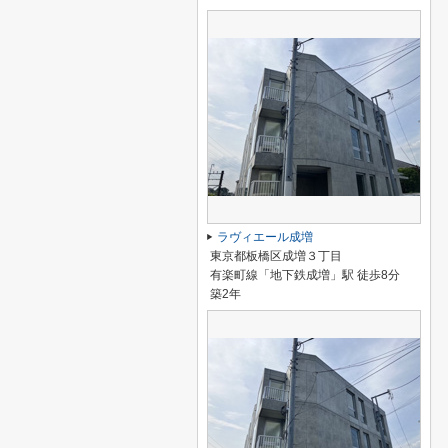
ラヴィエール成増
東京都板橋区成増３丁目
有楽町線「地下鉄成増」駅 徒歩8分
築2年