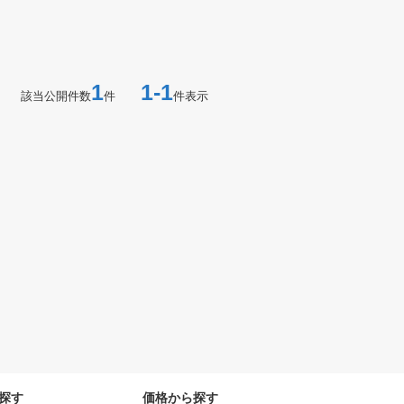
1
1-1
該当公開件数
件
件表示
探す
価格から探す