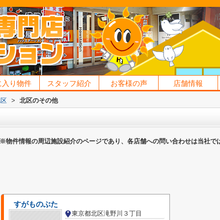
に入り物件
スタッフ紹介
お客様の声
店舗情報
北区
>
北区のその他
※物件情報の周辺施設紹介のページであり、各店舗への問い合わせは当社で
すがものぶた
東京都北区滝野川３丁目