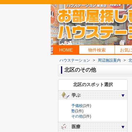
HOME
物件検索
お気
ハウステーション
>
周辺施設案内
>
北区のその他
北区のスポット選択
学ぶ
予備校
(1件)
塾
(1件)
その他
(1件)
医療