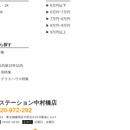
・1K
▶ 6万円以下
DK
▶ 6万円~7万円
K
▶ 7万円~8万円
▶ 8万円~9万円
▶ 9万円以上
ら探す
特集
以内築10年以内
レ別特集
・テラスハウス特集
ステーション中村橋店
20-972-292
0023 東京都練馬区中村北3-23-6菊地ビル2Ｆ
10:00~18:00
定休日
火曜日・水曜日