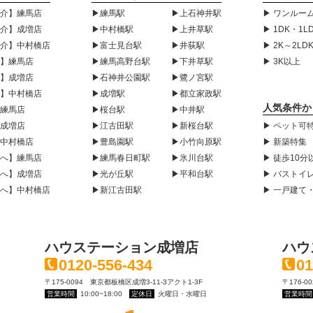
紹介】練馬店
▶練馬駅
▶上石神井駅
▶ ワンルーム
紹介】成増店
▶中村橋駅
▶上井草駅
▶ 1DK・1L
紹介】中村橋店
▶富士見台駅
▶井荻駅
▶ 2K～2LD
声】練馬店
▶練馬高野台駅
▶下井草駅
▶ 3K以上
声】成増店
▶石神井公園駅
▶鷺ノ宮駅
声】中村橋店
▶成増駅
▶都立家政駅
人気条件か
】練馬店
▶桜台駅
▶中井駅
】成増店
▶江古田駅
▶新桜台駅
▶ ペット可
】中村橋店
▶豊島園駅
▶小竹向原駅
▶ 新築特集
様へ】練馬店
▶練馬春日町駅
▶氷川台駅
▶ 徒歩10分
様へ】成増店
▶光が丘駅
▶平和台駅
▶ バストイ
様へ】中村橋店
▶新江古田駅
▶ 一戸建て
ハウステーション成増店
ハウ
0120-556-434
01
〒175-0094 東京都板橋区成増3-11-3アクト1-3F
〒176-
営業時間
10:00~18:00
定休日
火曜日・水曜日
営業時間