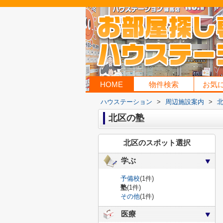
HOME
物件検索
お気
ハウステーション
>
周辺施設案内
>
北区の塾
北区のスポット選択
学ぶ
予備校
(1件)
塾
(1件)
その他
(1件)
医療