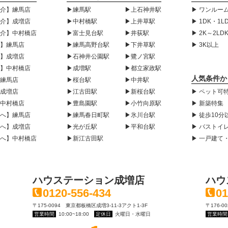
紹介】練馬店
▶練馬駅
▶上石神井駅
▶ ワンルーム
紹介】成増店
▶中村橋駅
▶上井草駅
▶ 1DK・1L
紹介】中村橋店
▶富士見台駅
▶井荻駅
▶ 2K～2LD
声】練馬店
▶練馬高野台駅
▶下井草駅
▶ 3K以上
声】成増店
▶石神井公園駅
▶鷺ノ宮駅
声】中村橋店
▶成増駅
▶都立家政駅
人気条件か
】練馬店
▶桜台駅
▶中井駅
】成増店
▶江古田駅
▶新桜台駅
▶ ペット可
】中村橋店
▶豊島園駅
▶小竹向原駅
▶ 新築特集
様へ】練馬店
▶練馬春日町駅
▶氷川台駅
▶ 徒歩10分
様へ】成増店
▶光が丘駅
▶平和台駅
▶ バストイ
様へ】中村橋店
▶新江古田駅
▶ 一戸建て
ハウステーション成増店
ハウ
0120-556-434
01
〒175-0094 東京都板橋区成増3-11-3アクト1-3F
〒176-
営業時間
10:00~18:00
定休日
火曜日・水曜日
営業時間