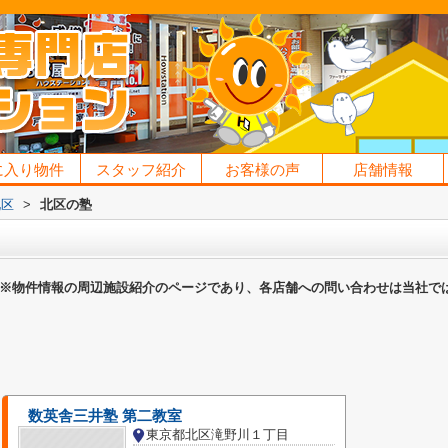
に入り物件
スタッフ紹介
お客様の声
店舗情報
北区
>
北区の塾
※物件情報の周辺施設紹介のページであり、各店舗への問い合わせは当社で
数英舎三井塾 第二教室
東京都北区滝野川１丁目