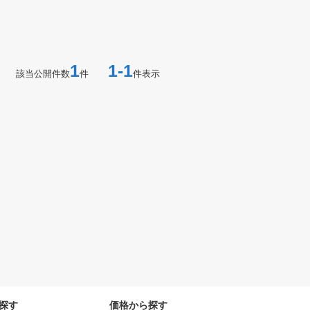
1
1-1
該当公開件数
件
件表示
探す
価格から探す