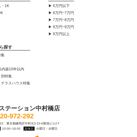
・1K
▶ 6万円以下
DK
▶ 6万円~7万円
K
▶ 7万円~8万円
▶ 8万円~9万円
▶ 9万円以上
ら探す
特集
以内築10年以内
レ別特集
・テラスハウス特集
ステーション中村橋店
20-972-292
0023 東京都練馬区中村北3-23-6菊地ビル2Ｆ
10:00~18:00
定休日
火曜日・水曜日