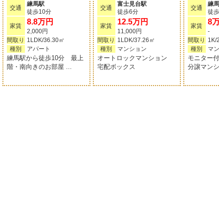
練馬駅
富士見台駅
練
交通
交通
交通
徒歩10分
徒歩6分
徒歩
8.8万円
12.5万円
8
家賃
家賃
家賃
2,000円
11,000円
-
間取り
1LDK/36.30㎡
間取り
1LDK/37.26㎡
間取り
1K/
種別
アパート
種別
マンション
種別
マ
練馬駅から徒歩10分 最上
オートロックマンション
モニター
階・南向きのお部屋 ...
宅配ボックス
分譲マンシ