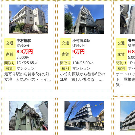
中村橋駅
小竹向原駅
豊
交通
交通
交通
徒歩5分
徒歩6分
徒歩
8.3万円
9万円
6.
家賃
家賃
家賃
2,000円
-
5,0
間取り
1DK/25.65㎡
間取り
1DK/25.09㎡
間取り
種別
マンション
種別
マンション
種別
ア
最寄り駅から徒歩5分の好
小竹向原駅から徒歩6分の
オートロ
立地 人気のバス・トイ...
1DK 嬉しい礼金なし...
ト 屋根
気...