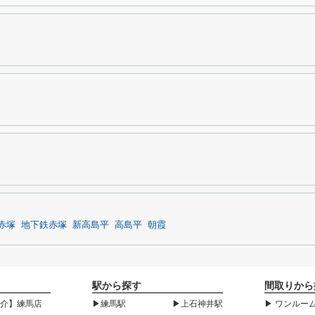
赤塚
地下鉄赤塚
新高島平
高島平
朝霞
駅から探す
間取りから
紹介】練馬店
▶練馬駅
▶上石神井駅
▶ ワンルーム