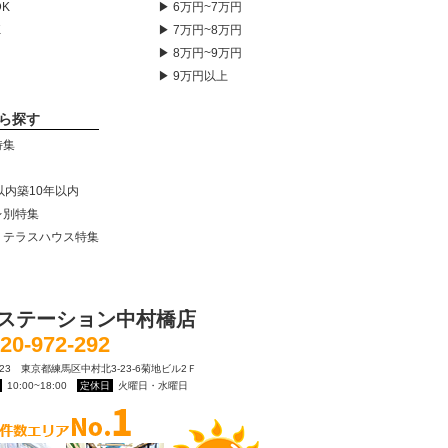
DK
▶ 6万円~7万円
K
▶ 7万円~8万円
▶ 8万円~9万円
▶ 9万円以上
ら探す
特集
以内築10年以内
レ別特集
・テラスハウス特集
ステーション中村橋店
20-972-292
0023 東京都練馬区中村北3-23-6菊地ビル2Ｆ
10:00~18:00
定休日
火曜日・水曜日