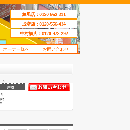
練馬店：0120-952-211
成増店：0120-556-434
中村橋店：0120-972-292
オーナー様へ
お問い合わせ
さい。
建物
1年
階建
造