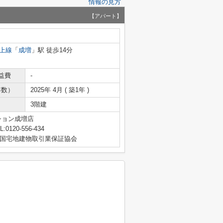
情報の見方
【アパート】
上線
「
成増
」駅 徒歩14分
益費
-
年数）
2025年 4月 ( 築1年 )
3階建
ション成増店
L:0120-556-434
国宅地建物取引業保証協会