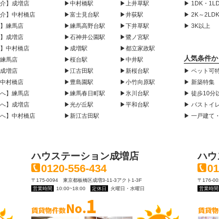
紹介】成増店
▶中村橋駅
▶上井草駅
▶ 1DK・1L
紹介】中村橋店
▶富士見台駅
▶井荻駅
▶ 2K～2LD
声】練馬店
▶練馬高野台駅
▶下井草駅
▶ 3K以上
声】成増店
▶石神井公園駅
▶鷺ノ宮駅
声】中村橋店
▶成増駅
▶都立家政駅
人気条件か
】練馬店
▶桜台駅
▶中井駅
】成増店
▶江古田駅
▶新桜台駅
▶ ペット可
】中村橋店
▶豊島園駅
▶小竹向原駅
▶ 新築特集
様へ】練馬店
▶練馬春日町駅
▶氷川台駅
▶ 徒歩10分
様へ】成増店
▶光が丘駅
▶平和台駅
▶ バストイ
様へ】中村橋店
▶新江古田駅
▶ 一戸建て
ハウステーション成増店
ハウ
0120-556-434
01
〒175-0094 東京都板橋区成増3-11-3アクト1-3F
〒176-
営業時間
10:00~18:00
定休日
火曜日・水曜日
営業時間