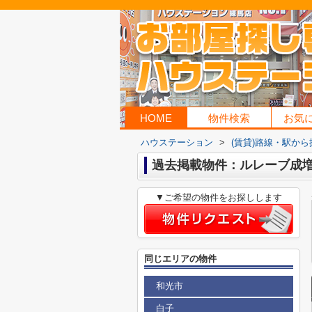
HOME
物件検索
お気
ハウステーション
>
(賃貸)路線・駅から
過去掲載物件：ルレーブ成
▼ご希望の物件をお探しします
同じエリアの物件
和光市
白子