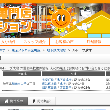
に入り物件
スタッフ紹介
お客様の声
店舗情報
探す
>
東京メトロ有楽町線
>
地下鉄成増駅
>
ルレーブ成増
増
ルレーブ成増
の過去掲載物件情報
現況の確認はお気軽にお問い合わせくだ
所在地
交通
有楽町線
「
地下鉄成増
」駅 徒歩16分
築
埼玉県
和光市
白子
３丁目
東武東上線
「
成増
」駅 徒歩14分
3
都営三田線
「
西高島平
」駅 徒歩23分
木
物件情報
周辺施設