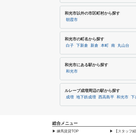
和光市以外の市区町村から探す
朝霞市
和光市の町名から探す
白子
下新倉
新倉
本町
南
丸山台
和光市にある駅から探す
和光市
ルレーブ成増周辺の駅から探す
成増
地下鉄成増
西高島平
和光市
下
総合メニュー
▶ 練馬賃貸TOP
▶ 【スタッフ