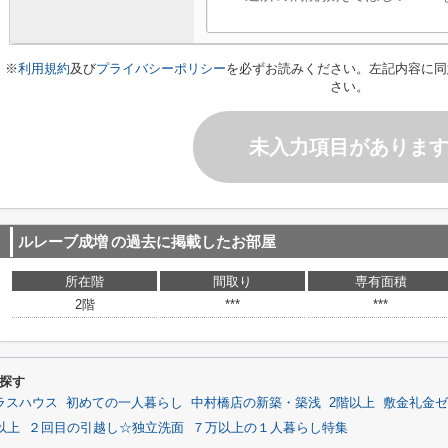
※
利用規約
及び
プライバシーポリシー
を必ずお読みください。左記内容に同
さい。
未入力項目がありま
ルレーブ成増
の過去に掲載したお部屋
所在階
間取り
専有面積
2階
***
***
探す
ラスハウス
初めての一人暮らし
中村橋店の新築・築浅
2階以上
敷金礼金ゼ
以上
２回目の引越し☆独立洗面
７万以上の１人暮らし特集