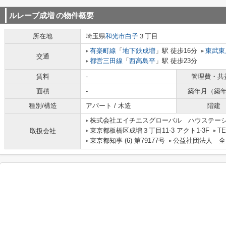
ルレーブ成増
の物件概要
所在地
埼玉県
和光市
白子
３丁目
有楽町線
「
地下鉄成増
」駅 徒歩16分
東武東
交通
都営三田線
「
西高島平
」駅 徒歩23分
賃料
-
管理費・共
面積
-
築年月（築
種別/構造
アパート / 木造
階建
株式会社エイチエスグローバル ハウステー
東京都板橋区成増３丁目11-3 アクト1-3F
TE
取扱会社
東京都知事 (6) 第79177号
公益社団法人 全