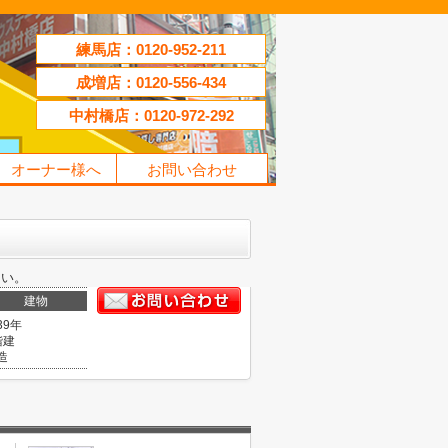
練馬店：0120-952-211
成増店：0120-556-434
中村橋店：0120-972-292
オーナー様へ
お問い合わせ
さい。
建物
39年
階建
造