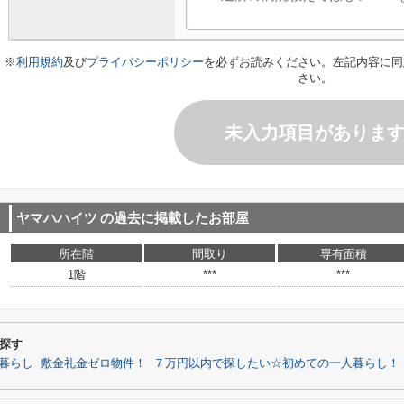
※
利用規約
及び
プライバシーポリシー
を必ずお読みください。左記内容に同
さい。
未入力項目がありま
ヤマハハイツ
の過去に掲載したお部屋
所在階
間取り
専有面積
1階
***
***
探す
暮らし
敷金礼金ゼロ物件！
７万円以内で探したい☆初めての一人暮らし！