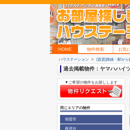
HOME
物件検索
お気
ハウステーション
>
(賃貸)路線・駅から
過去掲載物件：ヤマハハイ
▼ご希望の物件をお探しします
同じエリアの物件
朝霞市
根岸台