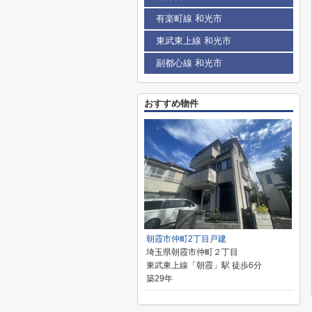
有楽町線 和光市
東武東上線 和光市
副都心線 和光市
おすすめ物件
朝霞市仲町2丁目戸建
埼玉県朝霞市仲町２丁目
東武東上線「朝霞」駅 徒歩6分
築29年