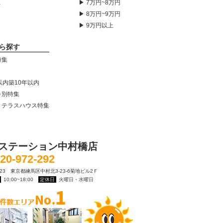
K
▶ 7万円~8万円
▶ 8万円~9万円
▶ 9万円以上
ら探す
特集
以内築10年以内
レ別特集
・テラスハウス特集
ステーション中村橋店
20-972-292
0023 東京都練馬区中村北3-23-6菊地ビル2Ｆ
10:00~18:00
定休日
火曜日・水曜日