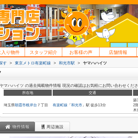
に入り物件
スタッフ紹介
お客様の声
店舗情報
探す
>
東京メトロ有楽町線
>
和光市駅
>
ヤマハハイツ
ツ
ヤマハハイツ
の過去掲載物件情報
現況の確認はお気軽にお問い合わせくだ
所在地
交通
築
埼玉県
朝霞市
根岸台
７丁目
有楽町線
「
和光市
」駅 徒歩13分
2
木
物件情報
周辺施設