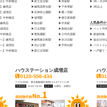
紹介】中村橋店
▶富士見台駅
▶井荻駅
▶ 2K～2LD
声】練馬店
▶練馬高野台駅
▶下井草駅
▶ 3K以上
声】成増店
▶石神井公園駅
▶鷺ノ宮駅
声】中村橋店
▶成増駅
▶都立家政駅
人気条件か
】練馬店
▶桜台駅
▶中井駅
】成増店
▶江古田駅
▶新桜台駅
▶ ペット可
】中村橋店
▶豊島園駅
▶小竹向原駅
▶ 新築特集
様へ】練馬店
▶練馬春日町駅
▶氷川台駅
▶ 徒歩10分
様へ】成増店
▶光が丘駅
▶平和台駅
▶ バストイ
様へ】中村橋店
▶新江古田駅
▶ 一戸建て
ハウステーション成増店
ハウ
0120-556-434
01
〒175-0094 東京都板橋区成増3-11-3アクト1-3F
〒176-
営業時間
10:00~18:00
定休日
火曜日・水曜日
営業時間