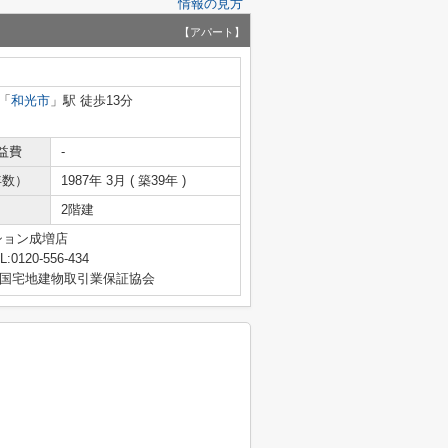
情報の見方
【アパート】
「
和光市
」駅 徒歩13分
益費
-
年数）
1987年 3月 ( 築39年 )
2階建
ション成増店
L:0120-556-434
国宅地建物取引業保証協会