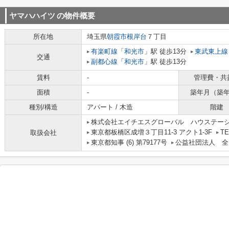
ヤマハハイツ
の物件概要
所在地
埼玉県
朝霞市
根岸台
７丁目
有楽町線
「
和光市
」駅 徒歩13分
東武東上線
交通
副都心線
「
和光市
」駅 徒歩13分
賃料
-
管理費・共
面積
-
築年月（築
種別/構造
アパート / 木造
階建
株式会社エイチエスグローバル ハウステー
東京都板橋区成増３丁目11-3 アクト1-3F
TE
取扱会社
東京都知事 (6) 第79177号
公益社団法人 全