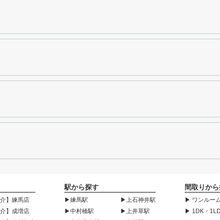
駅から探す
間取りから
紹介】練馬店
▶練馬駅
▶上石神井駅
▶ ワンルーム
紹介】成増店
▶中村橋駅
▶上井草駅
▶ 1DK・1L