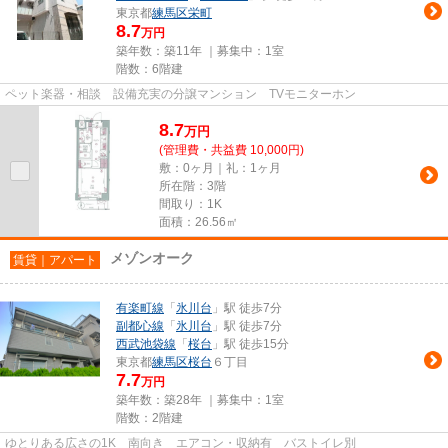
東京都
練馬区
栄町
8.7
万円
築年数：築11年 ｜募集中：
1室
階数：6階建
ペット楽器・相談 設備充実の分譲マンション TVモニターホン
8.7
万
円
(管理費・共益費 10,000円)
敷：0ヶ月｜礼：1ヶ月
所在階：3階
間取り：1K
面積：26.56㎡
メゾンオーク
賃貸｜アパート
有楽町線
「
氷川台
」駅 徒歩7分
副都心線
「
氷川台
」駅 徒歩7分
西武池袋線
「
桜台
」駅 徒歩15分
東京都
練馬区
桜台
６丁目
7.7
万円
築年数：築28年 ｜募集中：
1室
階数：2階建
ゆとりある広さの1K 南向き エアコン・収納有 バストイレ別