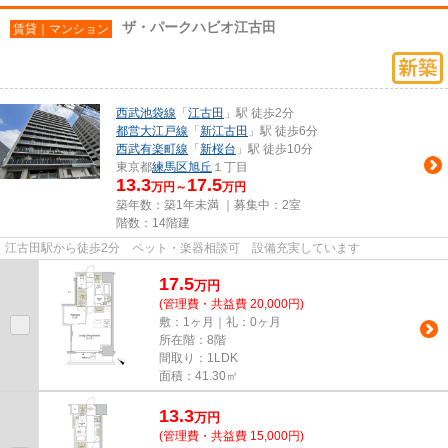
ザ・パークハビオ江古田
賃貸｜マンション
西武池袋線
「
江古田
」駅 徒歩2分
都営大江戸線
「
新江古田
」駅 徒歩6分
西武有楽町線
「
新桜台
」駅 徒歩10分
東京都
練馬区
旭丘
１丁目
13.3
17.5
万円～
万円
築年数：築1年未満 ｜募集中：
2室
階数：14階建
江古田駅から徒歩2分 ペット・楽器相談可 設備充実しています
17.5
万
円
(管理費・共益費 20,000円)
敷：1ヶ月｜礼：0ヶ月
所在階：8階
間取り：1LDK
面積：41.30㎡
13.3
万
円
(管理費・共益費 15,000円)