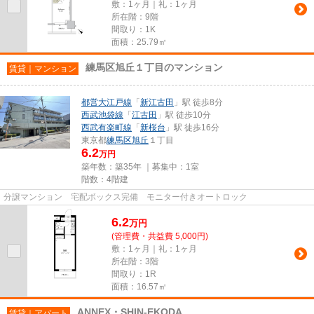
敷：1ヶ月｜礼：1ヶ月
所在階：9階
間取り：1K
面積：25.79㎡
練馬区旭丘１丁目のマンション
賃貸｜マンション
都営大江戸線
「
新江古田
」駅 徒歩8分
西武池袋線
「
江古田
」駅 徒歩10分
西武有楽町線
「
新桜台
」駅 徒歩16分
東京都
練馬区
旭丘
１丁目
6.2
万円
築年数：築35年 ｜募集中：
1室
階数：4階建
分譲マンション 宅配ボックス完備 モニター付きオートロック
6.2
万
円
(管理費・共益費 5,000円)
敷：1ヶ月｜礼：1ヶ月
所在階：3階
間取り：1R
面積：16.57㎡
ANNEX・SHIN-EKODA
賃貸｜アパート