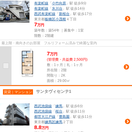
有楽町線
「
小竹向原
」駅 徒歩9分
有楽町線
「
氷川台
」駅 徒歩14分
西武有楽町線
「
新桜台
」駅 徒歩17分
東京都
板橋区
小茂根
４丁目
7
万円
築年数：築54年 ｜募集中：
1室
階数：2階建
最上階・南向きのお部屋 フルリフォーム済みで綺麗な室内
7
万
円
(管理費・共益費 2,500円)
敷：1ヶ月｜礼：1ヶ月
所在階：2階
間取り：2K
面積：29.00㎡
サンタヴィセンテ1
賃貸｜マンション
西武池袋線
「
練馬
」駅 徒歩6分
西武池袋線
「
桜台
」駅 徒歩11分
都営大江戸線
「
豊島園
」駅 徒歩11分
東京都
練馬区
練馬
２丁目
8.8
万円