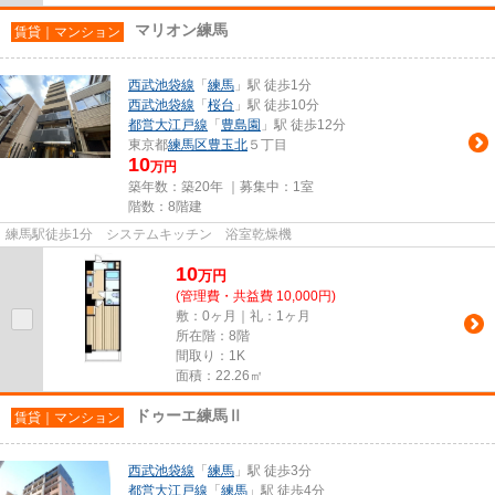
マリオン練馬
賃貸｜マンション
西武池袋線
「
練馬
」駅 徒歩1分
西武池袋線
「
桜台
」駅 徒歩10分
都営大江戸線
「
豊島園
」駅 徒歩12分
東京都
練馬区
豊玉北
５丁目
10
万円
築年数：築20年 ｜募集中：
1室
階数：8階建
練馬駅徒歩1分 システムキッチン 浴室乾燥機
10
万
円
(管理費・共益費 10,000円)
敷：0ヶ月｜礼：1ヶ月
所在階：8階
間取り：1K
面積：22.26㎡
ドゥーエ練馬Ⅱ
賃貸｜マンション
西武池袋線
「
練馬
」駅 徒歩3分
都営大江戸線
「
練馬
」駅 徒歩4分