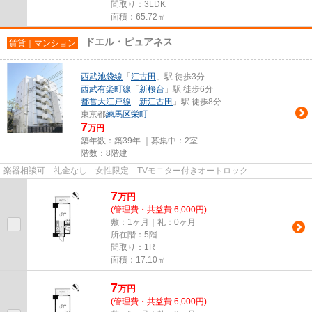
間取り：3LDK
面積：65.72㎡
ドエル・ピュアネス
賃貸｜マンション
西武池袋線
「
江古田
」駅 徒歩3分
西武有楽町線
「
新桜台
」駅 徒歩6分
都営大江戸線
「
新江古田
」駅 徒歩8分
東京都
練馬区
栄町
7
万円
築年数：築39年 ｜募集中：
2室
階数：8階建
楽器相談可 礼金なし 女性限定 TVモニター付きオートロック
7
万
円
(管理費・共益費 6,000円)
敷：1ヶ月｜礼：0ヶ月
所在階：5階
間取り：1R
面積：17.10㎡
7
万
円
(管理費・共益費 6,000円)