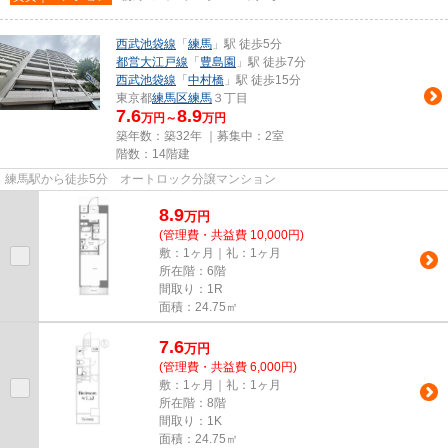
西武池袋線
「
練馬
」駅 徒歩5分
都営大江戸線
「
豊島園
」駅 徒歩7分
西武池袋線
「
中村橋
」駅 徒歩15分
東京都
練馬区
練馬
３丁目
7.6
8.9
万円～
万円
築年数：築32年 ｜募集中：
2室
階数：14階建
練馬駅から徒歩5分 オートロック分譲マンション
8.9
万
円
(管理費・共益費 10,000円)
敷：1ヶ月｜礼：1ヶ月
所在階：6階
間取り：1R
面積：24.75㎡
7.6
万
円
(管理費・共益費 6,000円)
敷：1ヶ月｜礼：1ヶ月
所在階：8階
間取り：1K
面積：24.75㎡