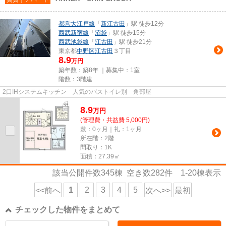
都営大江戸線
「
新江古田
」駅 徒歩12分
西武新宿線
「
沼袋
」駅 徒歩15分
西武池袋線
「
江古田
」駅 徒歩21分
東京都
中野区
江古田
３丁目
8.9
万円
築年数：築8年 ｜募集中：
1室
階数：3階建
2口IHシステムキッチン 人気のバストイレ別 角部屋
8.9
万
円
(管理費・共益費 5,000円)
敷：0ヶ月｜礼：1ヶ月
所在階：2階
間取り：1K
面積：27.39㎡
該当公開件数
345
棟 空き数
282
件
1-20
棟表示
1
2
3
4
5
<<前へ
次へ>>
最初
チェックした物件をまとめて