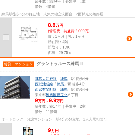
築年数：築34年 ｜募集中：
1室
階数：4階建
練馬駅徒歩6分の好立地 人気の独立洗面台 2面採光の角部屋
8.8
万
円
(管理費・共益費 2,000円)
敷：1ヶ月｜礼：1ヶ月
所在階：4階
間取り：1DK
面積：29.75㎡
グラントゥルース練馬Ⅲ
賃貸｜マンション
都営大江戸線
「
練馬
」駅 徒歩4分
西武池袋線
「
練馬
」駅 徒歩4分
西武有楽町線
「
練馬
」駅 徒歩4分
東京都
練馬区
豊玉北
５丁目
9
9.9
万円～
万円
築年数：築17年 ｜募集中：
2室
階数：11階建
オートロック 分譲マンション 駅4分の好立地 2人入居相談可
9
万
円