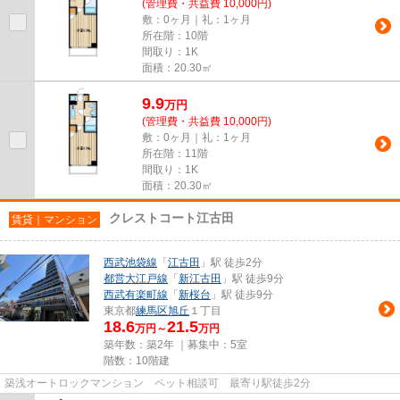
(管理費・共益費 10,000円)
敷：0ヶ月｜礼：1ヶ月
所在階：10階
間取り：1K
面積：20.30㎡
9.9
万
円
(管理費・共益費 10,000円)
敷：0ヶ月｜礼：1ヶ月
所在階：11階
間取り：1K
面積：20.30㎡
クレストコート江古田
賃貸｜マンション
西武池袋線
「
江古田
」駅 徒歩2分
都営大江戸線
「
新江古田
」駅 徒歩9分
西武有楽町線
「
新桜台
」駅 徒歩9分
東京都
練馬区
旭丘
１丁目
18.6
21.5
万円～
万円
築年数：築2年 ｜募集中：
5室
階数：10階建
築浅オートロックマンション ペット相談可 最寄り駅徒歩2分