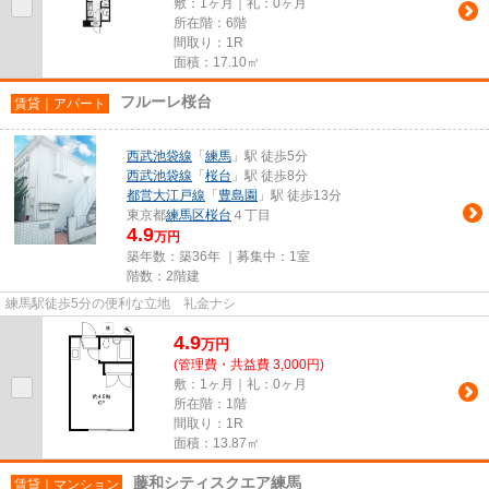
敷：1ヶ月｜礼：0ヶ月
所在階：6階
間取り：1R
面積：17.10㎡
フルーレ桜台
賃貸｜アパート
西武池袋線
「
練馬
」駅 徒歩5分
西武池袋線
「
桜台
」駅 徒歩8分
都営大江戸線
「
豊島園
」駅 徒歩13分
東京都
練馬区
桜台
４丁目
4.9
万円
築年数：築36年 ｜募集中：
1室
階数：2階建
練馬駅徒歩5分の便利な立地 礼金ナシ
4.9
万
円
(管理費・共益費 3,000円)
敷：1ヶ月｜礼：0ヶ月
所在階：1階
間取り：1R
面積：13.87㎡
藤和シティスクエア練馬
賃貸｜マンション