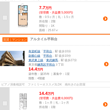
7.7
万
円
(管理費・共益費 5,000円)
敷：0.5ヶ月｜礼：1.5ヶ月
所在階：2階
間取り：1K
面積：25.67㎡
アルタイル平和台
賃貸｜マンション
有楽町線
「
平和台
」駅 徒歩10分
副都心線
「
平和台
」駅 徒歩10分
東武東上線
「
東武練馬
」駅 徒歩27分
東京都
練馬区
平和台
３丁目
14.4
万円
築年数：築35年 ｜募集中：
1室
階数：4階建
ピアノ演奏相談可 ファミリーオススメ3LDK 南向きのお部屋
14.4
万
円
(管理費・共益費 6,000円)
敷：1ヶ月｜礼：1ヶ月
所在階：1階