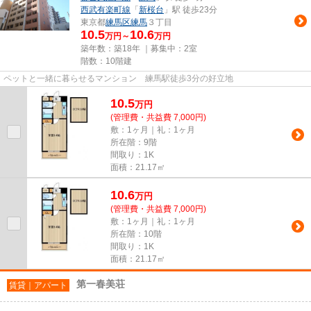
西武有楽町線
「
新桜台
」駅 徒歩23分
東京都
練馬区
練馬
３丁目
10.5
10.6
万円～
万円
築年数：築18年 ｜募集中：
2室
階数：10階建
ペットと一緒に暮らせるマンション 練馬駅徒歩3分の好立地
10.5
万
円
(管理費・共益費 7,000円)
敷：1ヶ月｜礼：1ヶ月
所在階：9階
間取り：1K
面積：21.17㎡
10.6
万
円
(管理費・共益費 7,000円)
敷：1ヶ月｜礼：1ヶ月
所在階：10階
間取り：1K
面積：21.17㎡
第一春美荘
賃貸｜アパート