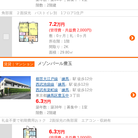
階数：2階建
角部屋 ２面採光 バストイレ別 1フロア1住戸
7.2
万
円
(管理費・共益費 2,000円)
敷：0ヶ月｜礼：0ヶ月
所在階：1階
間取り：2K
面積：29.80㎡
メゾンパール豊玉
賃貸｜マンション
都営大江戸線
「
練馬
」駅 徒歩12分
西武池袋線
「
練馬
」駅 徒歩12分
西武有楽町線
「
練馬
」駅 徒歩12分
東京都
練馬区
豊玉中
３丁目
6.3
万円
築年数：築38年 ｜募集中：
1室
階数：2階建
礼金不要で初期費用おトク 2面採光の角部屋 エアコン・収納有
6.3
万
円
(管理費・共益費 2,000円)