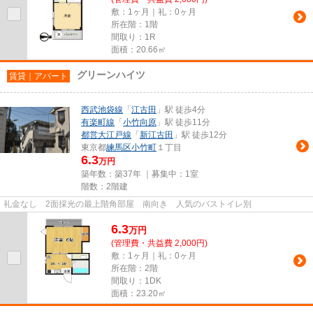
敷：1ヶ月｜礼：0ヶ月
所在階：1階
間取り：1R
面積：20.66㎡
グリーンハイツ
賃貸｜アパート
西武池袋線
「
江古田
」駅 徒歩4分
有楽町線
「
小竹向原
」駅 徒歩11分
都営大江戸線
「
新江古田
」駅 徒歩12分
東京都
練馬区
小竹町
１丁目
6.3
万円
築年数：築37年 ｜募集中：
1室
階数：2階建
礼金なし 2面採光の最上階角部屋 南向き 人気のバストイレ別
6.3
万
円
(管理費・共益費 2,000円)
敷：1ヶ月｜礼：0ヶ月
所在階：2階
間取り：1DK
面積：23.20㎡