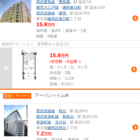
西武豊島線
「
豊島園
」駅 徒歩7分
都営大江戸線
「
練馬春日町
」駅 徒歩11分
西武池袋線
「
練馬
」駅 徒歩18分
東京都
練馬区
春日町
１丁目
15.9
万円
築年数：築4年 ｜募集中：
1室
階数：8階建
築浅RCマンション 最寄駅から徒歩7分
15.9
万
円
(管理費・共益費 -)
敷：1ヶ月｜礼：0ヶ月
所在階：2階
間取り：1LDK
面積：35.65㎡
アーバンハイムM
賃貸｜アパート
西武池袋線
「
桜台
」駅 徒歩9分
西武有楽町線
「
新桜台
」駅 徒歩11分
有楽町線
「
氷川台
」駅 徒歩13分
東京都
練馬区
桜台
２丁目
7.2
万円
築年数：築34年 ｜募集中：
1室