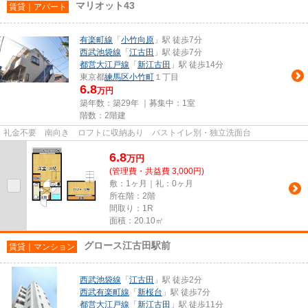
マリオット43
賃貸｜アパート
有楽町線
「
小竹向原
」駅 徒歩7分
西武池袋線
「
江古田
」駅 徒歩7分
都営大江戸線
「
新江古田
」駅 徒歩14分
東京都
練馬区
小竹町
１丁目
6.8
万円
築年数：築29年 ｜募集中：
1室
階数：2階建
礼金不要 南向き ロフトに収納あり バストイレ別・独立洗面台
6.8
万
円
(管理費・共益費 3,000円)
敷：1ヶ月｜礼：0ヶ月
所在階：2階
間取り：1R
面積：20.10㎡
グロース江古田駅前
賃貸｜マンション
西武池袋線
「
江古田
」駅 徒歩2分
西武有楽町線
「
新桜台
」駅 徒歩7分
都営大江戸線
「
新江古田
」駅 徒歩11分