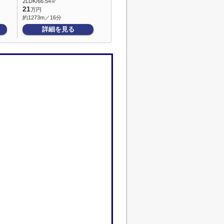
2LDK/66.54㎡
21
万円
約1273m／16分
詳細を見る