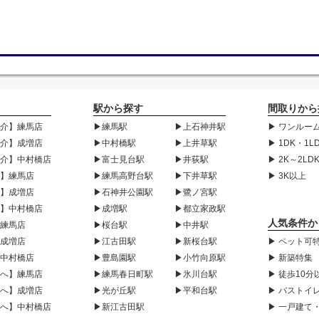
駅から探す
間取りから
紹介】練馬店
▶練馬駅
▶上石神井駅
▶ ワンルーム
紹介】成増店
▶中村橋駅
▶上井草駅
▶ 1DK・1L
紹介】中村橋店
▶富士見台駅
▶井荻駅
▶ 2K～2LD
声】練馬店
▶練馬高野台駅
▶下井草駅
▶ 3K以上
声】成増店
▶石神井公園駅
▶鷺ノ宮駅
声】中村橋店
▶成増駅
▶都立家政駅
人気条件か
】練馬店
▶桜台駅
▶中井駅
】成増店
▶江古田駅
▶新桜台駅
▶ ペット可
】中村橋店
▶豊島園駅
▶小竹向原駅
▶ 新築特集
様へ】練馬店
▶練馬春日町駅
▶氷川台駅
▶ 徒歩10分
様へ】成増店
▶光が丘駅
▶平和台駅
▶ バストイ
様へ】中村橋店
▶新江古田駅
▶ 一戸建て