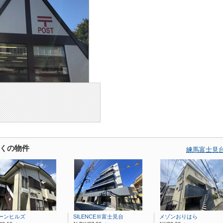
くの物件
練馬富士見
ーンヒルズ
SILENCEⅢ富士見台
メゾンおりはら