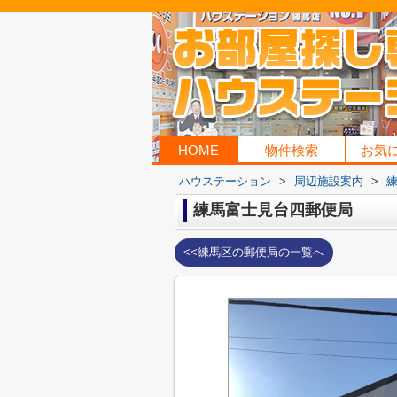
HOME
物件検索
お気
ハウステーション
>
周辺施設案内
>
練馬富士見台四郵便局
<<練馬区の郵便局の一覧へ