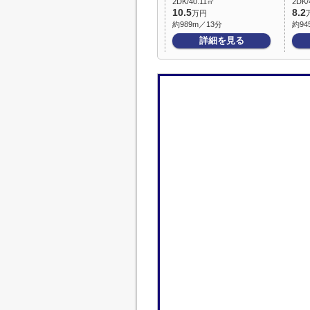
2DK/40.11㎡
2DK/
10.5
8.2
万円
約989m／13分
約94
詳細を見る