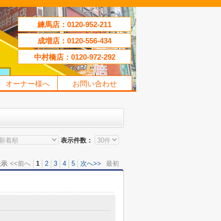
練馬店：0120-952-211
成増店：0120-556-434
中村橋店：0120-972-292
オーナー様へ
お問い合わせ
表示件数：
表示
<<前へ
1
2
3
4
5
次へ>>
最初