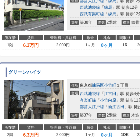
交通
都営大江戸線
「
練馬
」駅 徒歩12
西武池袋線
「
練馬
」駅 徒歩12分
西武有楽町線
「
練馬
」駅 徒歩12
築38年
2階建
鉄骨
築年
階数
構造
所在階
賃料
管理費・共益費
敷金
礼金
間取り
6.3
万円
0ヶ月
1階
2,000円
1ヶ月
1R
2
グリーンハイツ
東京都
練馬区
小竹町
１丁目
住所
交通
西武池袋線
「
江古田
」駅 徒歩4分
有楽町線
「
小竹向原
」駅 徒歩11
都営大江戸線
「
新江古田
」駅 徒
築37年
2階建
木造
築年
階数
構造
所在階
賃料
管理費・共益費
敷金
礼金
間取り
6.3
万円
0ヶ月
2階
2,000円
1ヶ月
1DK
2