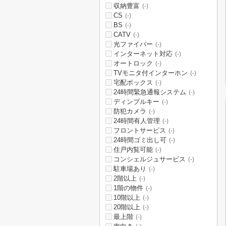
収納豊富
(-)
CS
(-)
BS
(-)
CATV
(-)
光ファイバー
(-)
インターネット対応
(-)
オートロック
(-)
TVモニタ付インターホン
(-)
宅配ボックス
(-)
24時間緊急通報システム
(-)
ディンプルキー
(-)
防犯カメラ
(-)
24時間有人管理
(-)
フロントサービス
(-)
24時間ゴミ出し可
(-)
住戸内覧可能
(-)
コンシェルジュサービス
(-)
駐車場あり
(-)
2階以上
(-)
1階の物件
(-)
10階以上
(-)
20階以上
(-)
最上階
(-)