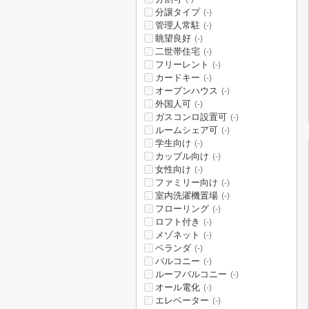
分譲タイプ
(-)
管理人常駐
(-)
眺望良好
(-)
二世帯住宅
(-)
フリーレント
(-)
カードキー
(-)
オープンハウス
(-)
外国人可
(-)
ガスコンロ設置可
(-)
ルームシェア可
(-)
学生向け
(-)
カップル向け
(-)
女性向け
(-)
ファミリー向け
(-)
室内洗濯機置場
(-)
フローリング
(-)
ロフト付き
(-)
メゾネット
(-)
ベランダ
(-)
バルコニー
(-)
ルーフバルコニー
(-)
オール電化
(-)
エレベーター
(-)