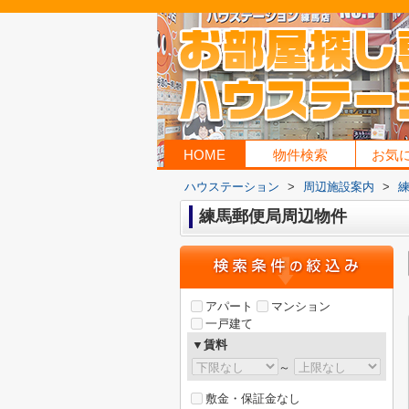
HOME
物件検索
お気
ハウステーション
>
周辺施設案内
>
練馬郵便局周辺物件
アパート
マンション
一戸建て
▼賃料
～
敷金・保証金なし