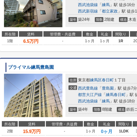
西武池袋線
「
練馬
」駅 徒歩16分
西武新宿線
「
都立家政
」駅 徒歩1
築24年
2階建
木造
築年
階数
構造
所在階
賃料
管理費・共益費
敷金
礼金
間取り
6.5
万円
1階
-
1ヶ月
1ヶ月
1R
2
プライマル練馬豊島園
東京都
練馬区
春日町
１丁目
住所
交通
西武豊島線
「
豊島園
」駅 徒歩7分
都営大江戸線
「
練馬春日町
」駅 
西武池袋線
「
練馬
」駅 徒歩18分
築4年
8階建
鉄筋
築年
階数
構造
所在階
賃料
管理費・共益費
敷金
礼金
間取り
15.9
万円
0ヶ月
2階
-
1ヶ月
1LDK