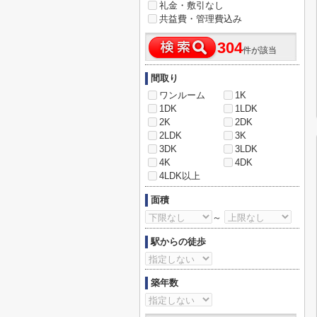
礼金・敷引なし
共益費・管理費込み
304
件が該当
間取り
ワンルーム
1K
1DK
1LDK
2K
2DK
2LDK
3K
3DK
3LDK
4K
4DK
4LDK以上
面積
～
駅からの徒歩
築年数