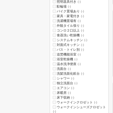
照明器具付き
(-)
駐輪場
(-)
バイク置場あり
(-)
家具・家電付き
(-)
洗濯機置場有
(-)
外観タイル張り
(-)
コンロ２口以上
(-)
食器洗い乾燥機
(-)
システムキッチン
(-)
対面式キッチン
(-)
バス・トイレ別
(-)
追焚機能浴室
(-)
浴室乾燥機
(-)
温水洗浄便座
(-)
洗面台
(-)
洗髪洗面化粧台
(-)
シャワー
(-)
独立洗面台
(-)
エアコン
(-)
床暖房
(-)
床下収納
(-)
ウォークインクロゼット
(-)
ウォークインシューズクロゼット
(-)