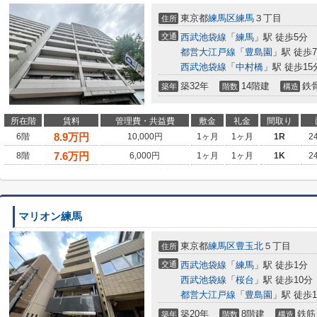
東京都
練馬区
練馬
３丁目
住所
交通
西武池袋線
「
練馬
」駅 徒歩5分
都営大江戸線
「
豊島園
」駅 徒歩
西武池袋線
「
中村橋
」駅 徒歩15
築32年
14階建
鉄
築年
階数
構造
所在階
賃料
管理費・共益費
敷金
礼金
間取り
8.9
万円
6階
10,000円
1ヶ月
1ヶ月
1R
2
7.6
万円
8階
6,000円
1ヶ月
1ヶ月
1K
2
マリオン練馬
東京都
練馬区
豊玉北
５丁目
住所
交通
西武池袋線
「
練馬
」駅 徒歩1分
西武池袋線
「
桜台
」駅 徒歩10分
都営大江戸線
「
豊島園
」駅 徒歩1
築20年
8階建
鉄筋
築年
階数
構造