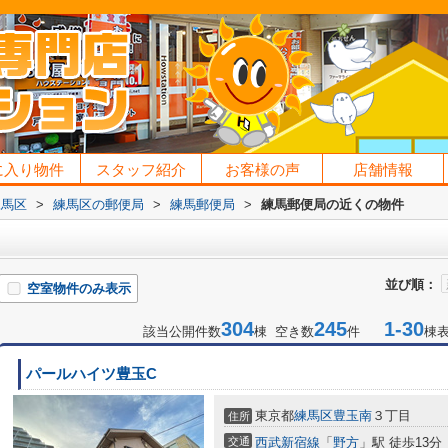
に入り物件
スタッフ紹介
お客様の声
店舗情報
練馬区
>
練馬区の郵便局
>
練馬郵便局
>
練馬郵便局の近くの物件
並び順：
空室物件のみ表示
304
245
1-30
該当公開件数
棟 空き数
件
棟
パールハイツ豊玉C
東京都
練馬区
豊玉南
３丁目
住所
交通
西武新宿線
「
野方
」駅 徒歩13分