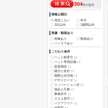
304
件が該当
情報公開日
指定しない
本日
3日以内
1週間以内
画像・動画あり
画像あり
動画あり
パノラマあり
こだわり条件
ペット飼育可
(-)
ペット専用設備
(-)
楽器相談
(-)
陽当り良好
(-)
閑静な住宅地
(-)
デザイナーズ
(-)
リノベーション済
(-)
保証人不要
(-)
事務所可
(-)
２人入居可
(-)
バリアフリー
(-)
分割可
(-)