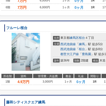
7
万円
0ヶ月
5階
6,000円
1ヶ月
1R
17
7
万円
0ヶ月
6階
6,000円
1ヶ月
1R
17
フルーレ桜台
東京都
練馬区
桜台
４丁目
住所
交通
西武池袋線
「
練馬
」駅 徒歩5分
西武池袋線
「
桜台
」駅 徒歩8分
都営大江戸線
「
豊島園
」駅 徒歩1
築36年
2階建
木造
築年
階数
構造
所在階
賃料
管理費・共益費
敷金
礼金
間取り
4.9
万円
0ヶ月
1階
3,000円
1ヶ月
1R
1
藤和シティスクエア練馬