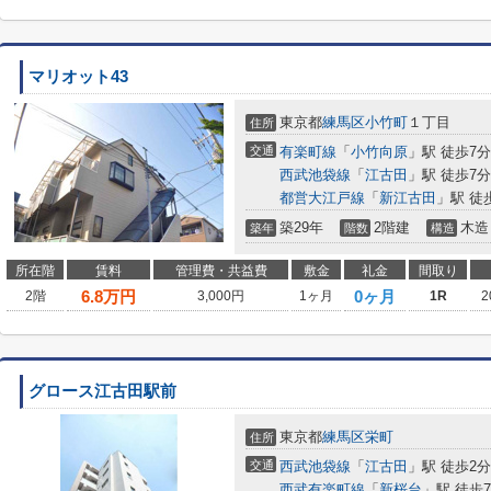
マリオット43
東京都
練馬区
小竹町
１丁目
住所
交通
有楽町線
「
小竹向原
」駅 徒歩7分
西武池袋線
「
江古田
」駅 徒歩7分
都営大江戸線
「
新江古田
」駅 徒
築29年
2階建
木造
築年
階数
構造
所在階
賃料
管理費・共益費
敷金
礼金
間取り
6.8
万円
0ヶ月
2階
3,000円
1ヶ月
1R
2
グロース江古田駅前
東京都
練馬区
栄町
住所
交通
西武池袋線
「
江古田
」駅 徒歩2分
西武有楽町線
「
新桜台
」駅 徒歩