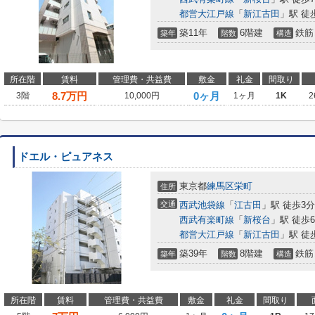
都営大江戸線
「
新江古田
」駅 徒
築11年
6階建
鉄筋
築年
階数
構造
所在階
賃料
管理費・共益費
敷金
礼金
間取り
8.7
万円
0ヶ月
3階
10,000円
1ヶ月
1K
2
ドエル・ピュアネス
東京都
練馬区
栄町
住所
交通
西武池袋線
「
江古田
」駅 徒歩3分
西武有楽町線
「
新桜台
」駅 徒歩
都営大江戸線
「
新江古田
」駅 徒
築39年
8階建
鉄筋
築年
階数
構造
所在階
賃料
管理費・共益費
敷金
礼金
間取り