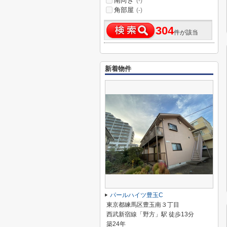
南向き
(-)
角部屋
(-)
304
件が該当
新着物件
パールハイツ豊玉C
東京都練馬区豊玉南３丁目
西武新宿線「野方」駅 徒歩13分
築24年