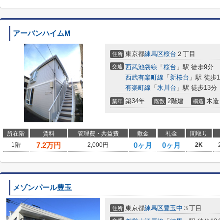
アーバンハイムM
東京都
練馬区
桜台
２丁目
住所
交通
西武池袋線
「
桜台
」駅 徒歩9分
西武有楽町線
「
新桜台
」駅 徒歩1
有楽町線
「
氷川台
」駅 徒歩13分
築34年
2階建
木造
築年
階数
構造
所在階
賃料
管理費・共益費
敷金
礼金
間取り
7.2
万円
0ヶ月
0ヶ月
1階
2,000円
2K
メゾンパール豊玉
東京都
練馬区
豊玉中
３丁目
住所