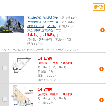
西武池袋線
「
練馬高野台
」駅 徒歩12分
西武池袋線
「
石神井公園
」駅 徒歩15分
都営大江戸線
「
光が丘
」駅 徒歩25分
東京都
練馬区
高野台
４丁目
14.1
18.5
万円～
万円
築年数：築1年未満 ｜募集中：
6室
階数：8階建
ペットと一緒に暮らせる新築分譲 デザイナーズマンション
14.1
万
円
(管理費・共益費 15,000円)
敷：0ヶ月｜礼：0ヶ月
所在階：1階
間取り：1LDK
面積：42.43㎡
14.7
万
円
(管理費・共益費 15,000円)
敷：0ヶ月｜礼：0ヶ月
所在階：2階