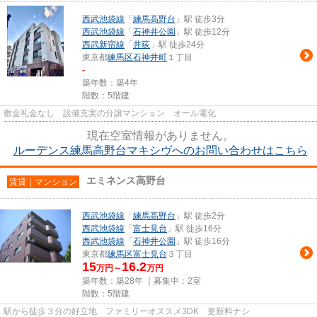
西武池袋線
「
練馬高野台
」駅 徒歩3分
西武池袋線
「
石神井公園
」駅 徒歩12分
西武新宿線
「
井荻
」駅 徒歩24分
東京都
練馬区
石神井町
１丁目
-
築年数：築4年
階数：5階建
敷金礼金なし 設備充実の分譲マンション オール電化
現在空室情報がありません。
ルーデンス練馬高野台マキシヴへのお問い合わせはこちら
エミネンス高野台
賃貸｜マンション
西武池袋線
「
練馬高野台
」駅 徒歩2分
西武池袋線
「
富士見台
」駅 徒歩16分
西武池袋線
「
石神井公園
」駅 徒歩16分
東京都
練馬区
富士見台
３丁目
15
16.2
万円～
万円
築年数：築28年 ｜募集中：
2室
階数：5階建
駅から徒歩３分の好立地 ファミリーオススメ3DK 更新料ナシ