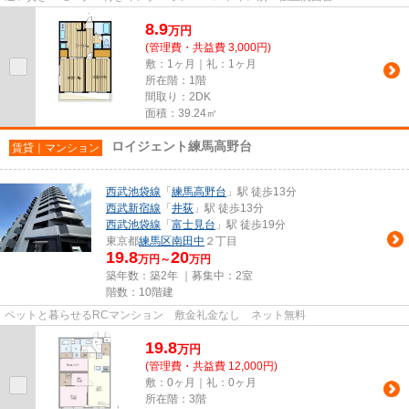
8.9
万
円
(管理費・共益費 3,000円)
敷：1ヶ月｜礼：1ヶ月
所在階：1階
間取り：2DK
面積：39.24㎡
ロイジェント練馬高野台
賃貸｜マンション
西武池袋線
「
練馬高野台
」駅 徒歩13分
西武新宿線
「
井荻
」駅 徒歩13分
西武池袋線
「
富士見台
」駅 徒歩19分
東京都
練馬区
南田中
２丁目
19.8
20
万円～
万円
築年数：築2年 ｜募集中：
2室
階数：10階建
ペットと暮らせるRCマンション 敷金礼金なし ネット無料
19.8
万
円
(管理費・共益費 12,000円)
敷：0ヶ月｜礼：0ヶ月
所在階：3階