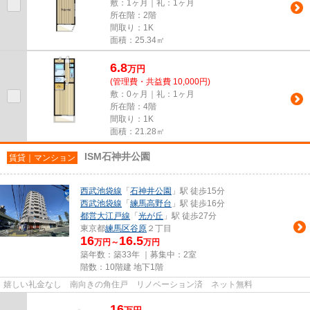
敷：1ヶ月｜礼：1ヶ月
所在階：2階
間取り：1K
面積：25.34㎡
6.8
万
円
(管理費・共益費 10,000円)
敷：0ヶ月｜礼：1ヶ月
所在階：4階
間取り：1K
面積：21.28㎡
ISM石神井公園
賃貸｜マンション
西武池袋線
「
石神井公園
」駅 徒歩15分
西武池袋線
「
練馬高野台
」駅 徒歩16分
都営大江戸線
「
光が丘
」駅 徒歩27分
東京都
練馬区
谷原
２丁目
16
16.5
万円～
万円
築年数：築33年 ｜募集中：
2室
階数：10階建 地下1階
嬉しい礼金なし 南向きの角住戸 リノベーション済 ネット無料
16