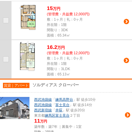
15
万
円
(管理費・共益費 12,000円)
敷：1ヶ月｜礼：0ヶ月
所在階：1階
間取り：3DK
面積：65.34㎡
16.2
万
円
(管理費・共益費 12,000円)
敷：1ヶ月｜礼：0ヶ月
所在階：1階
間取り：3LDK
面積：65.13㎡
ソルディアス クローバー
賃貸｜アパート
西武池袋線
「
練馬高野台
」駅 徒歩10分
西武池袋線
「
富士見台
」駅 徒歩14分
西武新宿線
「
井荻
」駅 徒歩20分
東京都
練馬区
富士見台
２丁目
11
万円
築年数：築7年 ｜募集中：
1室