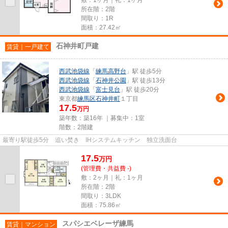
敷：1ヶ月｜礼：1ヶ月
所在階：2階
間取り：1R
面積：27.42㎡
石神井町戸建
賃貸｜一戸建て
西武池袋線
「
練馬高野台
」駅 徒歩5分
西武池袋線
「
石神井公園
」駅 徒歩13分
西武池袋線
「
富士見台
」駅 徒歩20分
東京都
練馬区
石神井町
１丁目
17.5
万円
築年数：築16年 ｜募集中：
1室
階数：2階建
最寄り駅徒歩5分 追い焚き IHシステムキッチン 独立洗面台
17.5
万
円
(管理費・共益費 -)
敷：2ヶ月｜礼：1ヶ月
所在階：2階
間取り：3LDK
面積：75.86㎡
スパシエベレーザ練馬
賃貸｜マンション