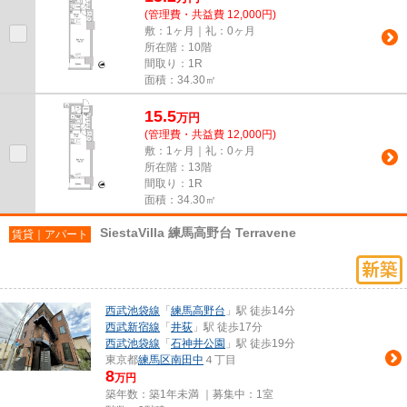
(管理費・共益費 12,000円)
敷：1ヶ月｜礼：0ヶ月
所在階：10階
間取り：1R
面積：34.30㎡
15.5
万
円
(管理費・共益費 12,000円)
敷：1ヶ月｜礼：0ヶ月
所在階：13階
間取り：1R
面積：34.30㎡
SiestaVilla 練馬高野台 Terravene
賃貸｜アパート
西武池袋線
「
練馬高野台
」駅 徒歩14分
西武新宿線
「
井荻
」駅 徒歩17分
西武池袋線
「
石神井公園
」駅 徒歩19分
東京都
練馬区
南田中
４丁目
8
万円
築年数：築1年未満 ｜募集中：
1室