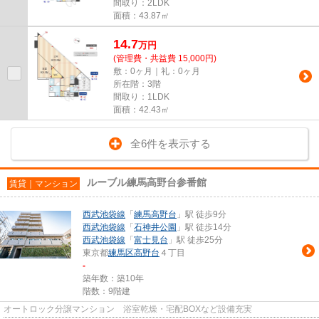
間取り：2LDK
面積：43.87㎡
14.7
万
円
(管理費・共益費 15,000円)
敷：0ヶ月｜礼：0ヶ月
所在階：3階
間取り：1LDK
面積：42.43㎡
全6件を表示する
ルーブル練馬高野台参番館
賃貸｜マンション
西武池袋線
「
練馬高野台
」駅 徒歩9分
西武池袋線
「
石神井公園
」駅 徒歩14分
西武池袋線
「
富士見台
」駅 徒歩25分
東京都
練馬区
高野台
４丁目
-
築年数：築10年
階数：9階建
オートロック分譲マンション 浴室乾燥・宅配BOXなど設備充実