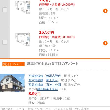
万
円
(管理費・共益費 10,000円)
敷：1ヶ月｜礼：0ヶ月
所在階：3階
間取り：1LDK
面積：56.55㎡
16.5
万
円
(管理費・共益費 10,000円)
敷：1ヶ月｜礼：0ヶ月
所在階：8階
間取り：1LDK
面積：56.55㎡
練馬区富士見台３丁目のアパート
賃貸｜アパート
西武池袋線
「
練馬高野台
」駅 徒歩4分
西武池袋線
「
富士見台
」駅 徒歩15分
西武池袋線
「
石神井公園
」駅 徒歩17分
東京都
練馬区
富士見台
３丁目
8.9
万円
築年数：築19年 ｜募集中：
1室
階数：2階建
追い焚き モニター付きインターホン バストイレ別・独立洗面台