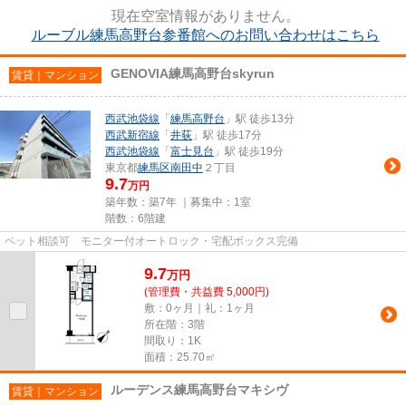
現在空室情報がありません。
ルーブル練馬高野台参番館へのお問い合わせはこちら
GENOVIA練馬高野台skyrun
賃貸｜マンション
西武池袋線
「
練馬高野台
」駅 徒歩13分
西武新宿線
「
井荻
」駅 徒歩17分
西武池袋線
「
富士見台
」駅 徒歩19分
東京都
練馬区
南田中
２丁目
9.7
万円
築年数：築7年 ｜募集中：
1室
階数：6階建
ペット相談可 モニター付オートロック・宅配ボックス完備
9.7
万
円
(管理費・共益費 5,000円)
敷：0ヶ月｜礼：1ヶ月
所在階：3階
間取り：1K
面積：25.70㎡
ルーデンス練馬高野台マキシヴ
賃貸｜マンション