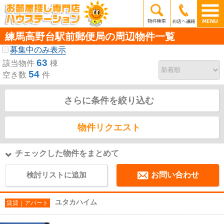
練馬高野台駅前郵便局の周辺物件一覧
募集中のみ表示
63
該当物件
棟
54
空き数
件
さらに条件を絞り込む
物件リクエスト
チェックした物件をまとめて
検討リストに追加
お問い合わせ
ユタカハイム
賃貸｜アパート