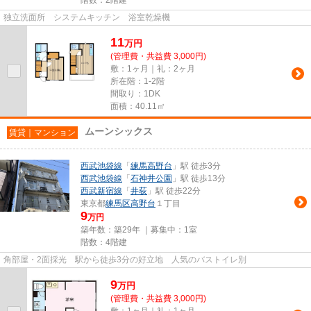
階数：2階建
独立洗面所 システムキッチン 浴室乾燥機
11
万
円
(管理費・共益費 3,000円)
敷：1ヶ月｜礼：2ヶ月
所在階：1-2階
間取り：1DK
面積：40.11㎡
ムーンシックス
賃貸｜マンション
西武池袋線
「
練馬高野台
」駅 徒歩3分
西武池袋線
「
石神井公園
」駅 徒歩13分
西武新宿線
「
井荻
」駅 徒歩22分
東京都
練馬区
高野台
１丁目
9
万円
築年数：築29年 ｜募集中：
1室
階数：4階建
角部屋・2面採光 駅から徒歩3分の好立地 人気のバストイレ別
9
万
円
(管理費・共益費 3,000円)