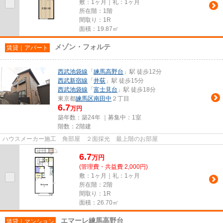
敷：1ヶ月｜礼：1ヶ月
所在階：1階
間取り：1R
面積：19.87㎡
メゾン・フォルテ
賃貸｜アパート
西武池袋線
「
練馬高野台
」駅 徒歩12分
西武新宿線
「
井荻
」駅 徒歩15分
西武池袋線
「
富士見台
」駅 徒歩18分
東京都
練馬区
南田中
２丁目
6.7
万円
築年数：築24年 ｜募集中：
1室
階数：2階建
ハウスメーカー施工 角部屋 ２面採光 最上階のお部屋
6.7
万
円
(管理費・共益費 2,000円)
敷：1ヶ月｜礼：1ヶ月
所在階：2階
間取り：1R
面積：26.70㎡
エマーレ練馬高野台
賃貸｜マンション