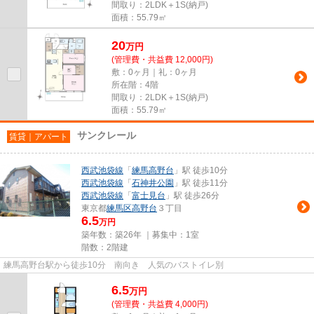
間取り：2LDK＋1S(納戸)
面積：55.79㎡
20
万
円
(管理費・共益費 12,000円)
敷：0ヶ月｜礼：0ヶ月
所在階：4階
間取り：2LDK＋1S(納戸)
面積：55.79㎡
サンクレール
賃貸｜アパート
西武池袋線
「
練馬高野台
」駅 徒歩10分
西武池袋線
「
石神井公園
」駅 徒歩11分
西武池袋線
「
富士見台
」駅 徒歩26分
東京都
練馬区
高野台
３丁目
6.5
万円
築年数：築26年 ｜募集中：
1室
階数：2階建
練馬高野台駅から徒歩10分 南向き 人気のバストイレ別
6.5
万
円
(管理費・共益費 4,000円)