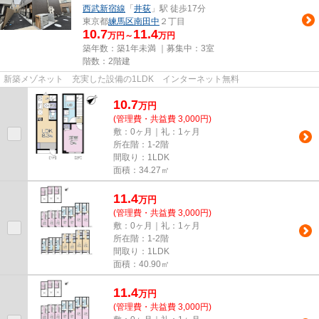
西武新宿線
「
井荻
」駅 徒歩17分
東京都
練馬区
南田中
２丁目
10.7
11.4
万円～
万円
築年数：築1年未満 ｜募集中：
3室
階数：2階建
新築メゾネット 充実した設備の1LDK インターネット無料
10.7
万
円
(管理費・共益費 3,000円)
敷：0ヶ月｜礼：1ヶ月
所在階：1-2階
間取り：1LDK
面積：34.27㎡
11.4
万
円
(管理費・共益費 3,000円)
敷：0ヶ月｜礼：1ヶ月
所在階：1-2階
間取り：1LDK
面積：40.90㎡
11.4
万
円
(管理費・共益費 3,000円)