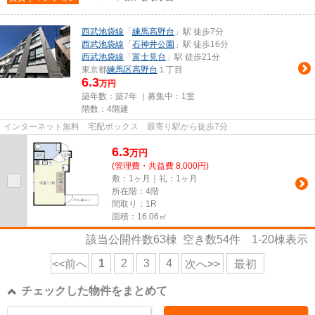
西武池袋線
「
練馬高野台
」駅 徒歩7分
西武池袋線
「
石神井公園
」駅 徒歩16分
西武池袋線
「
富士見台
」駅 徒歩21分
東京都
練馬区
高野台
１丁目
6.3
万円
築年数：築7年 ｜募集中：
1室
階数：4階建
インターネット無料 宅配ボックス 最寄り駅から徒歩7分
6.3
万
円
(管理費・共益費 8,000円)
敷：1ヶ月｜礼：1ヶ月
所在階：4階
間取り：1R
面積：16.06㎡
該当公開件数
63
棟 空き数
54
件
1-20
棟表示
1
2
3
4
<<前へ
次へ>>
最初
チェックした物件をまとめて