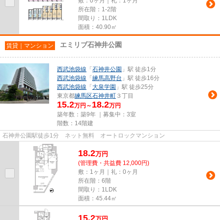
敷：0ヶ月｜礼：1ヶ月
所在階：1-2階
間取り：1LDK
面積：40.90㎡
エミリブ石神井公園
賃貸｜マンション
西武池袋線
「
石神井公園
」駅 徒歩1分
西武池袋線
「
練馬高野台
」駅 徒歩16分
西武池袋線
「
大泉学園
」駅 徒歩25分
東京都
練馬区
石神井町
３丁目
15.2
18.2
万円～
万円
築年数：築9年 ｜募集中：
3室
階数：14階建
石神井公園駅徒歩1分 ネット無料 オートロックマンション
18.2
万
円
(管理費・共益費 12,000円)
敷：1ヶ月｜礼：0ヶ月
所在階：6階
間取り：1LDK
面積：45.44㎡
15.2
万
円