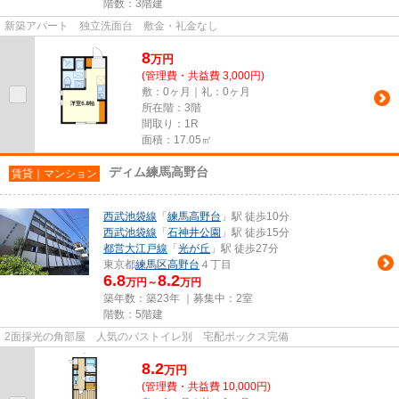
階数：3階建
新築アパート 独立洗面台 敷金・礼金なし
8
万
円
(管理費・共益費 3,000円)
敷：0ヶ月｜礼：0ヶ月
所在階：3階
間取り：1R
面積：17.05㎡
ディム練馬高野台
賃貸｜マンション
西武池袋線
「
練馬高野台
」駅 徒歩10分
西武池袋線
「
石神井公園
」駅 徒歩15分
都営大江戸線
「
光が丘
」駅 徒歩27分
東京都
練馬区
高野台
４丁目
6.8
8.2
万円～
万円
築年数：築23年 ｜募集中：
2室
階数：5階建
2面採光の角部屋 人気のバストイレ別 宅配ボックス完備
8.2
万
円
(管理費・共益費 10,000円)