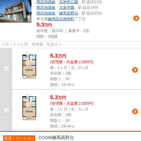
西武池袋線
「
石神井公園
」駅 徒歩11分
西武池袋線
「
大泉学園
」駅 徒歩14分
西武池袋線
「
練馬高野台
」駅 徒歩25分
東京都
練馬区
石神井町
７丁目
5.3
万円
築年数：築24年 ｜募集中：
2室
階数：2階建
バス・トイレ別 角部屋 礼金ナシ
5.3
万
円
(管理費・共益費 2,000円)
敷：1ヶ月｜礼：0ヶ月
所在階：1階
間取り：1K
面積：19.44㎡
5.3
万
円
(管理費・共益費 2,000円)
敷：1ヶ月｜礼：0ヶ月
所在階：1階
間取り：1K
面積：19.44㎡
ZOOM練馬高野台
賃貸｜マンション