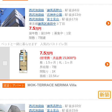
西武池袋線
「
練馬高野台
」駅 徒歩6分
西武池袋線
「
石神井公園
」駅 徒歩13分
西武池袋線
「
富士見台
」駅 徒歩17分
東京都
練馬区
南田中
３丁目
7.5
万円
築年数：築19年 ｜募集中：
1室
階数：7階建
ペットと一緒に暮らせます 人気のバストイレ別
7.5
万
円
(管理費・共益費 15,000円)
敷：1.5ヶ月｜礼：1ヶ月
所在階：7階
間取り：1K
面積：22.54㎡
MOK-TERRACE NERIMA Villa
賃貸｜アパート
西武池袋線
「
練馬高野台
」駅 徒歩10分
西武池袋線
「
富士見台
」駅 徒歩15分