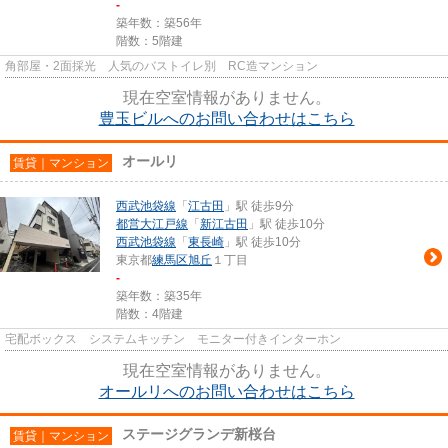
-
築年数：築56年
階数：5階建
角部屋・2面採光 人気のバストイレ別 RC造マンション
現在空室情報がありません。
豊玉ビルへのお問い合わせはこちら
オールリ
賃貸｜マンション
西武池袋線
「
江古田
」駅 徒歩9分
都営大江戸線
「
新江古田
」駅 徒歩10分
西武池袋線
「
東長崎
」駅 徒歩10分
東京都
練馬区
旭丘
１丁目
-
築年数：築35年
階数：4階建
宅配ボックス システムキッチン モニター付きインターホン
現在空室情報がありません。
オールリへのお問い合わせはこちら
ステージグランデ新桜台
賃貸｜マンション