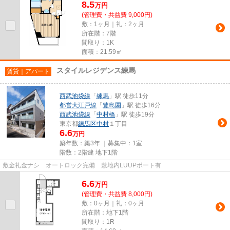
8.5
万
円
(管理費・共益費 9,000円)
敷：1ヶ月｜礼：2ヶ月
所在階：7階
間取り：1K
面積：21.59㎡
スタイルレジデンス練馬
賃貸｜アパート
西武池袋線
「
練馬
」駅 徒歩11分
都営大江戸線
「
豊島園
」駅 徒歩16分
西武池袋線
「
中村橋
」駅 徒歩19分
東京都
練馬区
中村
１丁目
6.6
万円
築年数：築3年 ｜募集中：
1室
階数：2階建 地下1階
敷金礼金ナシ オートロック完備 敷地内LUUPポート有
6.6
万
円
(管理費・共益費 8,000円)
敷：0ヶ月｜礼：0ヶ月
所在階：地下1階
間取り：1R