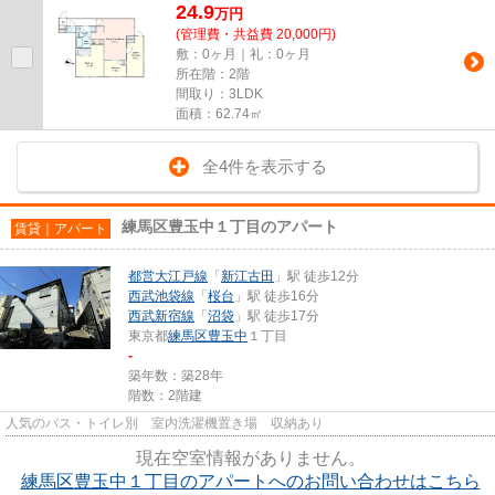
24.9
万
円
(管理費・共益費 20,000円)
敷：0ヶ月｜礼：0ヶ月
所在階：2階
間取り：3LDK
面積：62.74㎡
全4件を表示する
練馬区豊玉中１丁目のアパート
賃貸｜アパート
都営大江戸線
「
新江古田
」駅 徒歩12分
西武池袋線
「
桜台
」駅 徒歩16分
西武新宿線
「
沼袋
」駅 徒歩17分
東京都
練馬区
豊玉中
１丁目
-
築年数：築28年
階数：2階建
人気のバス・トイレ別 室内洗濯機置き場 収納あり
現在空室情報がありません。
練馬区豊玉中１丁目のアパートへのお問い合わせはこちら