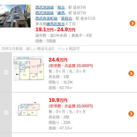
西武池袋線
「
桜台
」駅 徒歩3分
西武池袋線
「
練馬
」駅 徒歩7分
西武有楽町線
「
新桜台
」駅 徒歩11分
東京都
練馬区
桜台
４丁目
19.1
24.9
万円～
万円
築年数：築1年未満 ｜募集中：
4室
階数：5階建
26年1月新築 嬉しい敷金礼金0 ペット相談可
24.6
万
円
(管理費・共益費 20,000円)
敷：0ヶ月｜礼：0ヶ月
所在階：1階
間取り：3LDK
面積：62.74㎡
19.9
万
円
(管理費・共益費 20,000円)
敷：0ヶ月｜礼：0ヶ月
所在階：2階
間取り：2DK
面積：47.13㎡