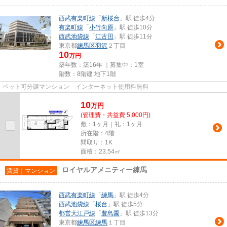
西武有楽町線
「
新桜台
」駅 徒歩4分
有楽町線
「
小竹向原
」駅 徒歩10分
西武池袋線
「
江古田
」駅 徒歩11分
東京都
練馬区
羽沢
２丁目
10
万円
築年数：築16年 ｜募集中：
1室
階数：8階建 地下1階
ペット可分譲マンション インターネット使用料無料
10
万
円
(管理費・共益費 5,000円)
敷：1ヶ月｜礼：1ヶ月
所在階：4階
間取り：1K
面積：23.54㎡
ロイヤルアメニティー練馬
賃貸｜マンション
西武有楽町線
「
練馬
」駅 徒歩4分
西武池袋線
「
桜台
」駅 徒歩5分
都営大江戸線
「
豊島園
」駅 徒歩13分
東京都
練馬区
練馬
１丁目