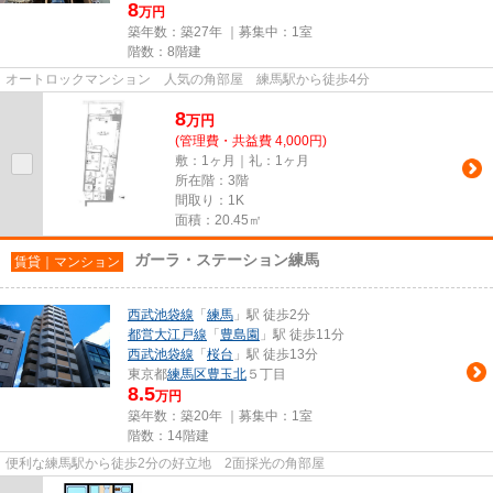
8
万円
築年数：築27年 ｜募集中：
1室
階数：8階建
オートロックマンション 人気の角部屋 練馬駅から徒歩4分
8
万
円
(管理費・共益費 4,000円)
敷：1ヶ月｜礼：1ヶ月
所在階：3階
間取り：1K
面積：20.45㎡
ガーラ・ステーション練馬
賃貸｜マンション
西武池袋線
「
練馬
」駅 徒歩2分
都営大江戸線
「
豊島園
」駅 徒歩11分
西武池袋線
「
桜台
」駅 徒歩13分
東京都
練馬区
豊玉北
５丁目
8.5
万円
築年数：築20年 ｜募集中：
1室
階数：14階建
便利な練馬駅から徒歩2分の好立地 2面採光の角部屋