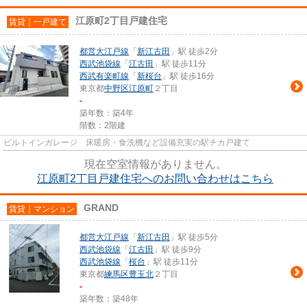
江原町2丁目戸建住宅
賃貸｜一戸建て
都営大江戸線
「
新江古田
」駅 徒歩2分
西武池袋線
「
江古田
」駅 徒歩11分
西武有楽町線
「
新桜台
」駅 徒歩16分
東京都
中野区
江原町
２丁目
-
築年数：築4年
階数：2階建
ビルトインガレージ 床暖房・食洗機など設備充実の駅チカ戸建て
現在空室情報がありません。
江原町2丁目戸建住宅へのお問い合わせはこちら
GRAND
賃貸｜マンション
都営大江戸線
「
新江古田
」駅 徒歩5分
西武池袋線
「
江古田
」駅 徒歩9分
西武池袋線
「
桜台
」駅 徒歩11分
東京都
練馬区
豊玉北
２丁目
-
築年数：築48年