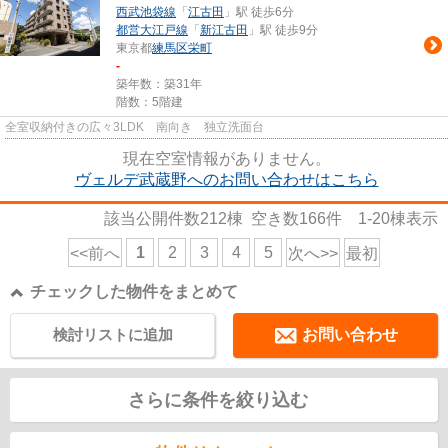
西武池袋線
「
江古田
」駅 徒歩6分
都営大江戸線
「
新江古田
」駅 徒歩9分
東京都
練馬区
栄町
-
築年数：築31年
階数：5階建
全室収納付きの広々3LDK 南向き 独立洗面台
現在空室情報がありません。
ヴェルデ武蔵野へのお問い合わせはこちら
該当公開件数
212
棟 空き数
166
件
1-20
棟表示
1
2
3
4
5
<<前へ
次へ>>
最初
チェックした物件をまとめて
検討リストに追加
お問い合わせ
さらに条件を絞り込む