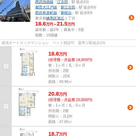
西武池袋線
「
江古田
」駅 徒歩2分
都営大江戸線
「
新江古田
」駅 徒歩9分
西武有楽町線
「
新桜台
」駅 徒歩9分
東京都
練馬区
旭丘
１丁目
18.6
21.5
万円～
万円
築年数：築2年 ｜募集中：
5室
階数：10階建
築浅オートロックマンション ペット相談可 最寄り駅徒歩2分
18.6
万
円
(管理費・共益費 18,000円)
敷：1ヶ月｜礼：0ヶ月
所在階：2階
間取り：2DK
面積：40.96㎡
20.8
万
円
(管理費・共益費 20,000円)
敷：1ヶ月｜礼：0ヶ月
所在階：2階
間取り：2LDK
面積：47.60㎡
18.7
万
円