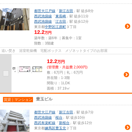
都営大江戸線
「
新江古田
」駅 徒歩8分
西武池袋線
「
東長崎
」駅 徒歩11分
西武池袋線
「
江古田
」駅 徒歩12分
東京都
中野区
江原町
３丁目
12.2
万円
築年数：築6年 ｜募集中：
1室
階数：3階建
追い焚き 浴室乾燥機 宅配ボックス メゾネットタイプのお部屋
12.2
万
円
(管理費・共益費 2,000円)
敷：6万円｜礼：6万円
所在階：1-3階
間取り：1LDK
面積：37.19㎡
豊玉ビル
賃貸｜マンション
都営大江戸線
「
新江古田
」駅 徒歩7分
西武池袋線
「
桜台
」駅 徒歩10分
西武有楽町線
「
新桜台
」駅 徒歩12分
東京都
練馬区
豊玉北
２丁目