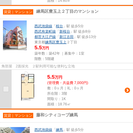
面積：14.60㎡
練馬区豊玉上２丁目のマンション
賃貸｜マンション
西武池袋線
「
桜台
」駅 徒歩5分
西武有楽町線
「
新桜台
」駅 徒歩8分
都営大江戸線
「
新江古田
」駅 徒歩13分
東京都
練馬区
豊玉上
２丁目
5.5
万円
築年数：築42年 ｜募集中：
1室
階数：5階建
角部屋 2面採光 ２駅利用可能な便利な立地
5.5
万
円
(管理費・共益費 7,000円)
敷：0ヶ月｜礼：0ヶ月
所在階：3階
間取り：1K
面積：18.76㎡
藤和シティコープ練馬
賃貸｜マンション
西武池袋線
「
練馬
」駅 徒歩5分