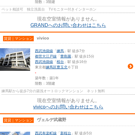
階数：3階建
ペット相談可 独立洗面台 TVモニター付きインターホン
現在空室情報がありません。
GRANDへのお問い合わせはこちら
vivico
賃貸｜マンション
西武池袋線
「
練馬
」駅 徒歩7分
都営大江戸線
「
豊島園
」駅 徒歩15分
西武池袋線
「
桜台
」駅 徒歩16分
東京都
練馬区
豊玉北
６丁目
-
築年数：築1年
階数：3階建
練馬駅から徒歩7分の築浅オートロックマンション ネット無料
現在空室情報がありません。
vivicoへのお問い合わせはこちら
ヴェルデ武蔵野
賃貸｜マンション
西武有楽町線
「
新桜台
」駅 徒歩5分