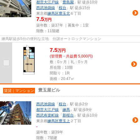
都営大江戸線
「
豊島園
」駅 徒歩10分
西武池袋線
「
桜台
」駅 徒歩15分
東京都
練馬区
豊玉北
６丁目
7.5
万円
築年数：築37年 ｜募集中：
1室
階数：11階建
練馬駅徒歩5分の便利な立地 分譲オートロックマンション
7.5
万
円
(管理費・共益費 5,000円)
敷：0ヶ月｜礼：0ヶ月
所在階：10階
間取り：1R
面積：20.47㎡
豊玉屋ビル
賃貸｜マンション
西武池袋線
「
桜台
」駅 徒歩2分
都営大江戸線
「
練馬
」駅 徒歩9分
西武有楽町線
「
新桜台
」駅 徒歩10分
東京都
練馬区
豊玉上
２丁目
-
築年数：築39年
階数：7階建