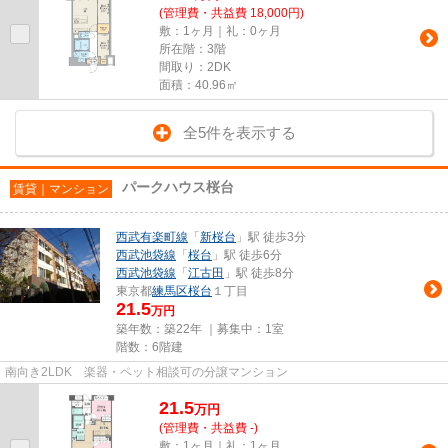
(管理費・共益費 18,000円)
敷：1ヶ月｜礼：0ヶ月
所在階：3階
間取り：2DK
面積：40.96㎡
全5件を表示する
パークハウス桜台
賃貸｜マンション
西武有楽町線
「
新桜台
」駅 徒歩3分
西武池袋線
「
桜台
」駅 徒歩6分
西武池袋線
「
江古田
」駅 徒歩8分
東京都
練馬区
桜台
１丁目
21.5
万円
築年数：築22年 ｜募集中：
1室
階数：6階建
南向き2LDK 楽器・ペット相談可の分譲マンション
21.5
万
円
(管理費・共益費 -)
敷：1ヶ月｜礼：1ヶ月