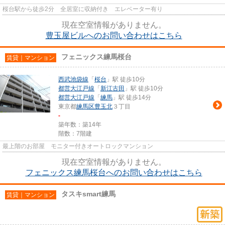
桜台駅から徒歩2分 全居室に収納付き エレベーター有り
現在空室情報がありません。
豊玉屋ビルへのお問い合わせはこちら
フェニックス練馬桜台
賃貸｜マンション
西武池袋線
「
桜台
」駅 徒歩10分
都営大江戸線
「
新江古田
」駅 徒歩10分
都営大江戸線
「
練馬
」駅 徒歩14分
東京都
練馬区
豊玉北
３丁目
-
築年数：築14年
階数：7階建
最上階のお部屋 モニター付きオートロックマンション
現在空室情報がありません。
フェニックス練馬桜台へのお問い合わせはこちら
タスキsmart練馬
賃貸｜マンション