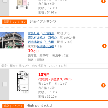
所在階：5階
間取り：2LDK
面積：54.97㎡
ジョイフルサンワ
賃貸｜マンション
有楽町線
「
小竹向原
」駅 徒歩1分
西武有楽町線
「
新桜台
」駅 徒歩14分
西武池袋線
「
江古田
」駅 徒歩16分
東京都
板橋区
小茂根
１丁目
10
万円
築年数：築29年 ｜募集中：
1室
階数：3階建
最寄り駅から徒歩1分 独立洗面台 バストイレ別
10
万
円
(管理費・共益費 3,000円)
敷：1ヶ月｜礼：1ヶ月
所在階：2階
間取り：1LDK
面積：35.10㎡
High punt e.k.d
賃貸｜アパート