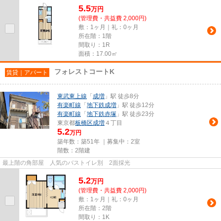
5.5
万
円
(管理費・共益費 2,000円)
敷：1ヶ月｜礼：0ヶ月
所在階：1階
間取り：1R
面積：17.00㎡
フォレストコートK
賃貸｜アパート
東武東上線
「
成増
」駅 徒歩8分
有楽町線
「
地下鉄成増
」駅 徒歩12分
有楽町線
「
地下鉄赤塚
」駅 徒歩23分
東京都
板橋区
成増
４丁目
5.2
万円
築年数：築51年 ｜募集中：
2室
階数：2階建
最上階の角部屋 人気のバストイレ別 2面採光
5.2
万
円
(管理費・共益費 2,000円)
敷：1ヶ月｜礼：0ヶ月
所在階：2階
間取り：1K