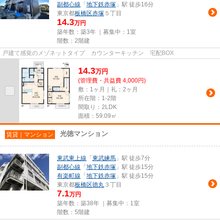
副都心線
「
地下鉄赤塚
」駅 徒歩16分
東京都
板橋区
赤塚
５丁目
14.3
万円
築年数：築3年 ｜募集中：
1室
階数：2階建
戸建て感覚のメゾネットタイプ カウンターキッチン 宅配BOX
14.3
万
円
(管理費・共益費 4,000円)
敷：1ヶ月｜礼：2ヶ月
所在階：1-2階
間取り：2LDK
面積：59.09㎡
光徳マンション
賃貸｜マンション
東武東上線
「
東武練馬
」駅 徒歩7分
副都心線
「
地下鉄赤塚
」駅 徒歩15分
有楽町線
「
地下鉄赤塚
」駅 徒歩15分
東京都
板橋区
徳丸
３丁目
7.1
万円
築年数：築38年 ｜募集中：
1室
階数：5階建