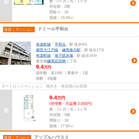
敷：0ヶ月｜礼：1ヶ月
所在階：2階
間取り：1K
面積：18.09㎡
ドミール平和台
賃貸｜マンション
有楽町線
「
平和台
」駅 徒歩9分
都営大江戸線
「
練馬春日町
」駅 徒歩17分
有楽町線
「
地下鉄赤塚
」駅 徒歩16分
東京都
練馬区
田柄
１丁目
9.4
万円
築年数：築18年 ｜募集中：
1室
階数：4階建
オートロックマンション 南向き・角部屋のお部屋
9.4
万
円
(管理費・共益費 3,000円)
敷：1ヶ月｜礼：1ヶ月
所在階：3階
間取り：1K
面積：27.66㎡
アップルハウスⅡ
賃貸｜アパート