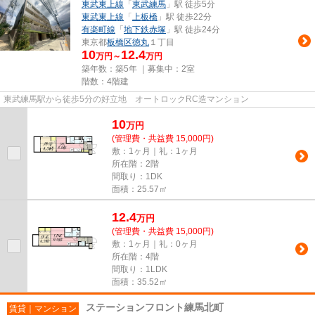
東武東上線
「
東武練馬
」駅 徒歩5分
東武東上線
「
上板橋
」駅 徒歩22分
有楽町線
「
地下鉄赤塚
」駅 徒歩24分
東京都
板橋区
徳丸
１丁目
10
12.4
万円～
万円
築年数：築5年 ｜募集中：
2室
階数：4階建
東武練馬駅から徒歩5分の好立地 オートロックRC造マンション
10
万
円
(管理費・共益費 15,000円)
敷：1ヶ月｜礼：1ヶ月
所在階：2階
間取り：1DK
面積：25.57㎡
12.4
万
円
(管理費・共益費 15,000円)
敷：1ヶ月｜礼：0ヶ月
所在階：4階
間取り：1LDK
面積：35.52㎡
ステーションフロント練馬北町
賃貸｜マンション