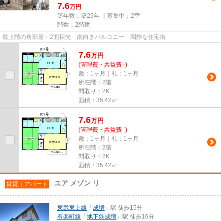
7.6
万円
築年数：築29年 ｜募集中：
2室
階数：2階建
最上階の角部屋・2面採光 南向きバルコニー 閑静な住宅街
7.6
万
円
(管理費・共益費 -)
敷：1ヶ月｜礼：1ヶ月
所在階：2階
間取り：2K
面積：35.42㎡
7.6
万
円
(管理費・共益費 -)
敷：1ヶ月｜礼：1ヶ月
所在階：2階
間取り：2K
面積：35.42㎡
ユア メゾン リ
賃貸｜アパート
東武東上線
「
成増
」駅 徒歩15分
有楽町線
「
地下鉄成増
」駅 徒歩16分