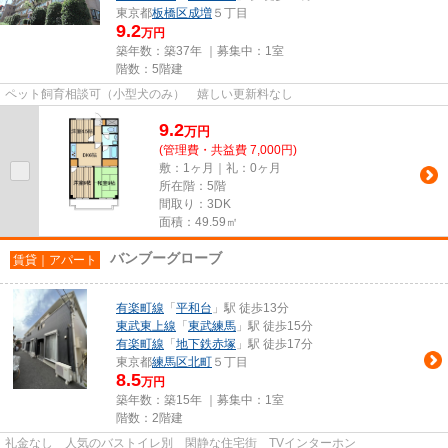
東京都
板橋区
成増
５丁目
9.2
万円
築年数：築37年 ｜募集中：
1室
階数：5階建
ペット飼育相談可（小型犬のみ） 嬉しい更新料なし
9.2
万
円
(管理費・共益費 7,000円)
敷：1ヶ月｜礼：0ヶ月
所在階：5階
間取り：3DK
面積：49.59㎡
バンブーグローブ
賃貸｜アパート
有楽町線
「
平和台
」駅 徒歩13分
東武東上線
「
東武練馬
」駅 徒歩15分
有楽町線
「
地下鉄赤塚
」駅 徒歩17分
東京都
練馬区
北町
５丁目
8.5
万円
築年数：築15年 ｜募集中：
1室
階数：2階建
礼金なし 人気のバストイレ別 閑静な住宅街 TVインターホン