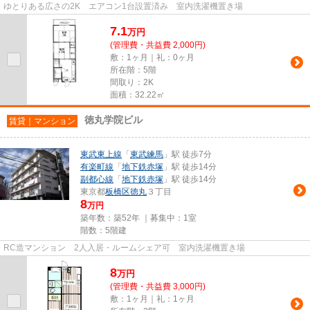
ゆとりある広さの2K エアコン1台設置済み 室内洗濯機置き場
7.1
万
円
(管理費・共益費 2,000円)
敷：1ヶ月｜礼：0ヶ月
所在階：5階
間取り：2K
面積：32.22㎡
徳丸学院ビル
賃貸｜マンション
東武東上線
「
東武練馬
」駅 徒歩7分
有楽町線
「
地下鉄赤塚
」駅 徒歩14分
副都心線
「
地下鉄赤塚
」駅 徒歩14分
東京都
板橋区
徳丸
３丁目
8
万円
築年数：築52年 ｜募集中：
1室
階数：5階建
RC造マンション 2人入居・ルームシェア可 室内洗濯機置き場
8
万
円
(管理費・共益費 3,000円)
敷：1ヶ月｜礼：1ヶ月