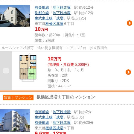
有楽町線
「
地下鉄赤塚
」駅 徒歩12分
副都心線
「
地下鉄赤塚
」駅 徒歩12分
東武東上線
「
成増
」駅 徒歩12分
東京都
板橋区
赤塚
６丁目
10
万円
築年数：築29年 ｜募集中：
1室
階数：2階建
ルームシェア相談可 追い焚き機能有 エアコン2台 独立洗面台
10
万
円
(管理費・共益費 5,000円)
敷：0ヶ月｜礼：1ヶ月
所在階：2階
間取り：2DK
面積：44.33㎡
板橋区成増１丁目のマンション
賃貸｜マンション
有楽町線
「
地下鉄成増
」駅 徒歩2分
東武東上線
「
成増
」駅 徒歩3分
有楽町線
「
地下鉄赤塚
」駅 徒歩20分
東京都
板橋区
成増
１丁目
9.6
12