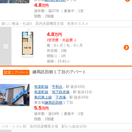
4.8
万円
築年数：築37年 ｜募集中：
1室
階数：2階建
嬉しい敷金・礼金0 室内洗濯機置き場 単身オススメ
4.8
万
円
(管理費・共益費 -)
敷：0ヶ月｜礼：0ヶ月
所在階：1階
間取り：1R
面積：15.81㎡
練馬区田柄１丁目のアパート
賃貸｜アパート
有楽町線
「
平和台
」駅 徒歩10分
有楽町線
「
地下鉄赤塚
」駅 徒歩11分
東武東上線
「
下赤塚
」駅 徒歩14分
東京都
練馬区
田柄
１丁目
5.5
万円
築年数：築19年 ｜募集中：
1室
階数：2階建
バス・トイレ別 室内洗濯機置き場 駅から徒歩10分