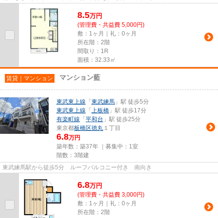
8.5
万
円
(管理費・共益費 5,000円)
敷：1ヶ月｜礼：0ヶ月
所在階：2階
間取り：1R
面積：32.33㎡
マンション藍
賃貸｜マンション
東武東上線
「
東武練馬
」駅 徒歩5分
東武東上線
「
上板橋
」駅 徒歩17分
有楽町線
「
平和台
」駅 徒歩25分
東京都
板橋区
徳丸
１丁目
6.8
万円
築年数：築37年 ｜募集中：
1室
階数：3階建
東武練馬駅から徒歩5分 ルーフバルコニー付き 南向き
6.8
万
円
(管理費・共益費 3,000円)
敷：1ヶ月｜礼：0ヶ月
所在階：2階