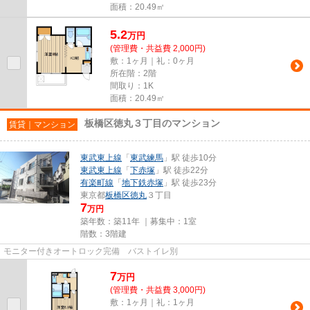
面積：20.49㎡
5.2
万
円
(管理費・共益費 2,000円)
敷：1ヶ月｜礼：0ヶ月
所在階：2階
間取り：1K
面積：20.49㎡
板橋区徳丸３丁目のマンション
賃貸｜マンション
東武東上線
「
東武練馬
」駅 徒歩10分
東武東上線
「
下赤塚
」駅 徒歩22分
有楽町線
「
地下鉄赤塚
」駅 徒歩23分
東京都
板橋区
徳丸
３丁目
7
万円
築年数：築11年 ｜募集中：
1室
階数：3階建
モニター付きオートロック完備 バストイレ別
7
万
円
(管理費・共益費 3,000円)
敷：1ヶ月｜礼：1ヶ月