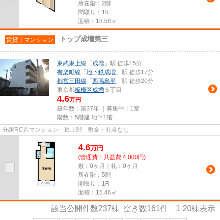
所在階：2階
間取り：1K
面積：18.58㎡
トップ成増第三
賃貸｜マンション
東武東上線
「
成増
」駅 徒歩15分
有楽町線
「
地下鉄成増
」駅 徒歩17分
都営三田線
「
西高島平
」駅 徒歩20分
東京都
板橋区
成増
５丁目
4.6
万円
築年数：築37年 ｜募集中：
1室
階数：5階建 地下1階
分譲RC造マンション 最上階 敷金・礼金なし
4.6
万
円
(管理費・共益費 4,000円)
敷：0ヶ月｜礼：0ヶ月
所在階：5階
間取り：1R
面積：15.46㎡
該当公開件数
237
棟 空き数
161
件
1-20
棟表示