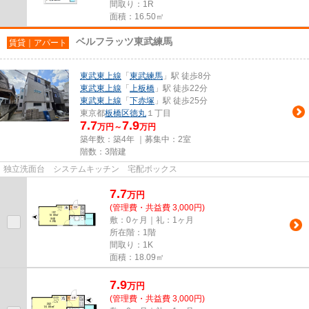
間取り：1R
面積：16.50㎡
ベルフラッツ東武練馬
賃貸｜アパート
東武東上線
「
東武練馬
」駅 徒歩8分
東武東上線
「
上板橋
」駅 徒歩22分
東武東上線
「
下赤塚
」駅 徒歩25分
東京都
板橋区
徳丸
１丁目
7.7
7.9
万円～
万円
築年数：築4年 ｜募集中：
2室
階数：3階建
独立洗面台 システムキッチン 宅配ボックス
7.7
万
円
(管理費・共益費 3,000円)
敷：0ヶ月｜礼：1ヶ月
所在階：1階
間取り：1K
面積：18.09㎡
7.9
万
円
(管理費・共益費 3,000円)