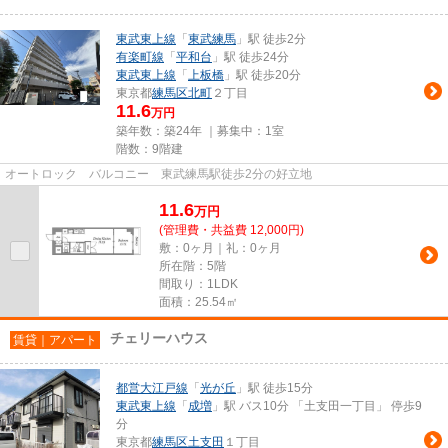
東武東上線
「
東武練馬
」駅 徒歩2分
有楽町線
「
平和台
」駅 徒歩24分
東武東上線
「
上板橋
」駅 徒歩20分
東京都
練馬区
北町
２丁目
11.6
万円
築年数：築24年 ｜募集中：
1室
階数：9階建
オートロック バルコニー 東武練馬駅徒歩2分の好立地
11.6
万
円
(管理費・共益費 12,000円)
敷：0ヶ月｜礼：0ヶ月
所在階：5階
間取り：1LDK
面積：25.54㎡
チェリーハウス
賃貸｜アパート
都営大江戸線
「
光が丘
」駅 徒歩15分
東武東上線
「
成増
」駅 バス10分 「土支田一丁目」 停歩9
分
東京都
練馬区
土支田
１丁目