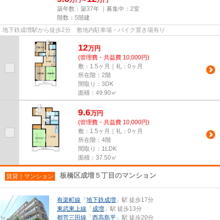
万円～
万円
築年数：築37年 ｜募集中：
2室
階数：5階建
地下鉄成増駅から徒歩2分 敷地内駐車場・バイク置き場有り
12
万
円
(管理費・共益費 10,000円)
敷：1.5ヶ月｜礼：0ヶ月
所在階：2階
間取り：3DK
面積：49.90㎡
9.6
万
円
(管理費・共益費 10,000円)
敷：1.5ヶ月｜礼：0ヶ月
所在階：4階
間取り：1LDK
面積：37.50㎡
板橋区成増５丁目のマンション
賃貸｜マンション
有楽町線
「
地下鉄成増
」駅 徒歩17分
東武東上線
「
成増
」駅 徒歩13分
都営三田線
「
西高島平
」駅 徒歩20分