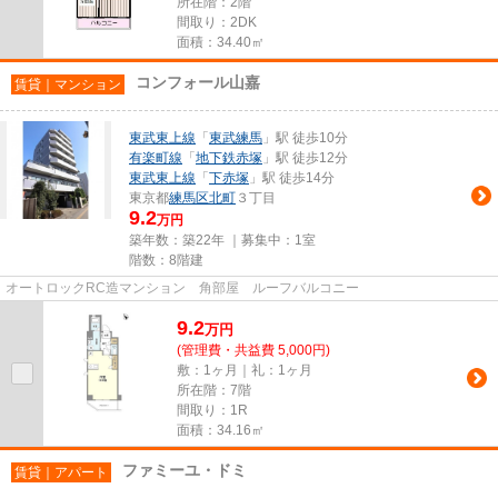
所在階：2階
間取り：2DK
面積：34.40㎡
コンフォール山嘉
賃貸｜マンション
東武東上線
「
東武練馬
」駅 徒歩10分
有楽町線
「
地下鉄赤塚
」駅 徒歩12分
東武東上線
「
下赤塚
」駅 徒歩14分
東京都
練馬区
北町
３丁目
9.2
万円
築年数：築22年 ｜募集中：
1室
階数：8階建
オートロックRC造マンション 角部屋 ルーフバルコニー
9.2
万
円
(管理費・共益費 5,000円)
敷：1ヶ月｜礼：1ヶ月
所在階：7階
間取り：1R
面積：34.16㎡
ファミーユ・ドミ
賃貸｜アパート