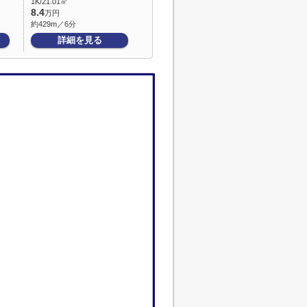
1K/21.01㎡
8.4
万円
約429m／6分
詳細を見る