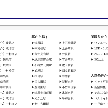
駅から探す
間取りから
紹介】練馬店
▶練馬駅
▶上石神井駅
▶ ワンルーム
紹介】成増店
▶中村橋駅
▶上井草駅
▶ 1DK・1L
紹介】中村橋店
▶富士見台駅
▶井荻駅
▶ 2K～2LD
声】練馬店
▶練馬高野台駅
▶下井草駅
▶ 3K以上
声】成増店
▶石神井公園駅
▶鷺ノ宮駅
声】中村橋店
▶成増駅
▶都立家政駅
人気条件か
】練馬店
▶桜台駅
▶中井駅
】成増店
▶江古田駅
▶新桜台駅
▶ ペット可
】中村橋店
▶豊島園駅
▶小竹向原駅
▶ 新築特集
様へ】練馬店
▶練馬春日町駅
▶氷川台駅
▶ 徒歩10分
様へ】成増店
▶光が丘駅
▶平和台駅
▶ バストイ
様へ】中村橋店
▶新江古田駅
▶ 一戸建て