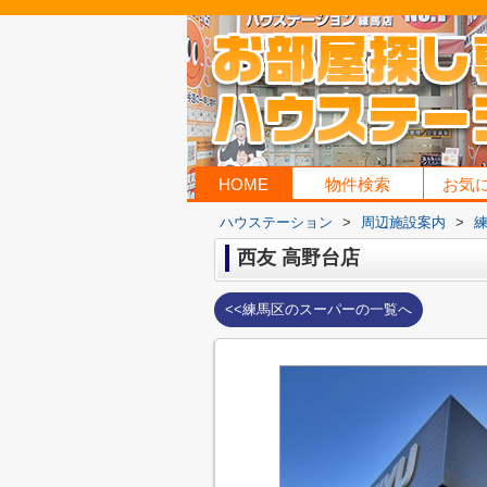
HOME
物件検索
お気
ハウステーション
>
周辺施設案内
>
西友 高野台店
<<練馬区のスーパーの一覧へ