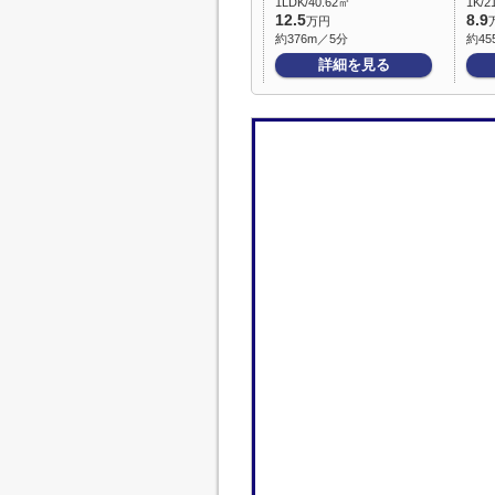
1LDK/40.62㎡
1K/2
12.5
8.9
万円
約376m／5分
約45
詳細を見る