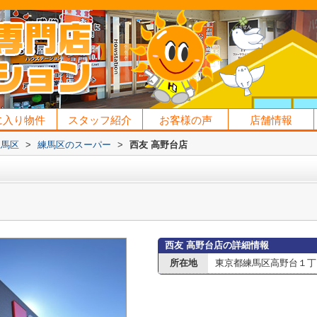
に入り物件
スタッフ紹介
お客様の声
店舗情報
練馬区
>
練馬区のスーパー
>
西友 高野台店
西友 高野台店の詳細情報
所在地
東京都練馬区高野台１丁目