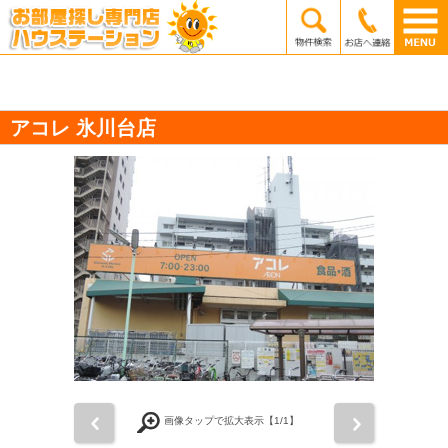
アコレ 氷川台店
前
次
画像タップで拡大表示【
1
/1】