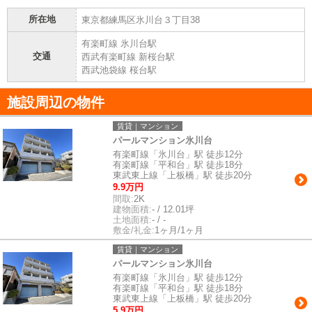
所在地
東京都練馬区氷川台３丁目38
有楽町線 氷川台駅
交通
西武有楽町線 新桜台駅
西武池袋線 桜台駅
施設周辺の物件
賃貸｜マンション
パールマンション氷川台
有楽町線「氷川台」駅 徒歩12分
有楽町線「平和台」駅 徒歩18分
東武東上線「上板橋」駅 徒歩20分
9.9万円
間取:
2K
建物面積:
- / 12.01坪
土地面積:
- / -
敷金/礼金:
1ヶ月/1ヶ月
賃貸｜マンション
パールマンション氷川台
有楽町線「氷川台」駅 徒歩12分
有楽町線「平和台」駅 徒歩18分
東武東上線「上板橋」駅 徒歩20分
5.9万円